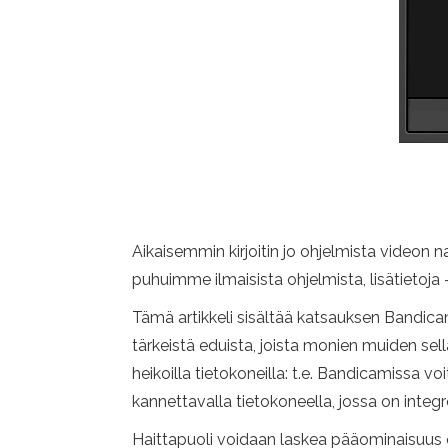
Aikaisemmin kirjoitin jo ohjelmista video
puhuimme ilmaisista ohjelmista, lisätietoja 
Tämä artikkeli sisältää katsauksen Bandica
tärkeistä eduista, joista monien muiden sell
heikoilla tietokoneilla: t.e. Bandicamissa v
kannettavalla tietokoneella, jossa on integro
Haittapuoli voidaan laskea pääominaisuus o