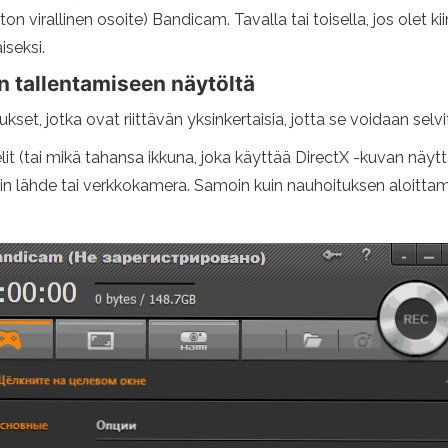
ton virallinen osoite) Bandicam. Tavalla tai toisella, jos olet 
iseksi.
 tallentamiseen näytöltä
et, jotka ovat riittävän yksinkertaisia, jotta se voidaan selvi
elit (tai mikä tahansa ikkuna, joka käyttää DirectX -kuvan näy
in lähde tai verkkokamera. Samoin kuin nauhoituksen aloittam