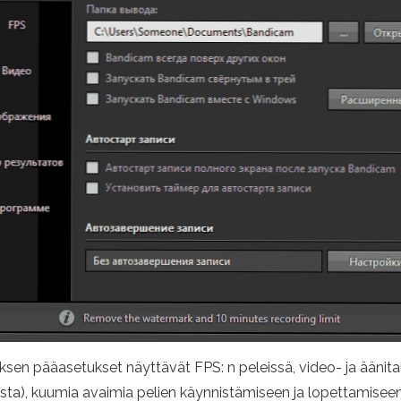
sen pääasetukset näyttävät FPS: n peleissä, video- ja äänita
a), kuumia avaimia pelien käynnistämiseen ja lopettamiseen.