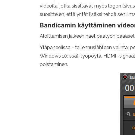
videoita, jotka sisältävät myös logon (sivus
suosittelen, että yrität lisäksi tehdä sen ilma
Bandicamin käyttäminen videon
Aloittamisen jälkeen näet päätyön pääasetuks
Yläpaneelissa - tallennuslähteen valinta: p
Windows 10: ssä), työpöytä, HDMI -signaal
poistaminen.