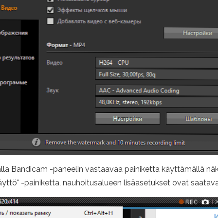
 Bandicam -paneelin vastaavaa painiketta käyttämällä näkyv
näyttö" -painiketta, nauhoitusalueen lisäasetukset ovat saatav