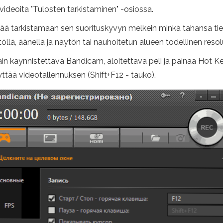
 videoita "Tulosten tarkistaminen" -osiossa.
tää tarkistamaan sen suorituskyvyn melkein minkä tahansa ti
lä, äänellä ja näytön tai nauhoitetun alueen todellinen resol
in käynnistettävä Bandicam, aloitettava peli ja painaa Hot Ke
ttää videotallennuksen (Shift+F12 - tauko).