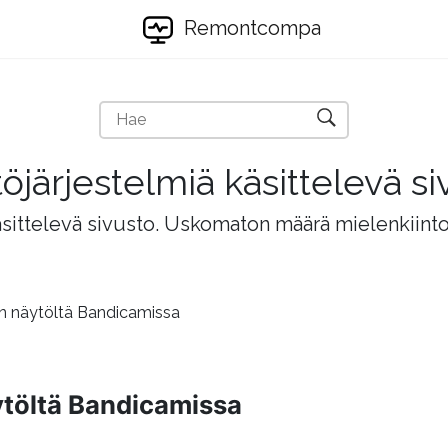
Remontcompa
töjärjestelmiä käsittelevä si
äsittelevä sivusto. Uskomaton määrä mielenkiintois
en näytöltä Bandicamissa
ytöltä Bandicamissa