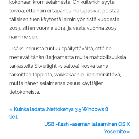
kokonaan kromiselaimesta. On kuitenkin syytä
toivoa, että näin ei tapahdu: he lupasivat poistaa
tällaisen tuen käytöstä laiminlyönnistä vuodesta
2013, sitten vuonna 2014, ja vasta vuonna 2015
näimme sen.
Lisäksi minusta tuntuu epäilyttävältä, että he
menevät tähän (tarjoamatta muita mahdollisuuksia
tarkastella Silverlight -sisältöä), koska tämä
tarkoittaa tappiota, vaikkakaan ei liian merkittävä,
mutta hänen selaimensa osuus käyttäjien
tietokoneista.
« Kuinka ladata .Nettokehys 3.5 Windows 8
lle.1
USB -flash -aseman lataaminen OS X
Yosemite »