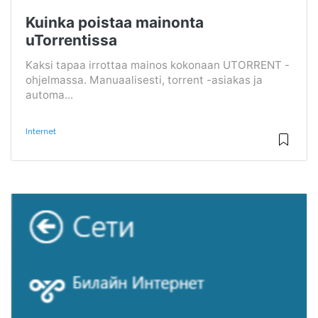
Kuinka poistaa mainonta
uTorrentissa
Kaksi tapaa irrottaa mainos kokonaan UTORRENT -
ohjelmassa. Manuaalisesti, torrent -asiakas ja
automa...
Internet