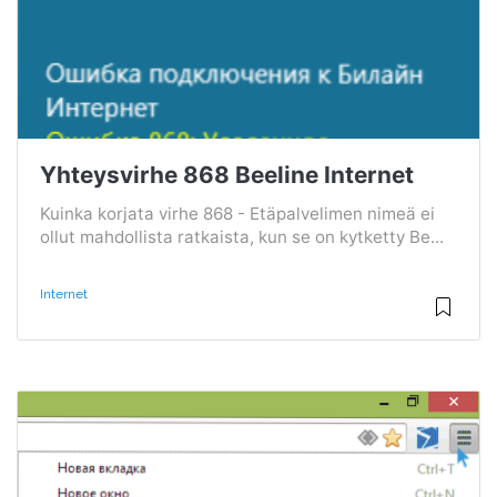
Yhteysvirhe 868 Beeline Internet
Kuinka korjata virhe 868 - Etäpalvelimen nimeä ei
ollut mahdollista ratkaista, kun se on kytketty Be...
Internet