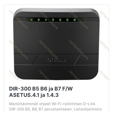
DIR-300 B5 B6 ja B7 F/W
ASETUS.4.1 ja 1.4.3
Merkittävimmät ohjeet Wi-Fi-reitittimen D-Link
DIR-300 B5, B6, B7 perustamiseen. Laiteohjelmisto