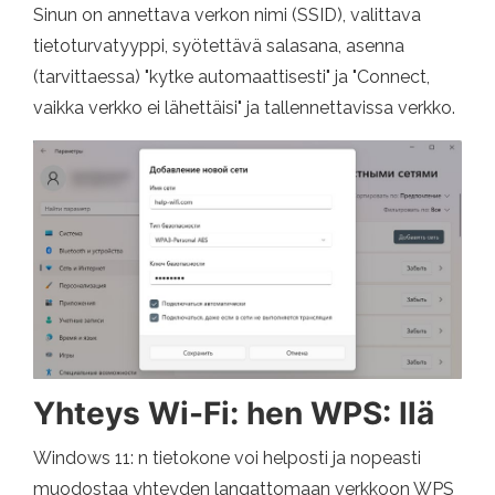
Sinun on annettava verkon nimi (SSID), valittava
tietoturvatyyppi, syötettävä salasana, asenna
(tarvittaessa) "kytke automaattisesti" ja "Connect,
vaikka verkko ei lähettäisi" ja tallennettavissa verkko.
Yhteys Wi-Fi: hen WPS: llä
Windows 11: n tietokone voi helposti ja nopeasti
muodostaa yhteyden langattomaan verkkoon WPS