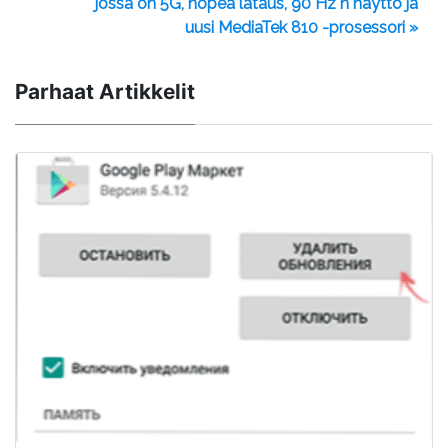
jossa on 5G, nopea lataus, 90 Hz n näyttö ja
uusi MediaTek 810 -prosessori »
Parhaat Artikkelit