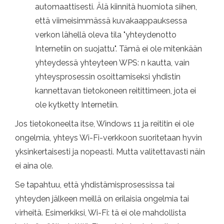
automaattisesti. Älä kiinnitä huomiota siihen,
että viimeisimmässä kuvakaappauksessa
verkon lähellä oleva tila "yhteydenotto
Internetiin on suojattu". Tämä ei ole mitenkään
yhteydessä yhteyteen WPS: n kautta, vain
yhteysprosessin osoittamiseksi yhdistin
kannettavan tietokoneen reitittimeen, jota ei
ole kytketty Internetiin.
Jos tietokoneelta itse, Windows 11 ja reititin ei ole
ongelmia, yhteys Wi-Fi-verkkoon suoritetaan hyvin
yksinkertaisesti ja nopeasti. Mutta valitettavasti näin
ei aina ole.
Se tapahtuu, että yhdistämisprosessissa tai
yhteyden jälkeen meillä on erilaisia ​​ongelmia tai
virheitä. Esimerkiksi, Wi-Fi: tä ei ole mahdollista