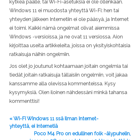
kytkeä päälle, tai Wi-Fi-asetuksia ei ole ollenkaan.
Windows 11 ei muodosta yhteyttä Wi-Fi: hen tai
yhteyden jälkeen Internetiin ei ole pääsyä, ja Internet
ei toimi. Kaikki nämä ongelmat olivat aiemmissa
Windows -versioissa, ja ne ovat 11 versiossa. Aion
kirjoittaa useita artikkeleita, joissa on yksityiskohtaisia
​​ratkaisuja näihin ongelmiin.
Jos olet jo joutunut kohtaamaan joitain ongelmia tai
tiedät joitain ratkaisuja tällaisiin ongelmiin, voit jakaa
kanssamme alla olevissa kommenteissa. Kysy
kysymyksiä. Olen iloinen nähdessäni minkä tahansa
kommenttisi!
« Wi-Fi Windows 11 ssä ilman Internet-
yhteyttä, ei Internetiä
Poco M4 Pro on edullinen folk -älypuhelin,