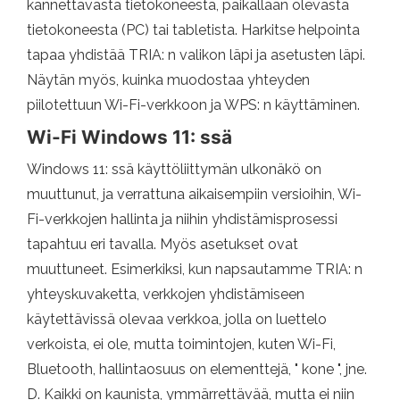
kannettavasta tietokoneesta, paikallaan olevasta
tietokoneesta (PC) tai tabletista. Harkitse helpointa
tapaa yhdistää TRIA: n valikon läpi ja asetusten läpi.
Näytän myös, kuinka muodostaa yhteyden
piilotettuun Wi-Fi-verkkoon ja WPS: n käyttäminen.
Wi-Fi Windows 11: ssä
Windows 11: ssä käyttöliittymän ulkonäkö on
muuttunut, ja verrattuna aikaisempiin versioihin, Wi-
Fi-verkkojen hallinta ja niihin yhdistämisprosessi
tapahtuu eri tavalla. Myös asetukset ovat
muuttuneet. Esimerkiksi, kun napsautamme TRIA: n
yhteyskuvaketta, verkkojen yhdistämiseen
käytettävissä olevaa verkkoa, jolla on luettelo
verkoista, ei ole, mutta toimintojen, kuten Wi-Fi,
Bluetooth, hallintaosuus on elementtejä, " kone ", jne.
D. Kaikki on kaunista, ymmärrettävää, mutta ei niin