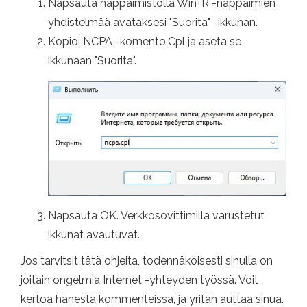
Napsauta näppäimistöllä Win+R -näppäimien
yhdistelmää avataksesi "Suorita" -ikkunan.
Kopioi NCPA -komento.Cpl ja aseta se
ikkunaan "Suorita".
Napsauta OK. Verkkosovittimilla varustetut
ikkunat avautuvat.
Jos tarvitsit tätä ohjeita, todennäköisesti sinulla on
joitain ongelmia Internet -yhteyden työssä. Voit
kertoa hänestä kommenteissa, ja yritän auttaa sinua.