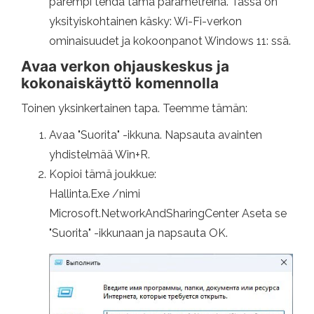
parempi tehdä tämä parametreina. Tässä on
yksityiskohtainen käsky: Wi-Fi-verkon
ominaisuudet ja kokoonpanot Windows 11: ssä.
Avaa verkon ohjauskeskus ja
kokonaiskäyttö komennolla
Toinen yksinkertainen tapa. Teemme tämän:
Avaa "Suorita" -ikkuna. Napsauta avainten
yhdistelmää Win+R.
Kopioi tämä joukkue:
Hallinta.Exe /nimi
Microsoft.NetworkAndSharingCenter Aseta se
"Suorita" -ikkunaan ja napsauta OK.