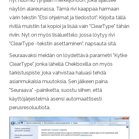
nyt huomio tyhjään merkkijonoon, joka sijaitsee
näytön alareunassa. Tämä rivi kaappaa harmaan
värin tekstin "Etsi ohjelmat ja tiedostot". Kirjoita tällä
rivillä muistiin tai kopioi ja lisää vain "ClearType" tähän
riviin. Nyt on myös lisäluettelo, jossa löytyy rivi
"ClearType -tekstin asettaminen", napsauta sitä.
Seuraavaksi meidän on löydettävä parametri "Kytke
ClearType", jonka lähellä Chekboxilla on myös
tarkistuspiste, joka vahvistaa haluasi tehdä
asianmukaisia ​​muutoksia. Sen jälkeen paina
"Seuraava" -painiketta, suostu siihen, että
käyttöjärjestelmä asensi automaattisesti
perusresoluutiota.