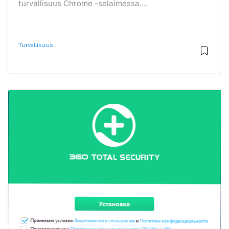
turvallisuus Chrome -selaimessa....
Turvallisuus