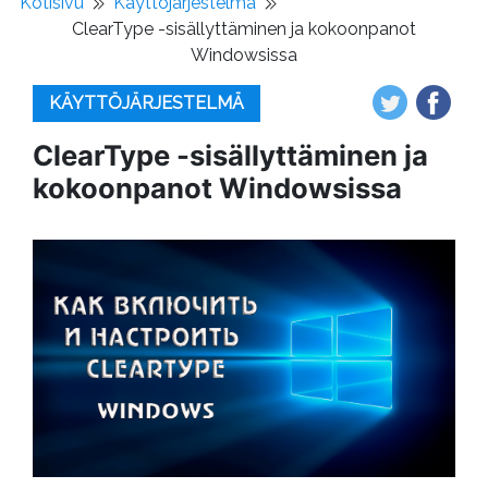
Kotisivu
Käyttöjärjestelmä
ClearType -sisällyttäminen ja kokoonpanot
Windowsissa
KÄYTTÖJÄRJESTELMÄ
ClearType -sisällyttäminen ja
kokoonpanot Windowsissa