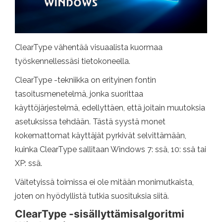
ClearType vähentää visuaalista kuormaa
työskennellessäsi tietokoneella.
ClearType -tekniikka on erityinen fontin
tasoitusmenetelmä, jonka suorittaa
käyttöjärjestelmä, edellyttäen, että joitain muutoksia
asetuksissa tehdään. Tästä syystä monet
kokemattomat käyttäjät pyrkivät selvittämään,
kuinka ClearType sallitaan Windows 7: ssä, 10: ssä tai
XP: ssä.
Väitetyissä toimissa ei ole mitään monimutkaista,
joten on hyödyllistä tutkia suosituksia siitä.
ClearType -sisällyttämisalgoritmi