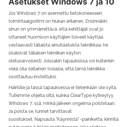
Asetukset Windows 7 ja 10
Jos Windows 7 on asennettu tietokoneeseen,
toimintaalgoritmi on hiukan erilainen. Ensinnäkin,
sinun on ymmärrettävä, että kehittäjät ovat jo
ottaneet huomioon käyttäjien toiveet käyttää
vastaavasti tällaista ainutlaatuista tekniikkaa, he
sisälsivät tällaisen tekniikan käytön
oletusarvoisesti. Joissakin tapauksissa voi kuitenkin
vielä olla sellainen tosiasia, että tämä tekniikka
osoittautuu irrotettuksi.
Häiriölle ja tässä tapauksessa ei tietenkään ole syitä.
Tutkimme ohjeita siitä, kuinka ClearType kytkeytyy
Windows 7: ssä, minkä jälkeen ongelma poistetaan.
Ja poista se, tunnet tarvittavat
suositukset. Napsauta "Käynnistä" -painiketta, kiinnitä