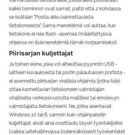
Kannettaville tietokoneille, joissa akku poistetaan,
kaikki toiminnot ovat samat, paitsi että 2 kohdassa
se lisätään "Poista akku kannettavasta
tietokoneesta". Sama menetelmä voi auttaa, kun
tietokone ei näe flash -asemaa (määritettyissä
ohjeissa on lisämenetelmiä tämän korjaamiseksi).
Piirisarjan kuljettajat
Ja toinen esine, joka voi aiheuttaa pyynnön USB -
laitteen kuvauksesta tai portin palautuksen portista -
ei asennettu piirisarjan virallisia ohjaimia (jotka tulisi
ottaa kannettavan tietokoneen valmistajan
viralliselta verkkosivustolta mallillesi tai emolevyn
valmistajalta tietokoneen). Ne, jotka asentavat
Windows 10 tai 8, samoin kuin ohjainpaketin
kuljettajat, eivät aina osoittautu täysin työntekijöiksi
(vaikka laitehallinnassa todennäköisesti työskentelet