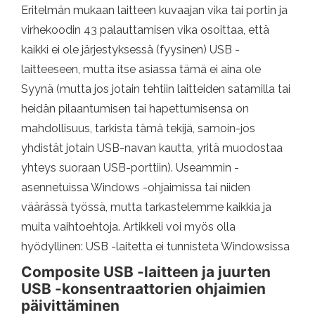
Eritelmän mukaan laitteen kuvaajan vika tai portin ja
virhekoodin 43 palauttamisen vika osoittaa, että
kaikki ei ole järjestyksessä (fyysinen) USB -
laitteeseen, mutta itse asiassa tämä ei aina ole
Syynä (mutta jos jotain tehtiin laitteiden satamilla tai
heidän pilaantumisen tai hapettumisensa on
mahdollisuus, tarkista tämä tekijä, samoin-jos
yhdistät jotain USB-navan kautta, yritä muodostaa
yhteys suoraan USB-porttiin). Useammin -
asennetuissa Windows -ohjaimissa tai niiden
väärässä työssä, mutta tarkastelemme kaikkia ja
muita vaihtoehtoja. Artikkeli voi myös olla
hyödyllinen: USB -laitetta ei tunnisteta Windowsissa
Composite USB -laitteen ja juurten
USB -konsentraattorien ohjaimien
päivittäminen