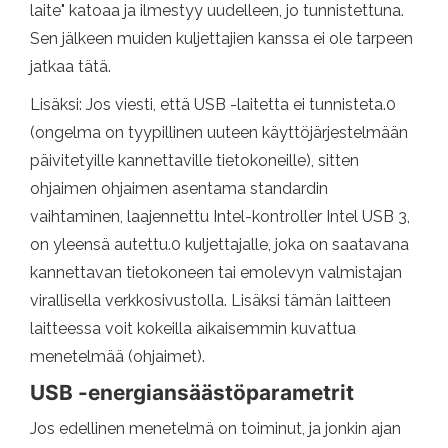
laite" katoaa ja ilmestyy uudelleen, jo tunnistettuna.
Sen jälkeen muiden kuljettajien kanssa ei ole tarpeen
jatkaa tätä.
Lisäksi: Jos viesti, että USB -laitetta ei tunnisteta.0
(ongelma on tyypillinen uuteen käyttöjärjestelmään
päivitetyille kannettaville tietokoneille), sitten
ohjaimen ohjaimen asentama standardin
vaihtaminen, laajennettu Intel-kontroller Intel USB 3,
on yleensä autettu.0 kuljettajalle, joka on saatavana
kannettavan tietokoneen tai emolevyn valmistajan
virallisella verkkosivustolla. Lisäksi tämän laitteen
laitteessa voit kokeilla aikaisemmin kuvattua
menetelmää (ohjaimet).
USB -energiansäästöparametrit
Jos edellinen menetelmä on toiminut, ja jonkin ajan