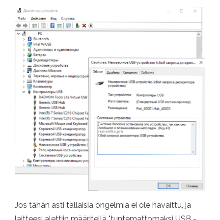
Jos tähän asti tällaisia ​​ongelmia ei ole havaittu, ja
laitteesi alettiin määritellä "tuntemattomaksi USB -