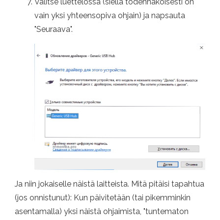
Valitse luettelossa (siellä todennäköisesti on
vain yksi yhteensopiva ohjain) ja napsauta
"Seuraava".
Ja niin jokaiselle näistä laitteista. Mitä pitäisi tapahtua
(jos onnistunut): Kun päivitetään (tai pikemminkin
asentamalla) yksi näistä ohjaimista, "tuntematon