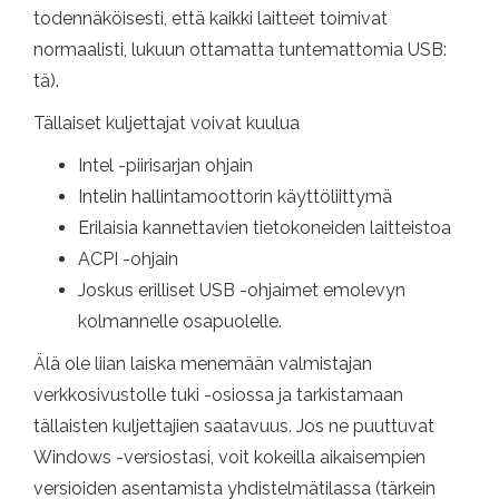
todennäköisesti, että kaikki laitteet toimivat
normaalisti, lukuun ottamatta tuntemattomia USB:
tä).
Tällaiset kuljettajat voivat kuulua
Intel -piirisarjan ohjain
Intelin hallintamoottorin käyttöliittymä
Erilaisia ​​kannettavien tietokoneiden laitteistoa
ACPI -ohjain
Joskus erilliset USB -ohjaimet emolevyn
kolmannelle osapuolelle.
Älä ole liian laiska menemään valmistajan
verkkosivustolle tuki -osiossa ja tarkistamaan
tällaisten kuljettajien saatavuus. Jos ne puuttuvat
Windows -versiostasi, voit kokeilla aikaisempien
versioiden asentamista yhdistelmätilassa (tärkein