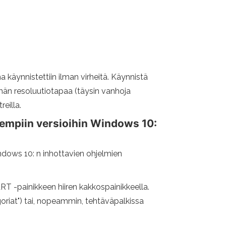
 käynnistettiin ilman virheitä. Käynnistä
män resoluutiotapaa (täysin vanhoja
eilla.
iempiin versioihin Windows 10:
ndows 10: n inhottavien ohjelmien
T -painikkeen hiiren kakkospainikkeella.
egoriat") tai, nopeammin, tehtäväpalkissa