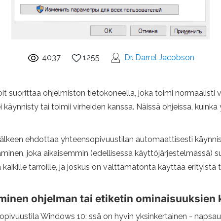
4037
1255
Dr. Darrel Jacobson
 suorittaa ohjelmiston tietokoneella, joka toimi normaalisti 
 käynnisty tai toimii virheiden kanssa. Näissä ohjeissa, kuin
lkeen ehdottaa yhteensopivuustilan automaattisesti käynnistäm
inen, joka aikaisemmin (edellisessä käyttöjärjestelmässä) suor
kaikille tarroille, ja joskus on välttämätöntä käyttää erityis
minen ohjelman tai etiketin ominaisuuksien 
vuustila Windows 10: ssä on hyvin yksinkertainen - napsauta t