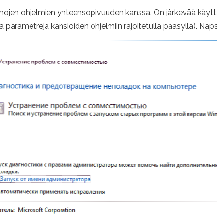
ojen ohjelmien yhteensopivuuden kanssa. On järkevää käyttä
a parametreja kansioiden ohjelmiin rajoitetulla pääsyllä). Nap