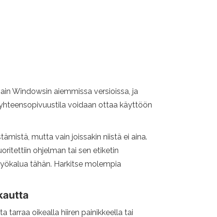
vain Windowsin aiemmissa versioissa, ja
ka yhteensopivuustila voidaan ottaa käyttöön
istä, mutta vain joissakin niistä ei aina.
itettiin ohjelman tai sen etiketin
tä työkalua tähän. Harkitse molempia
kautta
arraa oikealla hiiren painikkeella tai