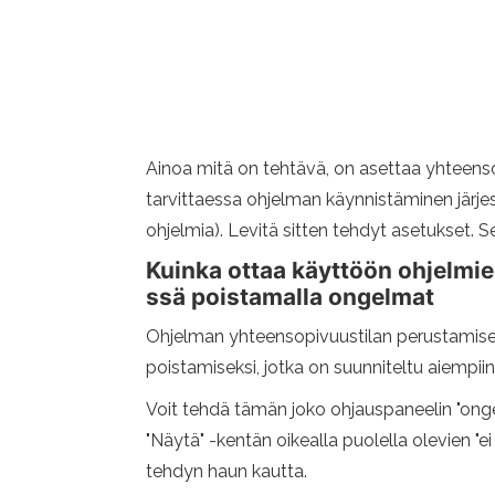
Ainoa mitä on tehtävä, on asettaa yhteensop
tarvittaessa ohjelman käynnistäminen järj
ohjelmia). Levitä sitten tehdyt asetukset. 
Kuinka ottaa käyttöön ohjelmi
ssä poistamalla ongelmat
Ohjelman yhteensopivuustilan perustamisen 
poistamiseksi, jotka on suunniteltu aiempiin
Voit tehdä tämän joko ohjauspaneelin "onge
"Näytä" -kentän oikealla puolella olevien "e
tehdyn haun kautta.