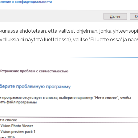
kkunassa ehdotetaan, että valitset ohjelman, jonka yhteensop
luksia ei näytetä luettelossa), valitse "Ei luettelossa" ja naps