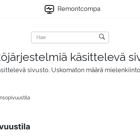
Remontcompa
töjärjestelmiä käsittelevä si
äsittelevä sivusto. Uskomaton määrä mielenkiintois
sopivuustila
vuustila