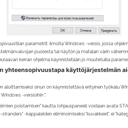
ivuustilan parametrit: ilmoita Windows -versio, jossa ohjelma
estelmänvalvojan puolesta tai näytön ja matalan värin vähem
Seuraavan kerran ohjelma käynnistetään jo muutetuilla parametr
en yhteensopivuustapa käyttöjärjestelmän a
aloittamiseksi sinun on käynnistettävä erityinen työkalu Wi
 Windows -versioihin ".
lmien poistamisen" kautta (ohjauspaneeli voidaan avata STAR
i -stranders" -kappaleiden eliminoimiseksi "kuvakkeet", ei "kat