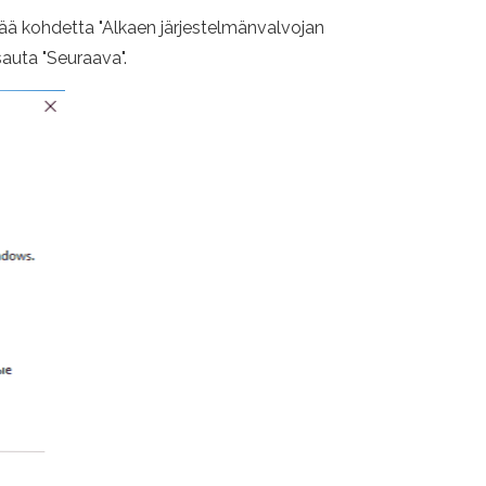
ä kohdetta "Alkaen järjestelmänvalvojan
sauta "Seuraava".