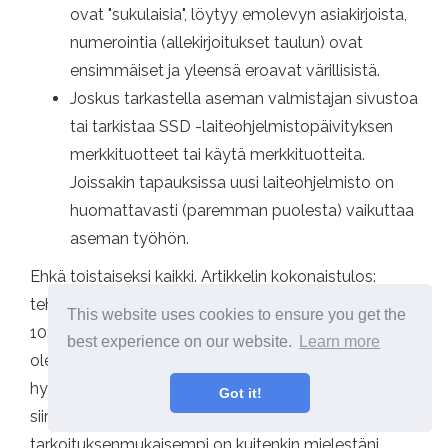
ovat "sukulaisia", löytyy emolevyn asiakirjoista,
numerointia (allekirjoitukset taulun) ovat
ensimmäiset ja yleensä eroavat värillisistä.
Joskus tarkastella aseman valmistajan sivustoa
tai tarkistaa SSD -laiteohjelmistopäivityksen
merkkituotteet tai käytä merkkituotteita.
Joissakin tapauksissa uusi laiteohjelmisto on
huomattavasti (paremman puolesta) vaikuttaa
aseman työhön.
Ehkä toistaiseksi kaikki. Artikkelin kokonaistulos:
tehdä mitä tahansa kiinteän tilan asemaa Windows
This website uses cookies to ensure you get the
10: ssä yleensä, yleensä ei selvää tarvetta varten. Jos
best experience on our website.
Learn more
olet juuri ostanut SSD: n, ehkä olet kiinnostunut ja
hyödyllinen ohjeiden kannalta, kuinka Windows
Got it!
siirtyy kiintolevyltä SSD: hen. Tässä tapauksessa
tarkoituksenmukaisempi on kuitenkin mielestäni