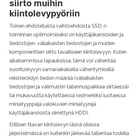
siirto muihin
kiintolevypyöriin
Toinen ehdotetuista vaihtoehdoista SSD: n
toiminnan optimoimiseksi on käyttäjäkansioiden ja
tiedostojen, väliaikaisten tiedostojen ja muiden
komponenttien siirto tavalliseen kiintolevyyn. Kuten
aikaisemmissa tapauksissa, tämä voi vähentää
suorituskyvyn samanaikaisella vähentymisellä
rekisteröidyn tiedon määrää (väliaikaisten
tiedostojen ja välimuistin tallennuspaikkaa siirtäessä)
tai mukavuutta käytettäessä (esimerkiksi luotaessa
miniatyyppejä valokuvien miniatyyrejä
käyttäjäkansioista siirrettynä HDD).
Erillisen tilavan kiintolevyn läsnä ollessa
järjestelmässä on kuitenkin järkevää tallentaa todella