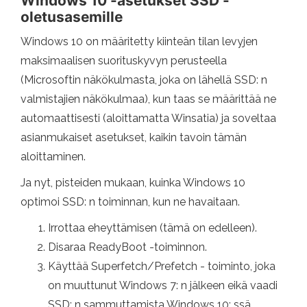
Windows 10 -asetukset SSD -
oletusasemille
Windows 10 on määritetty kiinteän tilan levyjen
maksimaalisen suorituskyvyn perusteella
(Microsoftin näkökulmasta, joka on lähellä SSD: n
valmistajien näkökulmaa), kun taas se määrittää ne
automaattisesti (aloittamatta Winsatia) ja soveltaa
asianmukaiset asetukset, kaikin tavoin tämän
aloittaminen.
Ja nyt, pisteiden mukaan, kuinka Windows 10
optimoi SSD: n toiminnan, kun ne havaitaan.
Irrottaa eheyttämisen (tämä on edelleen).
Disaraa ReadyBoot -toiminnon.
Käyttää Superfetch/Prefetch - toiminto, joka
on muuttunut Windows 7: n jälkeen eikä vaadi
SSD: n sammuttamista Windows 10: ssä.