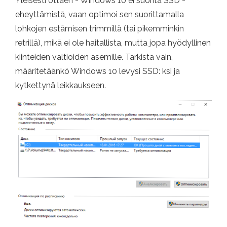
Yleisesti ottaen - Windows 10 ei suorita SSD -
eheyttämistä, vaan optimoi sen suorittamalla
lohkojen estämisen trimmillä (tai pikemminkin
retrillä), mikä ei ole haitallista, mutta jopa hyödyllinen
kiinteiden valtioiden asemille. Tarkista vain,
määritetäänkö Windows 10 levysi SSD: ksi ja
kytkettynä leikkaukseen.