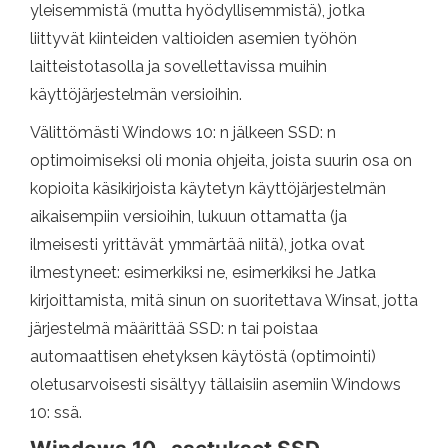
yleisemmistä (mutta hyödyllisemmistä), jotka
liittyvät kiinteiden valtioiden asemien työhön
laitteistotasolla ja sovellettavissa muihin
käyttöjärjestelmän versioihin.
Välittömästi Windows 10: n jälkeen SSD: n
optimoimiseksi oli monia ohjeita, joista suurin osa on
kopioita käsikirjoista käytetyn käyttöjärjestelmän
aikaisempiin versioihin, lukuun ottamatta (ja
ilmeisesti yrittävät ymmärtää niitä), jotka ovat
ilmestyneet: esimerkiksi ne, esimerkiksi he Jatka
kirjoittamista, mitä sinun on suoritettava Winsat, jotta
järjestelmä määrittää SSD: n tai poistaa
automaattisen ehetyksen käytöstä (optimointi)
oletusarvoisesti sisältyy tällaisiin asemiin Windows
10: ssä.