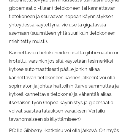
gibbernaatio -tilaan) tietokoneen tai kannettavan
tietokoneen ja seuraavan nopean käynnistyksen
yhteydessä käytettynä, vie useita gigatavuja
asemaan (suunnilleen yhtä suuri kuin tietokoneen
miehitetty muisti).
Kannettavien tietokoneiden osalta gibbernaatio on
irrotettu, varsinkin jos sitä käytetään (esimerkiksi
kytkee automaattisesti päälle jonkin aikaa
kannettavan tietokoneen kannen jälkeen) voi olla
sopimaton ja johtaa haittoihin (tarve sammuttaa ja
kytkeä kannettava tietokone) ja vähentää aikaa
itsenäisen työn (nopea käynnistys ja gibernaatio
voivat säästää latauksen varauksen. Vertailu
tavanomaiseen sisällyttämiseen).
PC: lle Gibberry -katkaisu voi olla järkevä. On myös