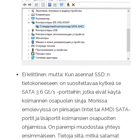
Ei kriittinen, mutta: Kun asennat SSD: n
tietokoneeseen, on suositeltavaa kytkeä se
SATA 3 6 Gt/s -portteihin, jotka eivät käytä
kolmannen osapuolen siruja. Monissa
emolevyissä on piirisarjan (Intel tai AMD) SATA-
portit ja lisäportit kolmansien osapuolten
ohjaimissa. On parempi muodostaa yhteys
ensimmäiseen. Tietoja siitä, mitkä satamat