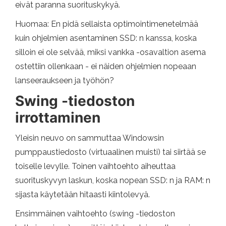
eivät paranna suorituskykyä.
Huomaa: En pidä sellaista optimointimenetelmää
kuin ohjelmien asentaminen SSD: n kanssa, koska
silloin ei ole selvää, miksi vankka -osavaltion asema
ostettiin ollenkaan - ei näiden ohjelmien nopeaan
lanseeraukseen ja työhön?
Swing -tiedoston
irrottaminen
Yleisin neuvo on sammuttaa Windowsin
pumppaustiedosto (virtuaalinen muisti) tai siirtää se
toiselle levylle. Toinen vaihtoehto aiheuttaa
suorituskyvyn laskun, koska nopean SSD: n ja RAM: n
sijasta käytetään hitaasti kiintolevyä.
Ensimmäinen vaihtoehto (swing -tiedoston