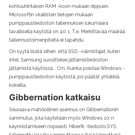
kohtuuhintaisen RAM -koon mukaan riippuen.
Microsoftin virallisten tietojen mukaan
pumppaustiedoston tallennuksen lukumäärä
tavallisella käytöllä on 40: 1, T.e. Merkittävää määrää
tallennustoimenpiteitä ei tapahdu.
On syytä lisätä siihen, että SSD -valmistajat, kuten
Intel, Samsung suosittelee jättämistiedoston
jättämistä käytössä. . Cm. Kuinka poistaa Windows -
pumppaustiedoston käytöstä, jos päätät yhtäkkiä
kokeilla.
Gibbernation katkaisu
Seuraava mahdollinen asennus on Gibbernationin
sammutus, jota käytetään myös Windows 10: n
käynnistämiseen nopeasti. Hiberfil -tiedosto.SYS,
tallennettu levylle sammuttaessa (tai käännettynä