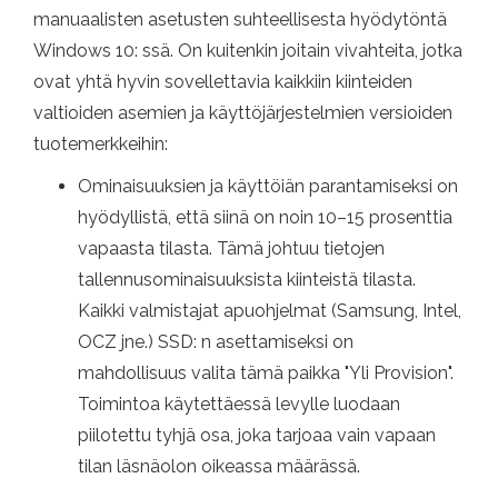
manuaalisten asetusten suhteellisesta hyödytöntä
Windows 10: ssä. On kuitenkin joitain vivahteita, jotka
ovat yhtä hyvin sovellettavia kaikkiin kiinteiden
valtioiden asemien ja käyttöjärjestelmien versioiden
tuotemerkkeihin:
Ominaisuuksien ja käyttöiän parantamiseksi on
hyödyllistä, että siinä on noin 10–15 prosenttia
vapaasta tilasta. Tämä johtuu tietojen
tallennusominaisuuksista kiinteistä tilasta.
Kaikki valmistajat apuohjelmat (Samsung, Intel,
OCZ jne.) SSD: n asettamiseksi on
mahdollisuus valita tämä paikka "Yli Provision".
Toimintoa käytettäessä levylle luodaan
piilotettu tyhjä osa, joka tarjoaa vain vapaan
tilan läsnäolon oikeassa määrässä.