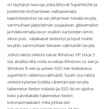
on täyttänyt neuvoja, jotka liittyvät Superfetchin ja
prefetchin irrottamiseen, katkaisemalla
kääntötiedoston tai sen siirtämisen toiselle levylle,
sammuttaen järjestelmän suojauksen, gibbernation
ja indeksoimalla levyn sisällön, kansioiden siirron,
siirron pois , väliaikaiset tiedostot ja loput muihin
levyihin, sammuttaen tietueen välimuistiin levylle.
Jotkut näistä vinkistä tulivat Windows XP: stä ja 7:
stä, eivätkä niitä voida soveltaa Windows 10: een ja
Windows 8: een ja uuteen SSD: hen (katkaiseva
superfetch, tallennusvälimuisti). Suurin osa näistä
vinkistä kykenee todella vähentämään levylle
tallennetun tiedon määrää (ja SSD: llä on rajoitus
koko palveluikälle tallennetun tiedon
kokonaismäärään), mikä johtaa sen