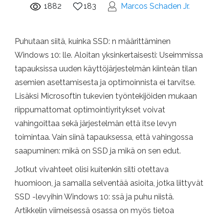
1882
183
Marcos Schaden Jr.
Puhutaan siitä, kuinka SSD: n määrittäminen
Windows 10: lle. Aloitan yksinkertaisesti: Useimmissa
tapauksissa uuden käyttöjärjestelmän kiinteän tilan
asemien asettamisesta ja optimoinnista ei tarvitse.
Lisäksi Microsoftin tukevien työntekijöiden mukaan
riippumattomat optimointiyritykset voivat
vahingoittaa sekä järjestelmän että itse levyn
toimintaa. Vain siinä tapauksessa, että vahingossa
saapuminen: mikä on SSD ja mikä on sen edut.
Jotkut vivahteet olisi kuitenkin silti otettava
huomioon, ja samalla selventää asioita, jotka liittyvät
SSD -levyihin Windows 10: ssä ja puhu niistä.
Artikkelin viimeisessä osassa on myös tietoa