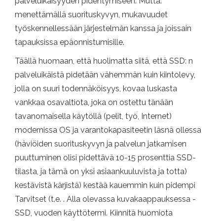
palveluikäisyyden pidentymiseen. Mutta:
menettämällä suorituskyvyn, mukavuudet
työskennellessään järjestelmän kanssa ja joissain
tapauksissa epäonnistumisille.
Täällä huomaan, että huolimatta siitä, että SSD: n
palveluikäistä pidetään vähemmän kuin kiintolevy,
jolla on suuri todennäköisyys, kovaa luskasta
vankkaa osavaltiota, joka on ostettu tänään
tavanomaisella käytöllä (pelit, työ, Internet)
modernissa OS ja varantokapasiteetin läsnä ollessa
(häviöiden suorituskyvyn ja palvelun jatkamisen
puuttuminen olisi pidettävä 10-15 prosenttia SSD-
tilasta, ja tämä on yksi asiaankuuluvista ja totta)
kestävistä kärjistä) kestää kauemmin kuin pidempi
Tarvitset (t.e. . Alla olevassa kuvakaappauksessa -
SSD, vuoden käyttötermi. Kiinnitä huomiota