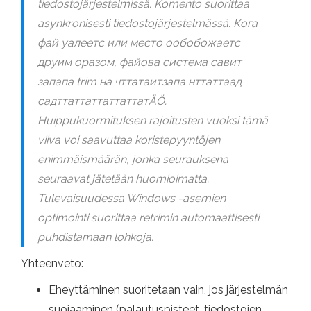
tiedostojärjestelmissä. Komento suorittaa
asynkronisesti tiedostojärjestelmässä. Кога
фай уалеетс или место ообобожаетс
друим оразом, файова система савит
запапа trim на чттатаитзапа нттаттаад
садттаттаттаттаттатÄÖ.
Huippukuormituksen rajoitusten vuoksi tämä
viiva voi saavuttaa koristepyyntöjen
enimmäismäärän, jonka seurauksena
seuraavat jätetään huomioimatta.
Tulevaisuudessa Windows -asemien
optimointi suorittaa retrimin automaattisesti
puhdistamaan lohkoja.
Yhteenveto:
Eheyttäminen suoritetaan vain, jos järjestelmän
suojaaminen (palautuspisteet, tiedostojen