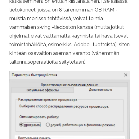
katkaiseminen) on erittäin kiistanalainen. Itse asiassa
tietokoneet, joissa on 8 tai enemmän GB RAM -
muistia monissa tehtävissä, voivat toimia
vammaisen swing -tiedoston kanssa (mutta jotkut
ohjelmat eivät välttämättä käynnistä tai havaitsevat
toimintahäiriöitä, esimerkiksi Adobe -tuotteista), siten
kiinteän osavaltion aseman varanto (vähemmän
tallennusoperaatioita säilytetään).