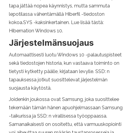
tapa jättää nopea käynnistys, mutta sammuta
lepotilassa vähentämällä Hiberfil -tiedoston
kokoa.SYS -kaksinkertainen. Lue lisää tästä:
Hibernation Windows 10.
Järjestelmänsuojaus
Automaattisesti luotu Windows 10 -palautuspisteet
sekä tiedostojen historia, kun vastaava toiminto on
tietysti kytketty päälle, kirjataan levylle. SSD: n
tapauksessa jotkut suosittelevat järjestelmän
suojausta käytöstä.
Joidenkin joukossa ovat Samsung, joka suosittelee
tekemään tämän hänen apuohjelmassaan Samsung
-taikurissa ja SSD: n virallisessa työoppaassa.
Samanaikaisesti on osoitettu, että varmuuskopiointi
voi aiheuttaa suuren määrän taustaprosesseja ja