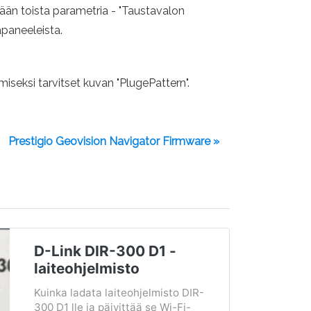
etään toista parametria - "Taustavalon
apaneeleista.
miseksi tarvitset kuvan "PlugePattern".
Prestigio Geovision Navigator Firmware »
D-Link DIR-300 D1 -
laiteohjelmisto
Kuinka ladata laiteohjelmisto DIR-
300 D1 lle ja päivittää se Wi-Fi-