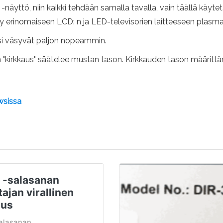
-näyttö, niin kaikki tehdään samalla tavalla, vain täällä käyt
ttyy erinomaiseen LCD: n ja LED-televisorien laitteeseen plasm
mäsi väsyvät paljon nopeammin.
in "kirkkaus" säätelee mustan tason. Kirkkauden tason määrittä
wsissa
 -salasanan
ajan virallinen
nus
alasanan