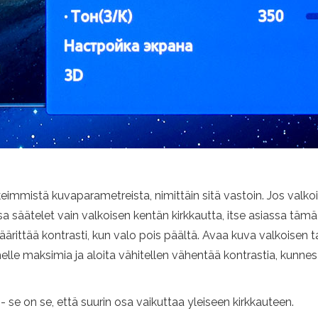
eimmistä kuvaparametreista, nimittäin sitä vastoin. Jos val
issa säätelet vain valkoisen kentän kirkkautta, itse asiassa t
ärittää kontrasti, kun valo pois päältä. Avaa kuva valkoisen t
ähelle maksimia ja aloita vähitellen vähentää kontrastia, kunnes
- se on se, että suurin osa vaikuttaa yleiseen kirkkauteen.