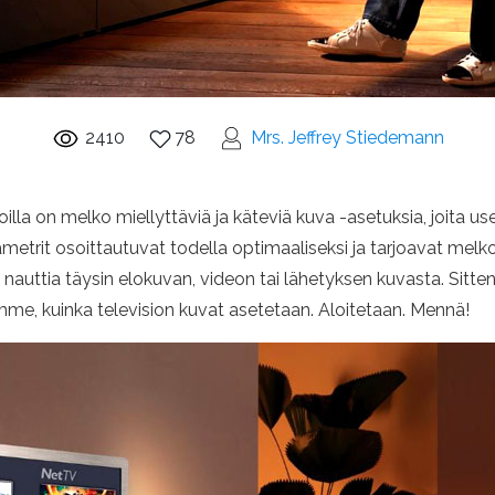
2410
78
Mrs. Jeffrey Stiedemann
ioilla on melko miellyttäviä ja käteviä kuva -asetuksia, joita
trit osoittautuvat todella optimaaliseksi ja tarjoavat melk
lli nauttia täysin elokuvan, videon tai lähetyksen kuvasta. Sit
mme, kuinka television kuvat asetetaan. Aloitetaan. Mennä!