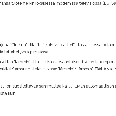
ahansa tuotemerkin jokaisessa modernissa televisiossa (LG, Sam
oaa "Cinema" -tila (tai "elokuvateatteri"). Tässä tilassa pelaam
a tai lähetyksiä pimeässä.
settaa "lämmin" -tila, koska pääsääntöisesti se on lähempänä
erkiksi Samsung -televisioissa: "lämmin"/"lämmin". Täältä vali
esti, on suositeltavaa sammuttaa kaikki kuvan automaattisen
sta kuin: