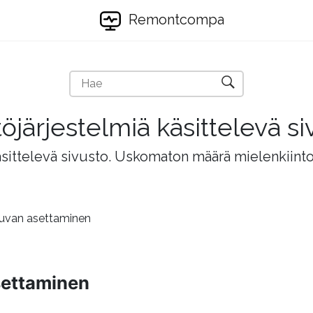
Remontcompa
töjärjestelmiä käsittelevä si
äsittelevä sivusto. Uskomaton määrä mielenkiintois
kuvan asettaminen
settaminen