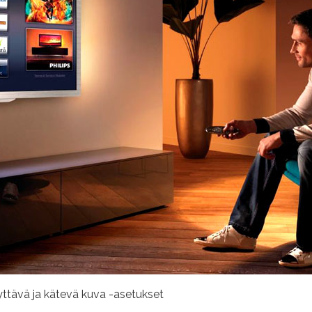
yttävä ja kätevä kuva -asetukset