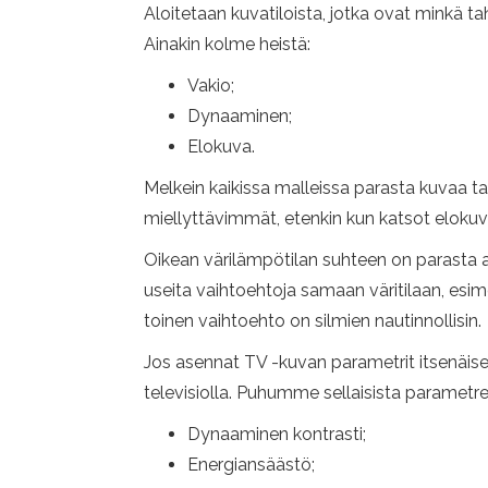
Aloitetaan kuvatiloista, jotka ovat minkä t
Ainakin kolme heistä:
Vakio;
Dynaaminen;
Elokuva.
Melkein kaikissa malleissa parasta kuvaa tarj
miellyttävimmät, etenkin kun katsot elokuvi
Oikean värilämpötilan suhteen on parasta a
useita vaihtoehtoja samaan väritilaan, esim
toinen vaihtoehto on silmien nautinnollisin.
Jos asennat TV -kuvan parametrit itsenäis
televisiolla. Puhumme sellaisista parametrei
Dynaaminen kontrasti;
Energiansäästö;