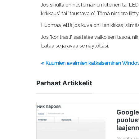
Jos sinulla on nestemäinen kiteinen tai LED 
kirkkaus" tai "taustavalo". Tämä nimiero lii
Huomaa, että jos kuva on liian kirkas, sil
Jos "kontrasti" säätelee valkoisen tasoa, ni
Lataa se ja avaa se näytölläsi.
« Kuumien avaimien katkaiseminen Windo
Parhaat Artikkelit
Google
puolust
laajen
Google -s