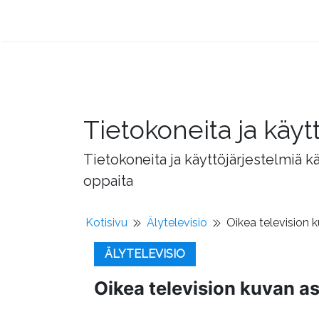
Tietokoneita ja käyt
Tietokoneita ja käyttöjärjestelmiä k
oppaita
Kotisivu
Älytelevisio
Oikea television 
ÄLYTELEVISIO
Oikea television kuvan a