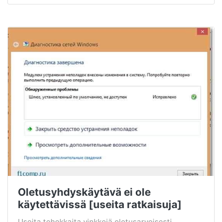
Oletusyhdyskäytävä ei ole
käytettävissä [useita ratkaisuja]
Useita tehokkaita vinkkejä oletusarvoisesti