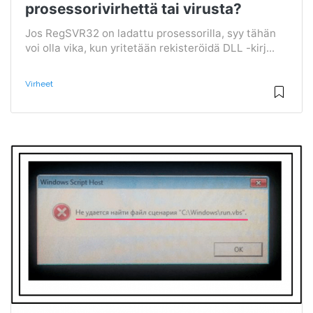
prosessorivirhettä tai virusta?
Jos RegSVR32 on ladattu prosessorilla, syy tähän
voi olla vika, kun yritetään rekisteröidä DLL -kirj...
Virheet