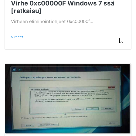
Virhe 0xc00000F Windows 7 ssä
[ratkaisu]
Virheen eliminointiohjeet 0xc00000f...
Virheet