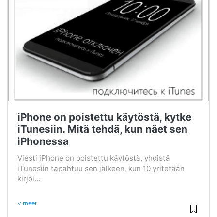
iPhone on poistettu käytöstä, kytke
iTunesiin. Mitä tehdä, kun näet sen
iPhonessa
Viesti iPhone on poistettu käytöstä, yhdistä
iTunesiin tapahtuu sen jälkeen, kun 10 yritetään
kirjoi...
Virheet