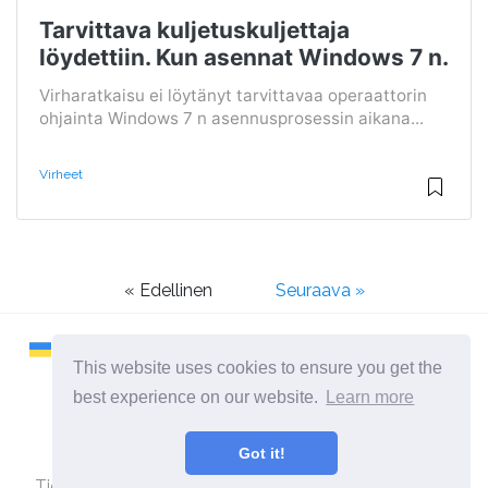
Tarvittava kuljetuskuljettaja
löydettiin. Kun asennat Windows 7 n.
Virharatkaisu ei löytänyt tarvittavaa operaattorin
ohjainta Windows 7 n asennusprosessin aikana...
Virheet
« Edellinen
Seuraava »
This website uses cookies to ensure you get the
best experience on our website.
Learn more
2026 ©
Remontcompa
Got it!
Kaikki kategoriat
Tietokoneita ja käyttöjärjestelmiä käsittelevä sivusto