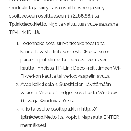
moduulista ja siirryttävä osoitteeseen ja siirry
osoitteeseen osoitteeseen
192.168.68.1
tai
Tplinkdeco.Netto
. Kirjoita valtuutussivulle salasana
TP-Link ID: ltä.
Todennäköisesti siirryt tietokoneesta tai
kannettavasta tietokoneesta (koska se on
parempi puhelimesta Deco -sovelluksen
kautta). Yhdistä TP-Link Deco -reitittimeen Wi-
Fi-verkon kautta tai verkkokaapelin avulla.
Avaa kaikki selain. Suosittelen käyttämään
vakiona Microsoft Edge -sovellusta Windows
11: ssä ja Windows 10: ssä.
Kirjoita osoite osoitepalkkiin
http: //
tplinkdeco.Netto
(tai kopio). Napsauta ENTER
mennäksesi.