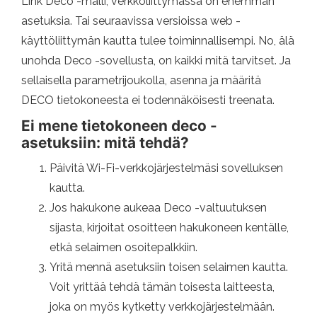
Link Deco -malli, verkkoliittymässä on enemmän
asetuksia. Tai seuraavissa versioissa web -
käyttöliittymän kautta tulee toiminnallisempi. No, älä
unohda Deco -sovellusta, on kaikki mitä tarvitset. Ja
sellaisella parametrijoukolla, asenna ja määritä
DECO tietokoneesta ei todennäköisesti treenata.
Ei mene tietokoneen deco -
asetuksiin: mitä tehdä?
Päivitä Wi-Fi-verkkojärjestelmäsi sovelluksen
kautta.
Jos hakukone aukeaa Deco -valtuutuksen
sijasta, kirjoitat osoitteen hakukoneen kentälle,
etkä selaimen osoitepalkkiin.
Yritä mennä asetuksiin toisen selaimen kautta.
Voit yrittää tehdä tämän toisesta laitteesta,
joka on myös kytketty verkkojärjestelmään.