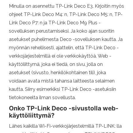
Minulla on asennettu TP-Link Deco E3. Kirjoitin myös
ohjeet TP-Link Deco M4: n, TP-Link Deco M5: n, TP-
Link Deco P7: n ja TP-Link Deco M9 Plus -
sovelluksen perustamiseksi. Ja koko ajan suoritin
asetukset puhelimesta Deco -sovelluksen kautta. Ja
myönnän rehellisesti, ajattelin, että TP-Link Deco -
verkkojärjestelmillä ei ole verkkokäyttöä. Web -
käyttöliittymä, joka ei tiedä, on sivu, jolla on
asetukset (sivusto, henkilökohtainen tili), joka
voidaan avata mistä tahansa laitteesta selaimen
kautta. Siirry esimerkiksi TP-Link Deco -asetuksiin
tietokoneelta ilman sovellusta.
Onko TP-Link Deco -sivustolla web-
käyttöliittymä?
Lähes kaikilla Wi-Fi-verkkojärjestelmillä TP-LINK: lla