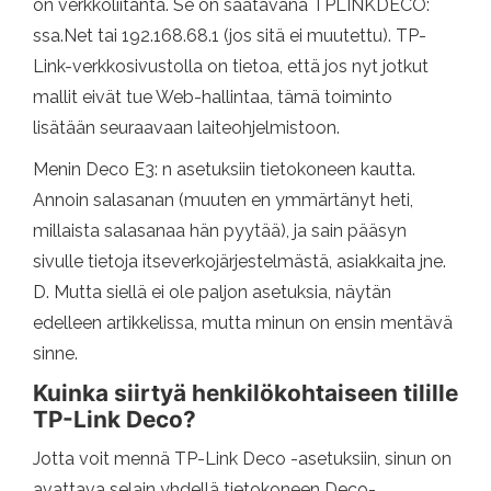
on verkkoliitäntä. Se on saatavana TPLINKDECO:
ssa.Net tai 192.168.68.1 (jos sitä ei muutettu). TP-
Link-verkkosivustolla on tietoa, että jos nyt jotkut
mallit eivät tue Web-hallintaa, tämä toiminto
lisätään seuraavaan laiteohjelmistoon.
Menin Deco E3: n asetuksiin tietokoneen kautta.
Annoin salasanan (muuten en ymmärtänyt heti,
millaista salasanaa hän pyytää), ja sain pääsyn
sivulle tietoja itseverkojärjestelmästä, asiakkaita jne.
D. Mutta siellä ei ole paljon asetuksia, näytän
edelleen artikkelissa, mutta minun on ensin mentävä
sinne.
Kuinka siirtyä henkilökohtaiseen tilille
TP-Link Deco?
Jotta voit mennä TP-Link Deco -asetuksiin, sinun on
avattava selain yhdellä tietokoneen Deco-