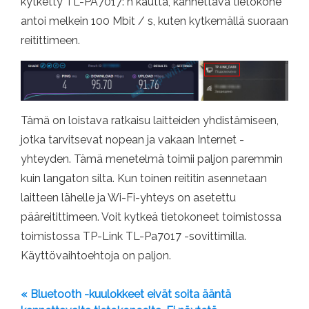
kytketty TL-PA7017: n kautta, kannettava tietokone
antoi melkein 100 Mbit / s, kuten kytkemällä suoraan
reitittimeen.
Tämä on loistava ratkaisu laitteiden yhdistämiseen,
jotka tarvitsevat nopean ja vakaan Internet -
yhteyden. Tämä menetelmä toimii paljon paremmin
kuin langaton silta. Kun toinen reititin asennetaan
laitteen lähelle ja Wi-Fi-yhteys on asetettu
pääreitittimeen. Voit kytkeä tietokoneet toimistossa
toimistossa TP-Link TL-Pa7017 -sovittimilla.
Käyttövaihtoehtoja on paljon.
« Bluetooth -kuulokkeet eivät soita ääntä