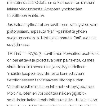
minuutin sisällä. Odotamme, kunnes virran ilmaisin
lakkaa vilkkumisesta. Adapterit yhdistetään
turvalliseen verkkoon.
Jos haluat kytkeä toisen sovittimen, sisällytä se vain
pistorasiaan, napsauta "Pari" -painiketta yhden
suojatun verkon laitteista ja napsauta "Pari" uudessa
sovittimessa.
TP-Link TL-PA7017 -sovittimen Powerline-asetukset
on painattava ja pidettävä parin painiketta, kunnes
virran ilmaisin menee ulos ja syttyy uudelleen.
Yhdistin kaapelin sovittimesta kannettavaan
tietokoneeseen tarkistaaksesi liitonopeuden.
Valitettavasti minulla on Internet -yhteys jopa 100
Mbit / s, joten en voi osoittaa näiden gigabit -
sovittimien kaikkia mahdollisuuksia. Mutta kun se on