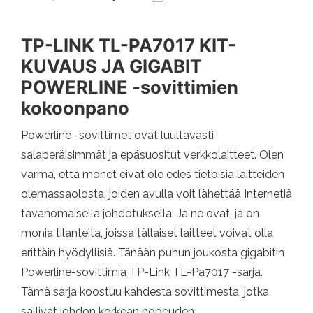
TP-LINK TL-PA7017 KIT-
KUVAUS JA GIGABIT
POWERLINE -sovittimien
kokoonpano
Powerline -sovittimet ovat luultavasti
salaperäisimmät ja epäsuositut verkkolaitteet. Olen
varma, että monet eivät ole edes tietoisia laitteiden
olemassaolosta, joiden avulla voit lähettää Internetiä
tavanomaisella johdotuksella. Ja ne ovat, ja on
monia tilanteita, joissa tällaiset laitteet voivat olla
erittäin hyödyllisiä. Tänään puhun joukosta gigabitin
Powerline-sovittimia TP-Link TL-Pa7017 -sarja.
Tämä sarja koostuu kahdesta sovittimesta, jotka
sallivat johdon korkean nopeuden