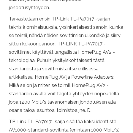
johdotusyhteyden.
Tarkastellaan ensin TP-Link TL-Pa7017 -sarjan
teknisiä ominaisuuksia, yksinkertaisesti sanoin, kuinka
se toimii, nähdä näiden sovittimien ulkonäkö ja siirry
sitten kokoonpanoon. TP-LINK TL-PA7017 -
sovittimet käyttävät langallista HomePlug AV2 -
teknologiaa. Puhuin yksityiskohtaisesti tästä
standardista ja sovittimista itse erillisessä
artikkelissa: HomePlug AV ja Powerline Adaplers:
Mikä se on ja miten se toimii. HomePlug AV2 -
standardin avulla voit tarjota yhteyden nopeudella
jopa 1200 Mbit/s tavanomaisen johdotuksen alla
osana taloa, asuntoa, toimistoa jne. D.
TP-Link TL-PA7017 -sarja sisältää kaksi identtistä
AV1000-standard-sovitinta (enintään 1000 Mbit/s).