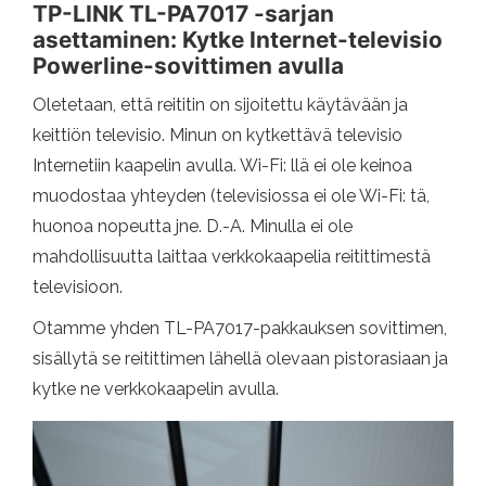
TP-LINK TL-PA7017 -sarjan
asettaminen: Kytke Internet-televisio
Powerline-sovittimen avulla
Oletetaan, että reititin on sijoitettu käytävään ja
keittiön televisio. Minun on kytkettävä televisio
Internetiin kaapelin avulla. Wi-Fi: llä ei ole keinoa
muodostaa yhteyden (televisiossa ei ole Wi-Fi: tä,
huonoa nopeutta jne. D.-A. Minulla ei ole
mahdollisuutta laittaa verkkokaapelia reitittimestä
televisioon.
Otamme yhden TL-PA7017-pakkauksen sovittimen,
sisällytä se reitittimen lähellä olevaan pistorasiaan ja
kytke ne verkkokaapelin avulla.