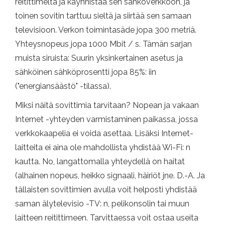
reitittimeltä ja käynnistää sen sähköverkkoon, ja
toinen sovitin tarttuu sieltä ja siirtää sen samaan
televisioon. Verkon toimintasäde jopa 300 metriä.
Yhteysnopeus jopa 1000 Mbit / s. Tämän sarjan
muista siruista: Suurin yksinkertainen asetus ja
sähköinen sähköprosentti jopa 85%: iin
("energiansäästö" -tilassa).
Miksi näitä sovittimia tarvitaan? Nopean ja vakaan
Internet -yhteyden varmistaminen paikassa, jossa
verkkokaapelia ei voida asettaa. Lisäksi Internet-
laitteita ei aina ole mahdollista yhdistää Wi-Fi: n
kautta. No, langattomalla yhteydellä on haitat
(alhainen nopeus, heikko signaali, häiriöt jne. D.-A. Ja
tällaisten sovittimien avulla voit helposti yhdistää
saman älytelevisio -TV: n, pelikonsolin tai muun
laitteen reitittimeen. Tarvittaessa voit ostaa useita