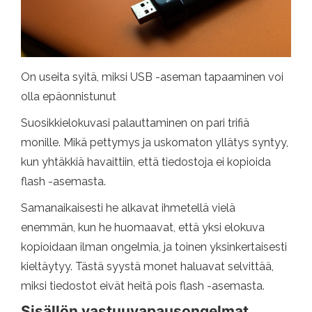
On useita syitä, miksi USB -aseman tapaaminen voi
olla epäonnistunut
Suosikkielokuvasi palauttaminen on pari trifiä
monille. Mikä pettymys ja uskomaton yllätys syntyy,
kun yhtäkkiä havaittiin, että tiedostoja ei kopioida
flash -asemasta.
Samanaikaisesti he alkavat ihmetellä vielä
enemmän, kun he huomaavat, että yksi elokuva
kopioidaan ilman ongelmia, ja toinen yksinkertaisesti
kieltäytyy. Tästä syystä monet haluavat selvittää,
miksi tiedostot eivät heitä pois flash -asemasta.
Sisällön vastuuvapausongelmat