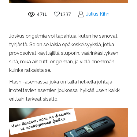
4711
1337
Julius Kihn
Joskus ongelmia voi tapahtua, kuten he sanovat,
tyhjästä. Se on sellaisia ​​epäkeskeisyyksiä, jotka
provosoivat käyttäjiltä stuporin, väärinkäsityksen
siitä, mikä aiheutti ongelman, ja vielä enemmän
kuinka ratkaista se.
Flash -asemassa, joka on tällä hetkellä johtaja
irrotettavien asemien joukossa, hylkää usein kaikki
erittäin tärkeät sisältö.