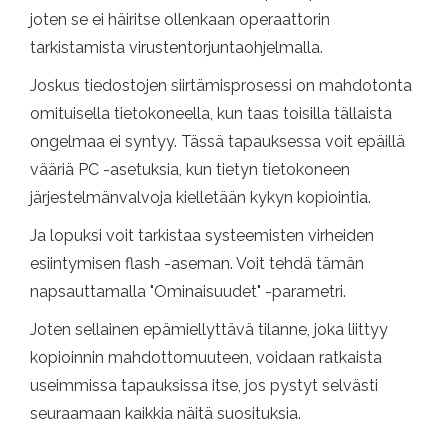
joten se ei häiritse ollenkaan operaattorin
tarkistamista virustentorjuntaohjelmalla.
Joskus tiedostojen siirtämisprosessi on mahdotonta
omituisella tietokoneella, kun taas toisilla tällaista
ongelmaa ei syntyy. Tässä tapauksessa voit epäillä
vääriä PC -asetuksia, kun tietyn tietokoneen
järjestelmänvalvoja kielletään kykyn kopiointia.
Ja lopuksi voit tarkistaa systeemisten virheiden
esiintymisen flash -aseman. Voit tehdä tämän
napsauttamalla "Ominaisuudet" -parametri.
Joten sellainen epämiellyttävä tilanne, joka liittyy
kopioinnin mahdottomuuteen, voidaan ratkaista
useimmissa tapauksissa itse, jos pystyt selvästi
seuraamaan kaikkia näitä suosituksia.