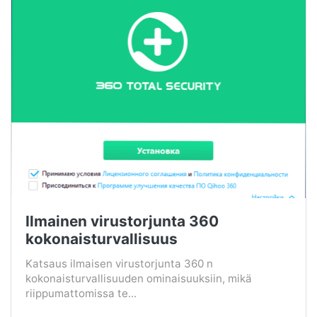
Ilmainen virustorjunta 360
kokonaisturvallisuus
Katsaus ilmaisen virustorjunta 360 n
kokonaisturvallisuuden ominaisuuksiin, mikä
riippumattomissa te...