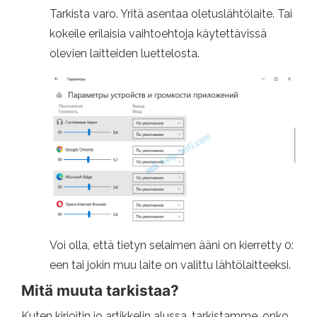
Tarkista varo. Yritä asentaa oletuslähtölaite. Tai
kokeile erilaisia ​​vaihtoehtoja käytettävissä
olevien laitteiden luettelosta.
Voi olla, että tietyn selaimen ääni on kierretty 0:
een tai jokin muu laite on valittu lähtölaitteeksi.
Mitä muuta tarkistaa?
Kuten kirjoitin jo artikkelin alussa, tarkistamme, onko