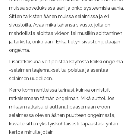
muissa sovelluksissa ääni ja onko systeemisiä ääniä.
Sitten tarkistan äänen muissa selaimissa ja eri
sivustoilla. Avaa mikä tahansa sivusto, jolla on
mahdollista aloittaa videon tai musiikin soittaminen
ja tarkista, onko ääni. Ehkä tietyn sivuston pelaajan
ongelma.
Lisäratkaisuna voit poistaa käytöstä kaikki ongelma
-selaimen laajennukset tai poistaa ja asentaa
selaimen uudelleen.
Kerro kommentteissa tarinasi, kuinka onnistuit
ratkaisemaan tämän ongelman. Mikä auttoi. Jos
mikään ratkaisu ei auttanut pääsemään eroon
selaimessa olevan äänen puutteen ongelmasta,
kuvaile sitten yksityiskohtaisesti tapaustasi, yritän
kertoa minulle jotain.