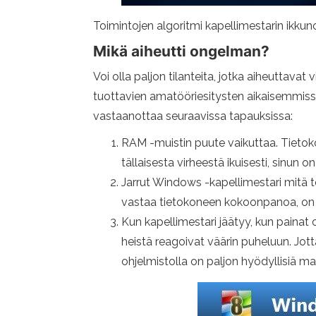
Toimintojen algoritmi kapellimestarin ikku
Mikä aiheutti ongelman?
Voi olla paljon tilanteita, jotka aiheuttavat
tuottavien amatööriesitysten aikaisemmissa 
vastaanottaa seuraavissa tapauksissa:
RAM -muistin puute vaikuttaa. Tieto
tällaisesta virheestä ikuisesti, sinun o
Jarrut Windows -kapellimestari mitä t
vastaa tietokoneen kokoonpanoa, on 
Kun kapellimestari jäätyy, kun painat 
heistä reagoivat väärin puheluun. Jot
ohjelmistolla on paljon hyödyllisiä ma