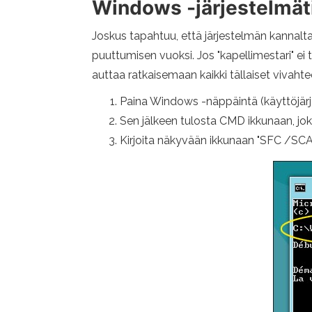
Windows -järjestelmät
Joskus tapahtuu, että järjestelmän kannalta
puuttumisen vuoksi. Jos "kapellimestari" e
auttaa ratkaisemaan kaikki tällaiset vivahte
Paina Windows -näppäintä (käyttöjärje
Sen jälkeen tulosta CMD ikkunaan, jo
Kirjoita näkyvään ikkunaan "SFC /SC