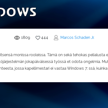
1809
444
Marcos Schaden Jr.
itsensä monissa rooleissa. Tämä on sekä tehokas pelialusta e
töjärjestelmän jokapäiväisessä työssä et odota ongelmia. Mu
lanteesta, jossa kapellimestari ei vastaa Windows 7: ssä, kuink