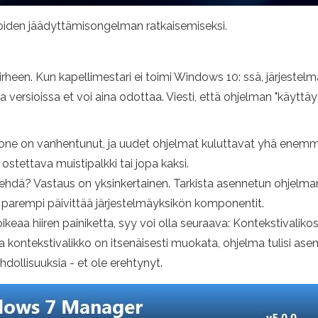
noiden jäädyttämisongelman ratkaisemiseksi.
 virheen. Kun kapellimestari ei toimi Windows 10: ssä, järjestelm
versioissa et voi aina odottaa. Viesti, että ohjelman "käyttäy
kone on vanhentunut, ja uudet ohjelmat kuluttavat yhä enem
n ostettava muistipalkki tai jopa kaksi.
ehdä? Vastaus on yksinkertainen. Tarkista asennetun ohjelman
parempi päivittää järjestelmäyksikön komponentit.
oikeaa hiiren painiketta, syy voi olla seuraava: Kontekstivalik
ta kontekstivalikko on itsenäisesti muokata, ohjelma tulisi as
hdollisuuksia - et ole erehtynyt.