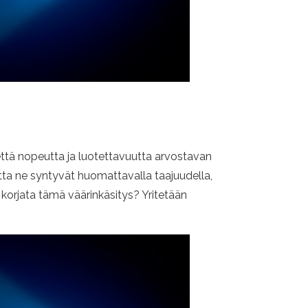
ttä nopeutta ja luotettavuutta arvostavan
tta ne syntyvät huomattavalla taajuudella,
a korjata tämä väärinkäsitys? Yritetään