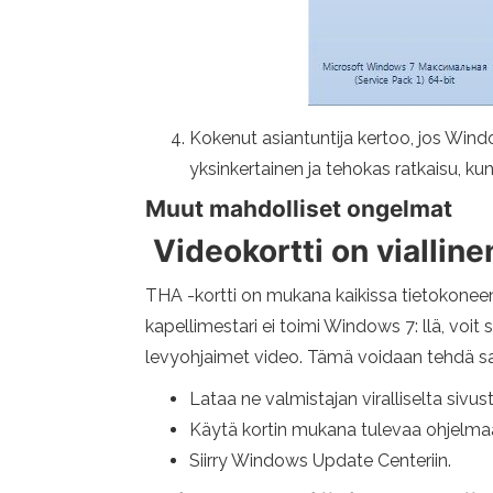
Kokenut asiantuntija kertoo, jos Wind
yksinkertainen ja tehokas ratkaisu, kun 
Muut mahdolliset ongelmat
Videokortti on vialline
THA -kortti on mukana kaikissa tietokoneen
kapellimestari ei toimi Windows 7: llä, voit
levyohjaimet video. Tämä voidaan tehdä sa
Lataa ne valmistajan viralliselta sivust
Käytä kortin mukana tulevaa ohjelma
Siirry Windows Update Centeriin.