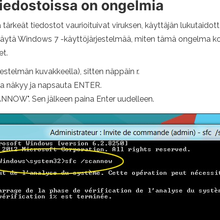
iedostoissa on ongelmia
 tärkeät tiedostot vaurioituivat viruksen, käyttäjän lukutaid
i täytä Windows 7 -käyttöjärjestelmää, miten tämä ongelma kor
et.
stelmän kuvakkeella), sitten näppäin r.
ka näkyy ja napsauta ENTER.
ANNOW". Sen jälkeen paina Enter uudelleen.