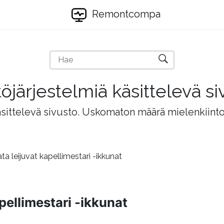
Remontcompa
töjärjestelmiä käsittelevä si
äsittelevä sivusto. Uskomaton määrä mielenkiintois
ta leijuvat kapellimestari -ikkunat
pellimestari -ikkunat