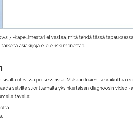
ows 7 -kapellimestari ei vastaa, mitä tehdä tässä tapauksessa
tärkeitä asiakirjoja ei ole riski menettää.
n
 sisällä olevissa prosesseissa. Mukaan lukien, se vaikuttaa e
 saada selville suorittamalla yksinkertaisen diagnoosin video -a
malla tavalla:
olta.
a.