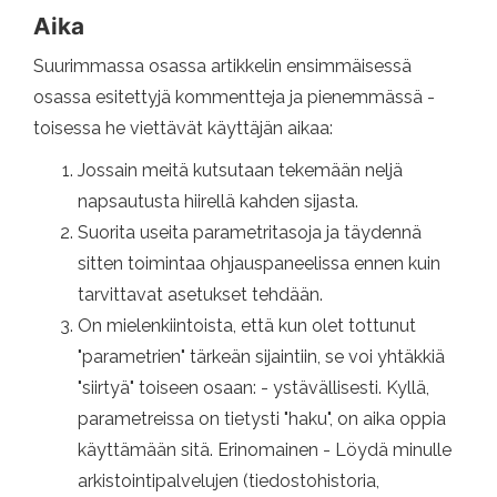
Aika
Suurimmassa osassa artikkelin ensimmäisessä
osassa esitettyjä kommentteja ja pienemmässä -
toisessa he viettävät käyttäjän aikaa:
Jossain meitä kutsutaan tekemään neljä
napsautusta hiirellä kahden sijasta.
Suorita useita parametritasoja ja täydennä
sitten toimintaa ohjauspaneelissa ennen kuin
tarvittavat asetukset tehdään.
On mielenkiintoista, että kun olet tottunut
"parametrien" tärkeän sijaintiin, se voi yhtäkkiä
"siirtyä" toiseen osaan: - ystävällisesti. Kyllä,
parametreissa on tietysti "haku", on aika oppia
käyttämään sitä. Erinomainen - Löydä minulle
arkistointipalvelujen (tiedostohistoria,