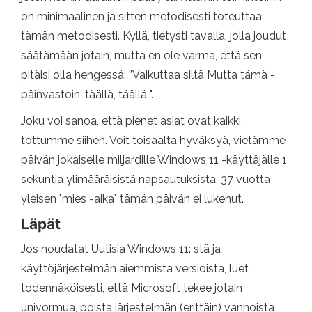
on minimaalinen ja sitten metodisesti toteuttaa
tämän metodisesti. Kyllä, tietysti tavalla, jolla joudut
säätämään jotain, mutta en ole varma, että sen
pitäisi olla hengessä: ”Vaikuttaa siltä Mutta tämä -
päinvastoin, täällä, täällä ".
Joku voi sanoa, että pienet asiat ovat kaikki,
tottumme siihen. Voit toisaalta hyväksyä, vietämme
päivän jokaiselle miljardille Windows 11 -käyttäjälle 1
sekuntia ylimääräisistä napsautuksista, 37 vuotta
yleisen "mies -aika" tämän päivän ei lukenut.
Läpät
Jos noudatat Uutisia Windows 11: stä ja
käyttöjärjestelmän aiemmista versioista, luet
todennäköisesti, että Microsoft tekee jotain
univormua, poista järjestelmän (erittäin) vanhoista