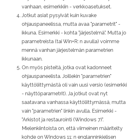
vanhaan, esimerkkiin - verkkoasetukset.
Jotkut asiat pysyivät kuin kuvake
ohjauspaneelissa, mutta avaa "parametrit" -
ikkuna. Esimerkki - kohta "järjestelmä". Mutta jo
parametreista (tai Win+R: n avulla) voimme
mennä vanhan järjestelmän parametrien
ikkunaan.
On myös pisteitä, jotka ovat kadonneet
ohjauspaneelista. Joillekin "parametrien"
käyttöliittymästä oli vain uusi versio (esimerkki
- näyttöparametrit). Ja jotkut ovat nyt
saatavana vanhassa käyttöliittymässä, mutta
vain "parametrien" linkin avulla. Esimerkki -
"Arkistot ja restaurointi (Windows 7)".
Mielenkiintoista on, että viimeinen määritelty
kohde on Windows 11: n englanninkielisen