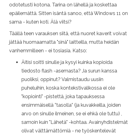
odotetusti kotona. Tarina on lähellä ja koskettaa
epäilemättä. Sitten isäntä sanoo, että Windows 11 on
sama - kuten koti. Älä viitsi?
Täällä teen varauksen siitä, että nuoret kaverit voivat
jättää huomaamatta "sinä" laitteilla, mutta heidän
vanhemmilleen - ei tosiasia. Katso:
Äitisi soitti sinulle ja kysyi kuinka kopioida
tiedosto flash -asemasta? Ja surun kanssa
puoliksi, oppinut? Valmistaudu uusiin
puheluihin, koska kontekstivalikossa ei ole
"kopiointi" -pistettä, joka tapauksessa
ensimmäisellä ”tasolla” (ja kuvakkeilla, joiden
arvo on sinulle ilmeinen, se ei ehkä ole tuttu) ,
samoin kuin "Lähetä" -kohtaa. Avainyhdistelmät
olivat välttämättömiä - ne työskentelevät