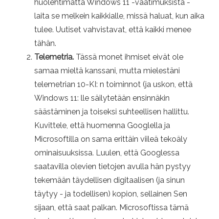
huolehtimatta Windows 11 -vaatimuksista -
laita se melkein kaikkialle, missä haluat, kun aika
tulee. Uutiset vahvistavat, että kaikki menee
tähän.
Telemetria.
Tässä monet ihmiset eivät ole
samaa mieltä kanssani, mutta mielestäni
telemetrian 10-KI: n toiminnot (ja uskon, että
Windows 11: lle säilytetään ensinnäkin
säästäminen ja toiseksi suhteellisen hallittu.
Kuvittele, että huomenna Googlella ja
Microsoftilla on sama erittäin viileä tekoäly
ominaisuuksissa. Luulen, että Googlessa
saatavilla olevien tietojen avulla hän pystyy
tekemään täydellisen digitaalisen (ja sinun
täytyy - ja todellisen) kopion, sellainen Sen
sijaan, että saat palkan. Microsoftissa tämä