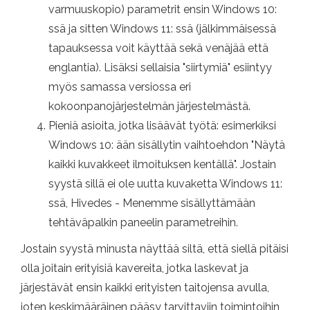
varmuuskopio) parametrit ensin Windows 10:
ssä ja sitten Windows 11: ssä (jälkimmäisessä
tapauksessa voit käyttää sekä venäjää että
englantia). Lisäksi sellaisia ​​"siirtymiä" esiintyy
myös samassa versiossa eri
kokoonpanojärjestelmän järjestelmästä.
Pieniä asioita, jotka lisäävät työtä: esimerkiksi
Windows 10: ään sisällytin vaihtoehdon "Näytä
kaikki kuvakkeet ilmoituksen kentällä". Jostain
syystä sillä ei ole uutta kuvaketta Windows 11:
ssä, Hivedes - Menemme sisällyttämään
tehtäväpalkin paneelin parametreihin.
Jostain syystä minusta näyttää siltä, ​​että siellä pitäisi
olla joitain erityisiä kavereita, jotka laskevat ja
järjestävät ensin kaikki erityisten taitojensa avulla,
joten keskimääräinen pääsy tarvittaviin toimintoihin