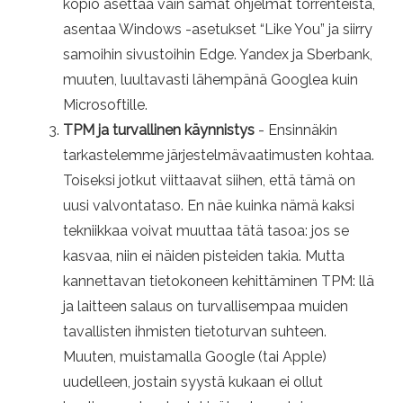
kopio asettaa vain samat ohjelmat torrenteista,
asentaa Windows -asetukset “Like You” ja siirry
samoihin sivustoihin Edge. Yandex ja Sberbank,
muuten, luultavasti lähempänä Googlea kuin
Microsoftille.
TPM ja turvallinen käynnistys
- Ensinnäkin
tarkastelemme järjestelmävaatimusten kohtaa.
Toiseksi jotkut viittaavat siihen, että tämä on
uusi valvontataso. En näe kuinka nämä kaksi
tekniikkaa voivat muuttaa tätä tasoa: jos se
kasvaa, niin ei näiden pisteiden takia. Mutta
kannettavan tietokoneen kehittäminen TPM: llä
ja laitteen salaus on turvallisempaa muiden
tavallisten ihmisten tietoturvan suhteen.
Muuten, muistamalla Google (tai Apple)
uudelleen, jostain syystä kukaan ei ollut