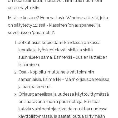
on huomaamatta, mutta voit kiinnittää huomiota
uusiin näytteisiin.
Mitä se koskee? Huomattavin Windows 10: stä, joka
on säilytetty 11: ssä - klassinen "ohjauspaneeli" ja
sovelluksen "parametrit":
Jotkut asiat kopioidaan kahdessa paikassa
kerralla ja työskentelevät siellä ja siellä
suunnilleen sama. Esimerkki - uusien laitteiden
lisääminen.
Osa - kopioitu, mutta ne eivät toimi niin
samanlaisia. Esimerkki - "ääni" ohjauspaneelissa
ja ääniparametrit.
Ohjauspaneelissa ja uudessa käyttöliittymässä
on saatavana monia parametreja, kun taas
kaikkia vaihtoehtoja ei voida muuttaa uudessa
käyttöliittymässä, ja saatat joutua siirtymään