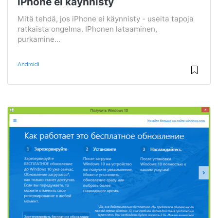
iPhone ei käynnisty
Mitä tehdä, jos iPhone ei käynnisty - useita tapoja
ratkaista ongelma. IPhonen lataaminen,
purkamine...
Androidi