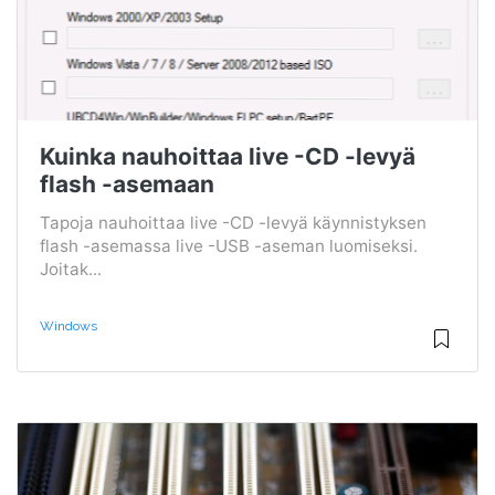
Kuinka nauhoittaa live -CD -levyä
flash -asemaan
Tapoja nauhoittaa live -CD -levyä käynnistyksen
flash -asemassa live -USB -aseman luomiseksi.
Joitak...
Windows