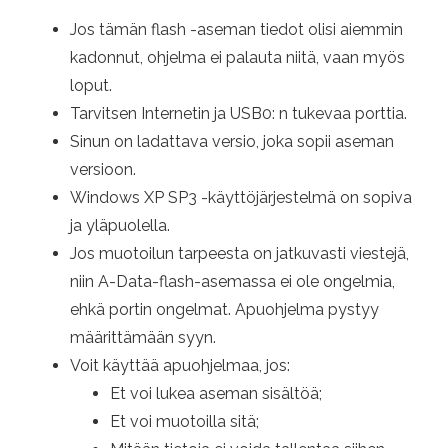
Jos tämän flash -aseman tiedot olisi aiemmin
kadonnut, ohjelma ei palauta niitä, vaan myös
loput.
Tarvitsen Internetin ja USB0: n tukevaa porttia.
Sinun on ladattava versio, joka sopii aseman
versioon.
Windows XP SP3 -käyttöjärjestelmä on sopiva
ja yläpuolella.
Jos muotoilun tarpeesta on jatkuvasti viestejä,
niin A-Data-flash-asemassa ei ole ongelmia,
ehkä portin ongelmat. Apuohjelma pystyy
määrittämään syyn.
Voit käyttää apuohjelmaa, jos:
Et voi lukea aseman sisältöä;
Et voi muotoilla sitä;