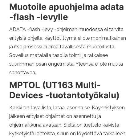
Muotoile apuohjelma adata
-flash -levylle
ADATA -flash -levy -ohjelman muodossa ei tarvita
erityisiä ohjeita, käyttöliittymä ei ole monimutkainen
ja itse prosessi ei eroa tavallisesta muotoilusta.
Sovellus matalalla tasolla toimii ja ratkaisee
suurimman osan ongelmista. Yleensä ei ole muuta
sanottavaa.
MPTOL (UT163 Multi-
Devices -tuotantotyökalu)
Kaikki on tavallista, lataa, asenna se. Käynnistyksen
jälkeen erityiset ohjaimet on asennettu ja
ohjelmaikkuna avataan. Siellä on luettelo kaikista
kytketyistä laitteista, sinun on löydettävä tarkalleen