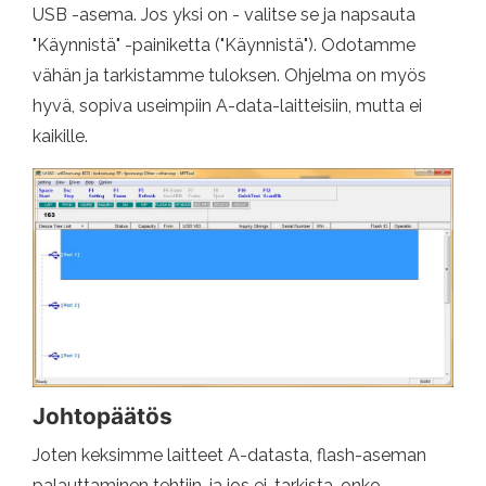
USB -asema. Jos yksi on - valitse se ja napsauta
"Käynnistä" -painiketta ("Käynnistä"). Odotamme
vähän ja tarkistamme tuloksen. Ohjelma on myös
hyvä, sopiva useimpiin A-data-laitteisiin, mutta ei
kaikille.
Johtopäätös
Joten keksimme laitteet A-datasta, flash-aseman
palauttaminen tehtiin, ja jos ei, tarkista, onko