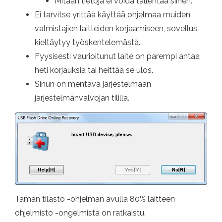
Mitään tietoja ei voida tallentaa siihen.
Ei tarvitse yrittää käyttää ohjelmaa muiden
valmistajien laitteiden korjaamiseen, sovellus
kieltäytyy työskentelemästä.
Fyysisesti vaurioitunut laite on parempi antaa
heti korjauksia tai heittää se ulos.
Sinun on mentävä järjestelmään
järjestelmänvalvojan tilillä.
Tämän tilasto -ohjelman avulla 80% laitteen
ohjelmisto -ongelmista on ratkaistu.