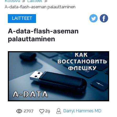
Kotisivu
Laitteet
A-data-flash-aseman palauttaminen
LAITTEET
A-data-flash-aseman
palauttaminen
2707
29
Darryl Hammes MD