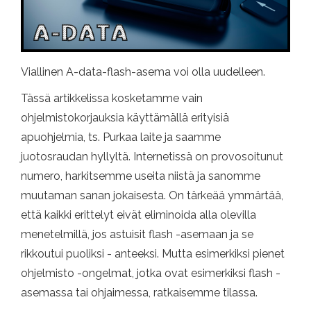
Viallinen A-data-flash-asema voi olla uudelleen.
Tässä artikkelissa kosketamme vain
ohjelmistokorjauksia käyttämällä erityisiä
apuohjelmia, ts. Purkaa laite ja saamme
juotosraudan hyllyltä. Internetissä on provosoitunut
numero, harkitsemme useita niistä ja sanomme
muutaman sanan jokaisesta. On tärkeää ymmärtää,
että kaikki erittelyt eivät eliminoida alla olevilla
menetelmillä, jos astuisit flash -asemaan ja se
rikkoutui puoliksi - anteeksi. Mutta esimerkiksi pienet
ohjelmisto -ongelmat, jotka ovat esimerkiksi flash -
asemassa tai ohjaimessa, ratkaisemme tilassa.