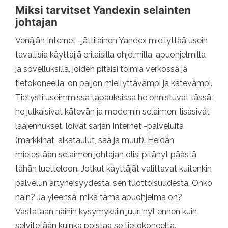
Miksi tarvitset Yandexin selainten
johtajan
Venäjän Internet -jättiläinen Yandex miellyttää usein
tavallisia käyttäjiä erilaisilla ohjelmilla, apuohjelmilla
ja sovelluksilla, joiden pitäisi toimia verkossa ja
tietokoneella, on paljon miellyttävämpi ja kätevämpi.
Tietysti useimmissa tapauksissa he onnistuvat tässä:
he julkaisivat kätevän ja modernin selaimen, lisäsivät
laajennukset, loivat sarjan Internet -palveluita
(markkinat, aikataulut, sää ja muut). Heidän
mielestään selaimen johtajan olisi pitänyt päästä
tähän luetteloon. Jotkut käyttäjät valittavat kuitenkin
palvelun ärtyneisyydestä, sen tuottoisuudesta. Onko
näin? Ja yleensä, mikä tämä apuohjelma on?
Vastataan näihin kysymyksiin juuri nyt ennen kuin
selvitetään kuinka poistaa se tietokoneelta.