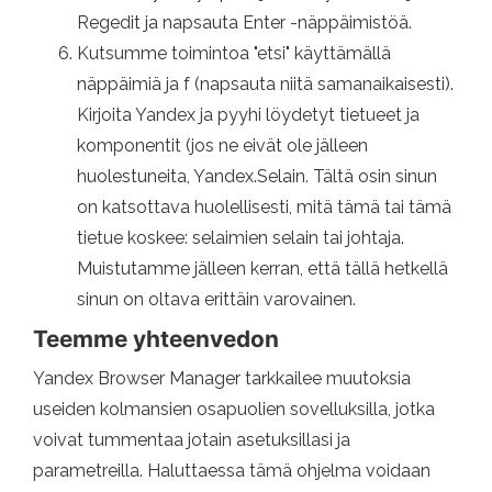
Regedit ja napsauta Enter -näppäimistöä.
Kutsumme toimintoa "etsi" käyttämällä
näppäimiä ja f (napsauta niitä samanaikaisesti).
Kirjoita Yandex ja pyyhi löydetyt tietueet ja
komponentit (jos ne eivät ole jälleen
huolestuneita, Yandex.Selain. Tältä osin sinun
on katsottava huolellisesti, mitä tämä tai tämä
tietue koskee: selaimien selain tai johtaja.
Muistutamme jälleen kerran, että tällä hetkellä
sinun on oltava erittäin varovainen.
Teemme yhteenvedon
Yandex Browser Manager tarkkailee muutoksia
useiden kolmansien osapuolien sovelluksilla, jotka
voivat tummentaa jotain asetuksillasi ja
parametreilla. Haluttaessa tämä ohjelma voidaan