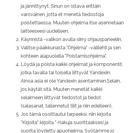
ja jännittynyt. Sinun on oltava erittäin
varovainen, jotta et menetä tiedostoja
poistettaessa. Muuten ohjelma itse asennetaan
laitteeseesi uudelleen.
Käynnistä -valikon avulla siirry ohjauspaneeliin.
Valitse pääikkunasta "Ohjelma" -välilehti ja sen
kohteen alapuolella "Poistamisohjelma".
Löydä ja poista kaikki ohjelmat ja komponentit,
jotka tavalla tai toisella liittyvät Yandexiin.
Ainoa asia ei ole Yandexin asentaminen.Selain,
jos käytät sitä. Muuten menetät kaikki
selaimeen liittyvät tiedostot ja tiedot
(salasanat, tallennetut tilit ja niin edelleen).
Jos tämä osoittautui tarpeeksi, niin kirjoita
”Kirjoita” kirjoita ”-hakuja suorittaaksesi ja
suorita löydetty apuohjelma. Syötämme jo