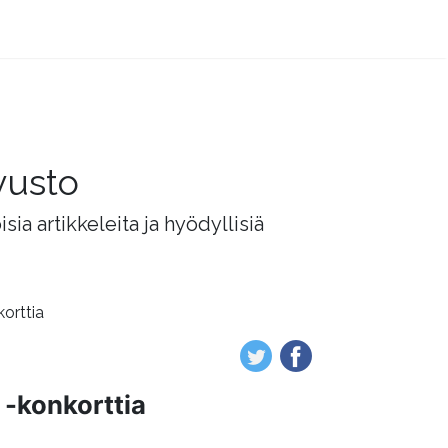
vusto
ia artikkeleita ja hyödyllisiä
korttia
 -konkorttia