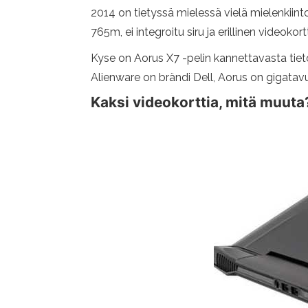
2014 on tietyssä mielessä vielä mielenkiint
765m, ei integroitu siru ja erillinen videokortt
Kyse on Aorus X7 -pelin kannettavasta tieto
Alienware on brändi Dell, Aorus on gigatav
Kaksi videokorttia, mitä muuta