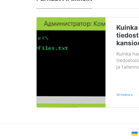
Kuinka 
tiedos
kansio
Kuinka han
tiedostois
ja tallenna
Windows