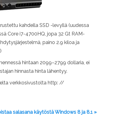
rustettu kahdella SSD -levyllä (uudessa
lissä Core i7-4700HQ, jopa 32 Gt RAM-
hdytysjärjestelmä, paino 2.9 kiloa ja
)
mennessä hintaan 2099–2799 dollaria, ei
stajan hinnasta hinta lähentyy.
elta verkkosivustolta http: //
istaa salasana käytöstä Windows 8 ja 8.1 »