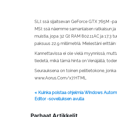
SLI: ssä sijaitsevan GeForce GTX 765M -pa
MSI: ssä näemme samanlaisen ratkaisun ja 
muistia, jopa 32 Gt RAM 802.11AC ja 17.3 tuu
paksuus 22.9 millimetriä. Mielestäni erittäin
Kannettavissa ei ole vielä myynnissä, mut
tiedetä, mikä tämä hinta on Venäjällä, tode
Seurauksena on toinen pelitietokone, jonka pi
www.Aorus.Com/x7.HTML
« Kuinka poistaa ohjelmia Windows Automo
Editor -sovelluksen avulla
Parhaat Artikkelit