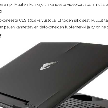
oisempi. Muuten, kun kirjoitin kahdesta videokortista, minulla
i.
koneesta CES 2014 -sivustolla. Et todennäköisesti kuullut täl
un pelien kannettavien tietokoneiden tuotemerkki ja x7 on he
?