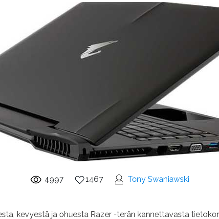
4997
1467
Tony Swaniawski
oisesta, kevyestä ja ohuesta Razer -terän kannettavasta tieto