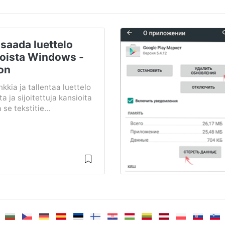
saada luettelo
toista Windows -
on
kkia ja tallentaa luettelo
ta ja sijoitettuja kansioita
 se tekstitie...