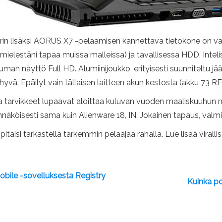
rin lisäksi AORUS X7 -pelaamisen kannettava tietokone on va
mielestäni tapaa muissa malleissa) ja tavallisessa HDD, Inte
man näyttö Full HD. Alumiinijoukko, erityisesti suunniteltu jää
 hyvä. Epäilyt vain tällaisen laitteen akun kestosta (akku 73 RF
ta tarvikkeet lupaavat aloittaa kuluvan vuoden maaliskuuhun 
nnäköisesti sama kuin Alienware 18, IN, Jokainen tapaus, valmi
täisi tarkastella tarkemmin pelaajaa rahalla. Lue lisää virallis
bile -sovelluksesta Registry
Kuinka po