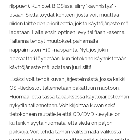
riippuen). Kun olet BIOSissa, siirry "käynnistys" -
osaan. Sieltä löydät kohteen, josta voit muuttaa
niiden laitteiden prioriteettia, joista käyttöjärjestelmä
ladataan. Laita ensin optinen levy tai flash -asema.
Tallenna tehdyt muutokset painamalla
näppäimistön F10 -näppäintä. Nyt, jos jokin
operaattori löydetään, kun tietokone käynnistetään,
käyttöjärjestelmä ladataan juuri siitä.
Lisäksi voit tehdä kuvan järjestelmästä, jossa kaikki
OS -tiedostot tallennetaan pakattuun muotoon.
Huomaa, että tässä tapauksessa käyttöjärjestelmän
nykytila ​​tallennetaan. Voit kirjoittaa kuvan sekä
tietokoneen rautatielle että CD/DVD -levylle, on
kuitenkin syytä huomata, että siellä on paljon
paikkoja. Voit tehdä tämän valitsemalla valikosta