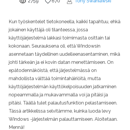
2759
670
Tony Swaniawski
Kun työskentelet tietokoneella, kaikki tapahtuu, ehkä
jokainen käyttäjä oli tilanteessa, jossa
käyttöjärjestelmä lakkasi toimimasta osittain tai
kokonaan. Seurauksena oli, että Windowsin
asennetaan täydellinen uudelleenasentaminen, mikä
johti tärkeän ja ei kovin datan menettämiseen. On
epätodennäköistä, että järjestelmässä on
mahdollista välttää toimintahäiriöitä, mutta
käyttöjärjestelmän käyttökelpoisuuden jatkaminen
nopeammalla ja mukavammalla voi ja pitäisi ja
pitäisi. Täällä tulet palautusfunktion pelastamiseen.
Tässä artikkelissa selvitämme, kuinka luoda levy
Windows -järjestelmän palauttamiseen. Aloitetaan.
Mennä!