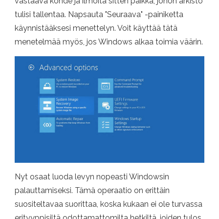
vastaava kohde ja ilmoita sitten paikka, johon arkisto
tulisi tallentaa. Napsauta "Seuraava" -painiketta
käynnistääksesi menettelyn. Voit käyttää tätä
menetelmää myös, jos Windows alkaa toimia väärin.
Nyt osaat luoda levyn nopeasti Windowsin
palauttamiseksi. Tämä operaatio on erittäin
suositeltavaa suorittaa, koska kukaan ei ole turvassa
erityyppisiltä odottamattomilta hetkiltä, ​​joiden tulos