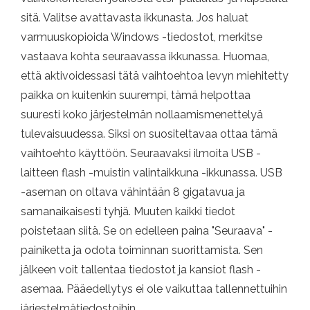
sitä. Valitse avattavasta ikkunasta. Jos haluat
varmuuskopioida Windows -tiedostot, merkitse
vastaava kohta seuraavassa ikkunassa. Huomaa,
että aktivoidessasi tätä vaihtoehtoa levyn miehitetty
paikka on kuitenkin suurempi, tämä helpottaa
suuresti koko järjestelmän nollaamismenettelyä
tulevaisuudessa. Siksi on suositeltavaa ottaa tämä
vaihtoehto käyttöön. Seuraavaksi ilmoita USB -
laitteen flash -muistin valintaikkuna -ikkunassa. USB
-aseman on oltava vähintään 8 gigatavua ja
samanaikaisesti tyhjä. Muuten kaikki tiedot
poistetaan siitä. Se on edelleen paina "Seuraava" -
painiketta ja odota toiminnan suorittamista. Sen
jälkeen voit tallentaa tiedostot ja kansiot flash -
asemaa. Pääedellytys ei ole vaikuttaa tallennettuihin
järjestelmätiedostoihin.