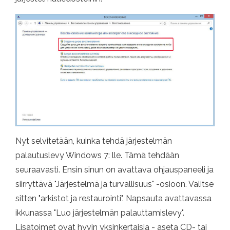
Nyt selvitetään, kuinka tehdä järjestelmän
palautuslevy Windows 7: lle. Tämä tehdään
seuraavasti. Ensin sinun on avattava ohjauspaneeli ja
siirryttävä "Järjestelmä ja turvallisuus" -osioon. Valitse
sitten "arkistot ja restaurointi". Napsauta avattavassa
ikkunassa "Luo järjestelmän palauttamislevy".
Lisätoimet ovat hyvin yksinkertaisia ​​- aseta CD- tai