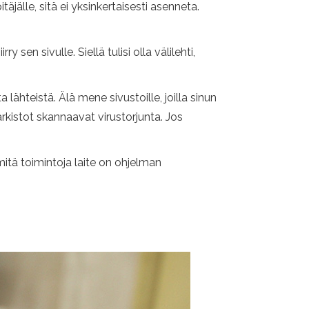
täjälle, sitä ei yksinkertaisesti asenneta.
y sen sivulle. Siellä tulisi olla välilehti,
lähteistä. Älä mene sivustoille, joilla sinun
rkistot skannaavat virustorjunta. Jos
 mitä toimintoja laite on ohjelman