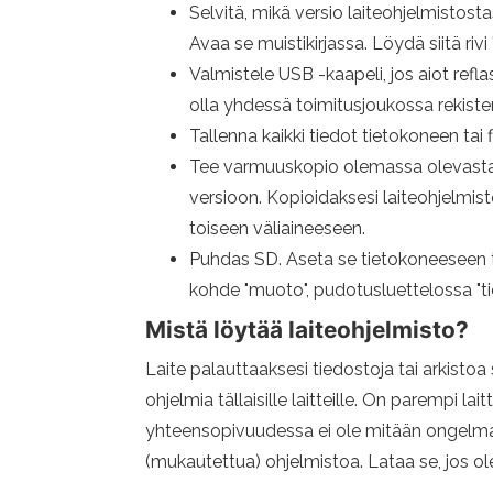
Selvitä, mikä versio laiteohjelmistost
Avaa se muistikirjassa. Löydä siitä riv
Valmistele USB -kaapeli, jos aiot reflas
olla yhdessä toimitusjoukossa rekister
Tallenna kaikki tiedot tietokoneen tai 
Tee varmuuskopio olemassa olevasta lai
versioon. Kopioidaksesi laiteohjelmiston
toiseen väliaineeseen.
Puhdas SD. Aseta se tietokoneeseen t
kohde "muoto", pudotusluettelossa "tied
Mistä löytää laiteohjelmisto?
Laite palauttaaksesi tiedostoja tai arkistoa
ohjelmia tällaisille laitteille. On parempi la
yhteensopivuudessa ei ole mitään ongelma
(mukautettua) ohjelmistoa. Lataa se, jos ole