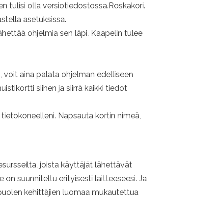
n tulisi olla versiotiedostossa.Roskakori.
astella asetuksissa.
 lähettää ohjelmia sen läpi. Kaapelin tulee
, voit aina palata ohjelman edelliseen
ikortti siihen ja siirrä kaikki tiedot
tietokoneelleni. Napsauta kortin nimeä,
sursseilta, joista käyttäjät lähettävät
e on suunniteltu erityisesti laitteeseesi. Ja
puolen kehittäjien luomaa mukautettua