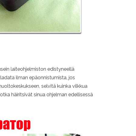
 usein laiteohjelmiston edistyneellä
isi ladata ilman epäonnistumista, jos
ä huoltokeskukseen, selvitä kuinka vilkkua
otka häiritsivät sinua ohjelman edellisessä