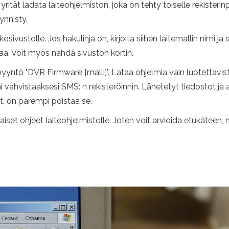
yrität ladata laiteohjelmiston, joka on tehty toiselle rekisterinpi
ynnisty.
ivustolle. Jos hakulinja on, kirjoita siihen laitemallin nimi ja siirr
osaa. Voit myös nähdä sivuston kortin.
yyntö "DVR Firmware [malli]". Lataa ohjelmia vain luotettavista 
vahvistaaksesi SMS: n rekisteröinnin. Lähetetyt tiedostot ja a
ot, on parempi poistaa se.
taiset ohjeet laiteohjelmistolle. Joten voit arvioida etukäteen,