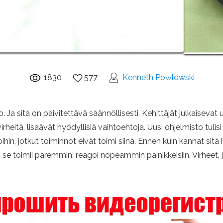
1830
577
Kenneth Powlowski
. Ja sitä on päivitettävä säännöllisesti. Kehittäjät julkaisevat
​​virheitä, lisäävät hyödyllisiä vaihtoehtoja. Uusi ohjelmisto tul
ihin, jotkut toiminnot eivät toimi siinä. Ennen kuin kannat sit
e toimii paremmin, reagoi nopeammin painikkeisiin. Virheet, j