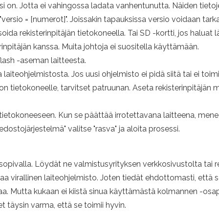
asi on. Jotta ei vahingossa ladata vanhentunutta. Näiden tietoje
i "versio = [numerot]". Joissakin tapauksissa versio voidaan tark
oida rekisterinpitäjän tietokoneella. Tai SD -kortti, jos haluat
inpitäjän kanssa. Muita johtoja ei suositella käyttämään.
flash -aseman laitteesta.
teohjelmistosta. Jos uusi ohjelmisto ei pidä siitä tai ei toimi
 tietokoneelle, tarvitset patruunan. Aseta rekisterinpitäjän muist
ietokoneeseen. Kun se päättää irrotettavana laitteena, mene 
ostojärjestelmä" valitse "rasva" ja aloita prosessi.
 sopivalla. Löydät ne valmistusyrityksen verkkosivustolta tai re
ittaa virallinen laiteohjelmisto. Joten tiedät ehdottomasti, että s
a. Mutta kukaan ei kiistä sinua käyttämästä kolmannen -osa
t täysin varma, että se toimii hyvin.