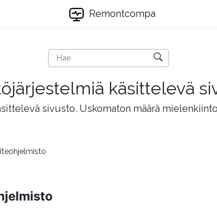
Remontcompa
töjärjestelmiä käsittelevä si
äsittelevä sivusto. Uskomaton määrä mielenkiintois
iteohjelmisto
hjelmisto