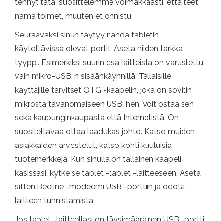
tehnyt tätä, suosittelemme voimakkaasti, että teet
nämä toimet, muuten et onnistu.
Seuraavaksi sinun täytyy nähdä tabletin
käytettävissä olevat portit: Aseta niiden tarkka
tyyppi. Esimerkiksi suurin osa laitteista on varustettu
vain mikro-USB: n sisäänkäynnillä. Tällaisille
käyttäjille tarvitset OTG -kaapelin, joka on sovitin
mikrosta tavanomaiseen USB: hen. Voit ostaa sen
sekä kaupunginkaupasta että Internetistä. On
suositeltavaa ottaa laadukas johto. Katso muiden
asiakkaiden arvostelut, katso kohti kuuluisia
tuotemerkkejä. Kun sinulla on tällainen kaapeli
käsissäsi, kytke se tablet -tablet -laitteeseen. Aseta
sitten Beeline -modeemi USB -porttiin ja odota
laitteen tunnistamista.
Jos tablet -laitteellasi on täysimääräinen USB -portti,