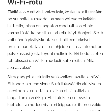
Wi-Fi-rotu
Täällä ei ole erityisiä vaikeuksia, koska laite itsessään
on suunniteltu muodostamaan yhteyden kaikkiin
laitteisiin, joissa on langaton moduuli. Jos et ole
varma tästä, katso sitten tabletin käyttöohjeet. Siellä
voit nähdä yksityiskohtaisesti laitteen tekniset
ominaisuudet. Tavallisten ohjeiden lisäksi Internet on
palvelussasi, josta löydät melkein kaikki tiedot. Joten
tabletissasi on Wi-Fi-moduuli, kuten reititin. Mitä
seuraavaksi?
Siirry gadget-asetuksiin vakiovalikon avulla, etsi Wi-
Fi-kohde ja mene sinne. Siirrä liukusäädin aktiiviseen
asentoon siten, että laite alkaa etsiä aktiivisia
langattomia verkkoja. Etsi tuloksena olevasta
luettelosta modeemisi nimi (riippuu reitittimen vakio-