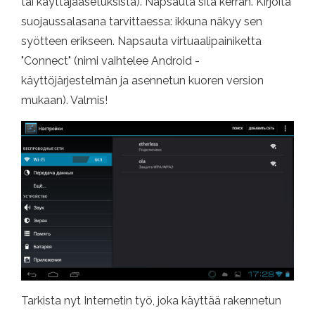
tai käyttäjäasetuksista). Napsauta sitä kerran. Kirjoita
suojaussalasana tarvittaessa: ikkuna näkyy sen
syötteen erikseen. Napsauta virtuaalipainiketta
"Connect" (nimi vaihtelee Android -
käyttöjärjestelmän ja asennetun kuoren version
mukaan). Valmis!
Tarkista nyt Internetin työ, joka käyttää rakennetun