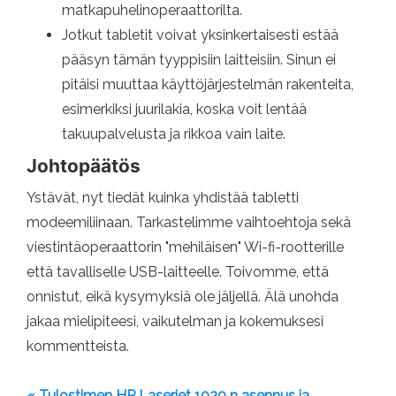
matkapuhelinoperaattorilta.
Jotkut tabletit voivat yksinkertaisesti estää
pääsyn tämän tyyppisiin laitteisiin. Sinun ei
pitäisi muuttaa käyttöjärjestelmän rakenteita,
esimerkiksi juurilakia, koska voit lentää
takuupalvelusta ja rikkoa vain laite.
Johtopäätös
Ystävät, nyt tiedät kuinka yhdistää tabletti
modeemiliinaan. Tarkastelimme vaihtoehtoja sekä
viestintäoperaattorin "mehiläisen" Wi-fi-rootterille
että tavalliselle USB-laitteelle. Toivomme, että
onnistut, eikä kysymyksiä ole jäljellä. Älä unohda
jakaa mielipiteesi, vaikutelman ja kokemuksesi
kommentteista.
« Tulostimen HP Laserjet 1020 n asennus ja