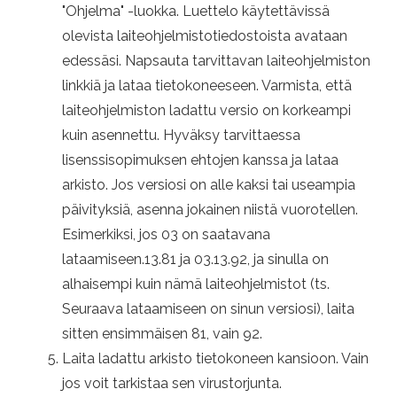
"Ohjelma" -luokka. Luettelo käytettävissä
olevista laiteohjelmistotiedostoista avataan
edessäsi. Napsauta tarvittavan laiteohjelmiston
linkkiä ja lataa tietokoneeseen. Varmista, että
laiteohjelmiston ladattu versio on korkeampi
kuin asennettu. Hyväksy tarvittaessa
lisenssisopimuksen ehtojen kanssa ja lataa
arkisto. Jos versiosi on alle kaksi tai useampia
päivityksiä, asenna jokainen niistä vuorotellen.
Esimerkiksi, jos 03 on saatavana
lataamiseen.13.81 ja 03.13.92, ja sinulla on
alhaisempi kuin nämä laiteohjelmistot (ts.
Seuraava lataamiseen on sinun versiosi), laita
sitten ensimmäisen 81, vain 92.
Laita ladattu arkisto tietokoneen kansioon. Vain
jos voit tarkistaa sen virustorjunta.