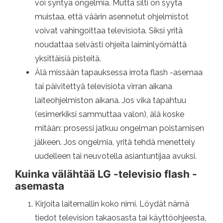
voi syntyä ongelmia. Mutta silti on syytä
muistaa, että väärin asennetut ohjelmistot
voivat vahingoittaa televisiota. Siksi yritä
noudattaa selvästi ohjeita laiminlyömättä
yksittäisiä pisteitä.
Älä missään tapauksessa irrota flash -asemaa
tai päivitettyä televisiota virran aikana
laiteohjelmiston aikana. Jos vika tapahtuu
(esimerkiksi sammuttaa valon), älä koske
mitään: prosessi jatkuu ongelman poistamisen
jälkeen. Jos ongelmia, yritä tehdä menettely
uudelleen tai neuvotella asiantuntijaa avuksi.
Kuinka välähtää LG -televisio flash -
asemasta
Kirjoita laitemallin koko nimi. Löydät nämä
tiedot television takaosasta tai käyttöohjeesta,