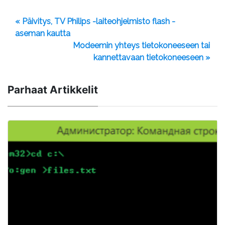
« Päivitys, TV Philips -laiteohjelmisto flash -
aseman kautta
Modeemin yhteys tietokoneeseen tai
kannettavaan tietokoneeseen »
Parhaat Artikkelit