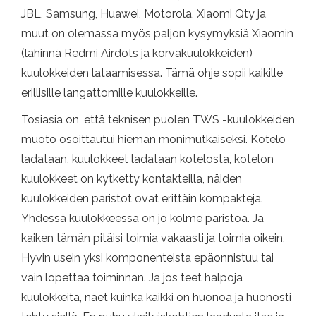
JBL, Samsung, Huawei, Motorola, Xiaomi Qty ja
muut on olemassa myös paljon kysymyksiä Xiaomin
(lähinnä Redmi Airdots ja korvakuulokkeiden)
kuulokkeiden lataamisessa. Tämä ohje sopii kaikille
erillisille langattomille kuulokkeille.
Tosiasia on, että teknisen puolen TWS -kuulokkeiden
muoto osoittautui hieman monimutkaiseksi. Kotelo
ladataan, kuulokkeet ladataan kotelosta, kotelon
kuulokkeet on kytketty kontakteilla, näiden
kuulokkeiden paristot ovat erittäin kompakteja.
Yhdessä kuulokkeessa on jo kolme paristoa. Ja
kaiken tämän pitäisi toimia vakaasti ja toimia oikein.
Hyvin usein yksi komponenteista epäonnistuu tai
vain lopettaa toiminnan. Ja jos teet halpoja
kuulokkeita, näet kuinka kaikki on huonoa ja huonosti