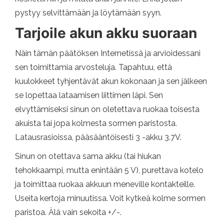
pystyy selvittämään ja löytämään syyn.
Tarjoile akun akku suoraan
Näin tämän päätöksen Internetissä ja arvioidessani
sen toimittamia arvosteluja. Tapahtuu, että
kuulokkeet tyhjentävät akun kokonaan ja sen jälkeen
se lopettaa lataamisen liittimen läpi. Sen
elvyttämiseksi sinun on oletettava ruokaa toisesta
akuista tai jopa kolmesta sormen paristosta.
Latausrasioissa, pääsääntöisesti 3 -akku 3.7V.
Sinun on otettava sama akku (tai hiukan
tehokkaampi, mutta enintään 5 V), purettava kotelo
ja toimittaa ruokaa akkuun meneville kontakteille.
Useita kertoja minuutissa. Voit kytkeä kolme sormen
paristoa. Älä vain sekoita +/-.