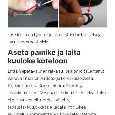
Jos sinulla on työntekijöitä, ei -standardi ratkaisuja -
jaa ne kommentteihin!
Aseta painike ja laita
kuuloke koteloon
Erittäin epätavallinen ratkaisu, joka on jo tallentanut
valtavan määrän Airdots- ja korvakuulokkeita.
Kirjoitin hänestä Xiaomi Redmi Airdots ja
korvakuulokkeet: Vasen/oikea kuulokkeet eivät toimi,
ei ole synkronoitu, ei ole kytketty,
tapausta/kuulokkeita ei ladata. Voit lukea
arvosteluja kommentteihin. Ehkä tätä päätöstä