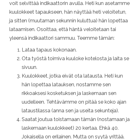
voit selvittää indikaattorin avulla. Heti kun asetamme
kuulokkeet tapaukseen, hän näyttää heti veloitetun,
ja sitten (muutaman sekunnin kuluttua) hän lopettaa
lataamisen. Osoittaa, että häntä veloitetaan tai
yleensä indikaattori sammuu. Teemme tämän:
Lataa tapaus kokonaan.
Ota työstä toimiva kuuloke kotelosta ja laita se
sivuun.
Kuulokkeet, jotka eivät ota latausta. Heti kun
hän lopettaa latauksen, nostamme sen
rikkoaksesi kosketuksen ja laskemaan sen
uudelleen. Tehtävämme on pitää se koko ajan
lataustilassa (anna sen ja useita sekunteja).
Saatat joutua toistamaan tämän (nostamaan ja
laskemaan kuulokkeet) 20 kertaa. Ehkä 40.
Jokaisella on erilainen. Mutta on syytä yrittää.