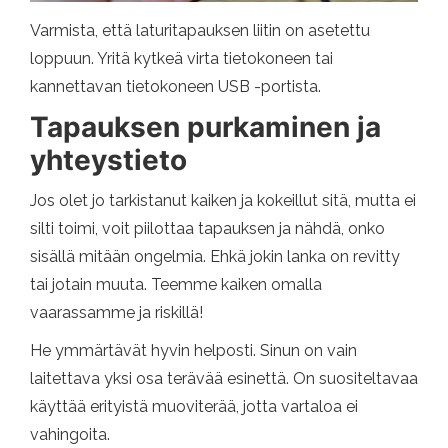
Varmista, että laturitapauksen liitin on asetettu
loppuun. Yritä kytkeä virta tietokoneen tai
kannettavan tietokoneen USB -portista.
Tapauksen purkaminen ja
yhteystieto
Jos olet jo tarkistanut kaiken ja kokeillut sitä, mutta ei
silti toimi, voit piilottaa tapauksen ja nähdä, onko
sisällä mitään ongelmia. Ehkä jokin lanka on revitty
tai jotain muuta. Teemme kaiken omalla
vaarassamme ja riskillä!
He ymmärtävät hyvin helposti. Sinun on vain
laitettava yksi osa terävää esinettä. On suositeltavaa
käyttää erityistä muoviterää, jotta vartaloa ei
vahingoita.