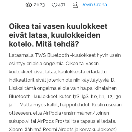
2623
471
Devin Crona
Oikea tai vasen kuulokkeet
eivät lataa, kuulokkeiden
kotelo. Mitä tehdä?
Lataamalla TWS Bluetooth -kuulokkeet hyvin usein
esiintyy erilaisia ​​ongelmia. Oikea tai vasen
kuulokkeet eivät lataa, kuulokkeista ei ladattu,
indikaattorit eivät jotenkin ole niin käyttäytyviä. D.
Lisäksi tämä ongelma ei ole vain halpa, kiinalainen
Bluetooth -kuulokkeet, kuten I7S, I9S, I10, I11, I12, I30
ja T., Mutta myös kalliit, huipputehdot. Kuulin useaan
otteeseen, että AirPodia (ensimmäinen/toinen
sukupolvi tai AirPods Pro) tai itse tapaus ei ladata.
Xiaomi (lähinnä Redmi Airdots ja korvakuulokkeet),