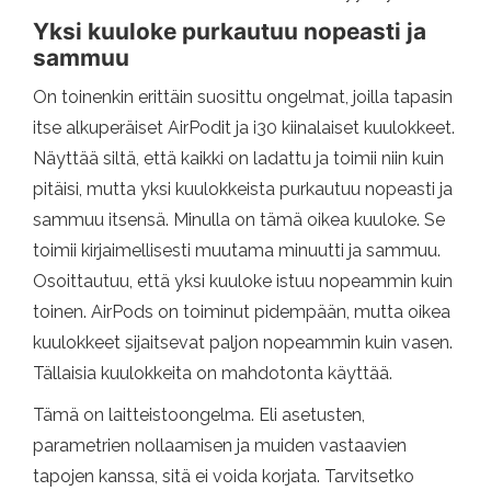
Yksi kuuloke purkautuu nopeasti ja
sammuu
On toinenkin erittäin suosittu ongelmat, joilla tapasin
itse alkuperäiset AirPodit ja i30 kiinalaiset kuulokkeet.
Näyttää siltä, ​​että kaikki on ladattu ja toimii niin kuin
pitäisi, mutta yksi kuulokkeista purkautuu nopeasti ja
sammuu itsensä. Minulla on tämä oikea kuuloke. Se
toimii kirjaimellisesti muutama minuutti ja sammuu.
Osoittautuu, että yksi kuuloke istuu nopeammin kuin
toinen. AirPods on toiminut pidempään, mutta oikea
kuulokkeet sijaitsevat paljon nopeammin kuin vasen.
Tällaisia ​​kuulokkeita on mahdotonta käyttää.
Tämä on laitteistoongelma. Eli asetusten,
parametrien nollaamisen ja muiden vastaavien
tapojen kanssa, sitä ei voida korjata. Tarvitsetko