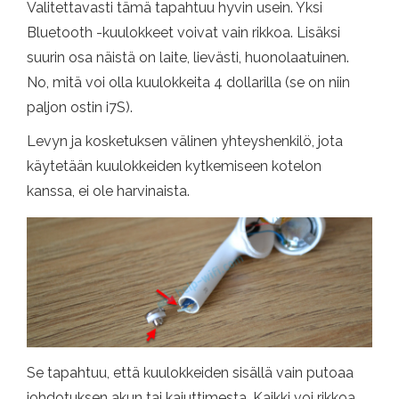
Valitettavasti tämä tapahtuu hyvin usein. Yksi
Bluetooth -kuulokkeet voivat vain rikkoa. Lisäksi
suurin osa näistä on laite, lievästi, huonolaatuinen.
No, mitä voi olla kuulokkeita 4 dollarilla (se on niin
paljon ostin i7S).
Levyn ja kosketuksen välinen yhteyshenkilö, jota
käytetään kuulokkeiden kytkemiseen kotelon
kanssa, ei ole harvinaista.
Se tapahtuu, että kuulokkeiden sisällä vain putoaa
johdotuksen akun tai kaiuttimesta. Kaikki voi rikkoa.