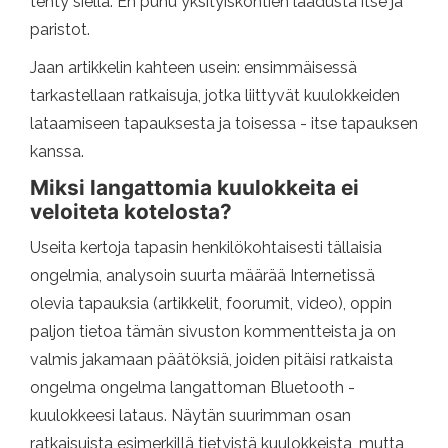
tehty siellä. En puhu yksityiskohtien laadusta itse ja
paristot.
Jaan artikkelin kahteen usein: ensimmäisessä
tarkastellaan ratkaisuja, jotka liittyvät kuulokkeiden
lataamiseen tapauksesta ja toisessa - itse tapauksen
kanssa.
Miksi langattomia kuulokkeita ei
veloiteta kotelosta?
Useita kertoja tapasin henkilökohtaisesti tällaisia ​​
ongelmia, analysoin suurta määrää Internetissä
olevia tapauksia (artikkelit, foorumit, video), oppin
paljon tietoa tämän sivuston kommentteista ja on
valmis jakamaan päätöksiä, joiden pitäisi ratkaista
ongelma ongelma langattoman Bluetooth -
kuulokkeesi lataus. Näytän suurimman osan
ratkaisuista esimerkillä tietyistä kuulokkeista, mutta