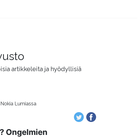
vusto
ia artikkeleita ja hyödyllisiä
n Nokia Lumiassa
1)? Ongelmien