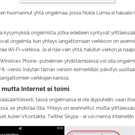
n huomannut yhtä ongelmaa, jossa Nokia Lumia ei haluaisi m
a ​​kysymyksiä ongelmista, jotka edelleen syntyvät yrittäessä
ovat ongelmia, kun yhteys langattomaan verkkoon on asennet
näe Wi-Fi-verkkoa. Ja ei näe vain yhtä, halutun verkon ja naa
si Windows Phone -puhelimen yhdistämisessä voi olla ongelmia
 8 -versio (näytän tämän version esimerkillä), päivitys uusit
 langattomien verkkojen kanssa.
utta Internet ei toimi
ääsääntöisesti, tässä ongelmassa ei ole älypuhelin, vaan itse 
lissa, se yhdistää (tila: Yhteys on asennettu), mutta yrittäessä
set, kuten VKontakte, Twitter, Skype - ei voi mennä Internetiin.