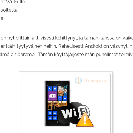
 Wi-Fi: lle
osoitetta
oa
nyt erittäin aktiivisesti kehittynyt, ja tämän kanssa on vaik
ttäin tyytyväinen heihin. Rehellisesti, Android on väsynyt, ha
estelmä on parempi. Tämän käyttöjärjestelmän puhelimet toimiv