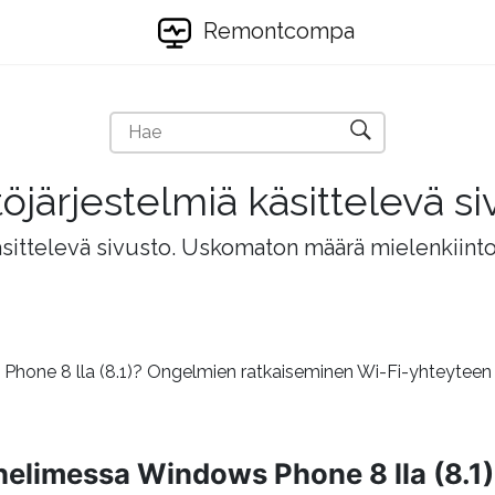
Remontcompa
töjärjestelmiä käsittelevä si
äsittelevä sivusto. Uskomaton määrä mielenkiintois
s Phone 8 lla (8.1)? Ongelmien ratkaiseminen Wi-Fi-yhteytee
puhelimessa Windows Phone 8 lla (8.