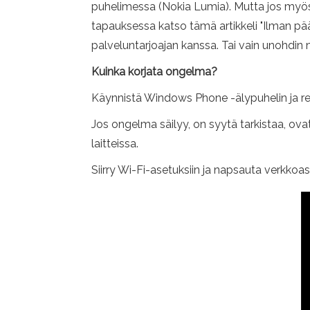
puhelimessa (Nokia Lumia). Mutta jos myös m
tapauksessa katso tämä artikkeli "Ilman p
palveluntarjoajan kanssa. Tai vain unohdin 
Kuinka korjata ongelma?
Käynnistä Windows Phone -älypuhelin ja reit
Jos ongelma säilyy, on syytä tarkistaa, o
laitteissa.
Siirry Wi-Fi-asetuksiin ja napsauta verkkoasi.