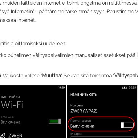
uiden laitteiden Internet ei toimi, ongelma on reitittimessä.
ääsyä Internetiin" - päätämme tärkeimmän syyn. Perustimme W
maksaa Internet.
itin aloittamiseksi uudelleen.
vatko puhelimen välityspalvelimien manuaaliset asetukset pää
 Valikosta valitse "
Muuttaa
". Seuraa sitä toimintoa "
Välityspal