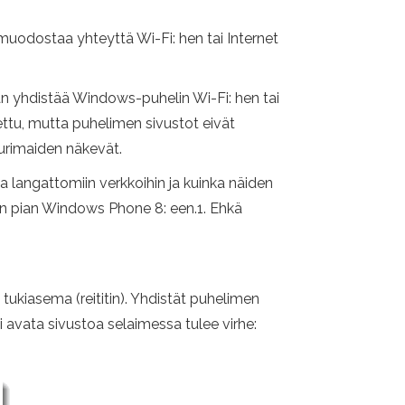
uodostaa yhteyttä Wi-Fi: hen tai Internet
än yhdistää Windows-puhelin Wi-Fi: hen tai
tu, mutta puhelimen sivustot eivät
purimaiden näkevät.
 langattomiin verkkoihin ja kuinka näiden
aan pian Windows Phone 8: een.1. Ehkä
tukiasema (reititin). Yhdistät puhelimen
si avata sivustoa selaimessa tulee virhe: