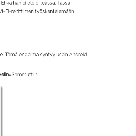
 Ehkä hän ei ole oikeassa. Tässä
i-Fi-reitittimen työskentelemään
lle. Tämä ongelma syntyy usein Android -
velin
»Sammuttiin.