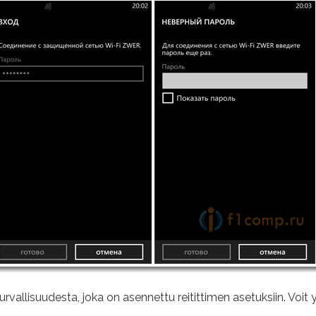
turvallisuudesta, joka on asennettu reitittimen asetuksiin. Voit