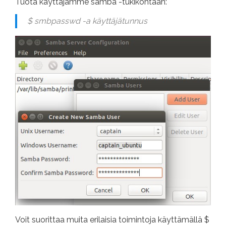
Tuota käyttäjämme samba -tukikohtaan:
$ smbpasswd -a käyttäjätunnus
Voit suorittaa muita erilaisia ​​toimintoja käyttämällä $