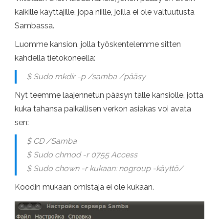
kaikille käyttäjille, jopa niille, joilla ei ole valtuutusta
Sambassa.
Luomme kansion, jolla työskentelemme sitten
kahdella tietokoneella:
$ Sudo mkdir -p /samba /pääsy
Nyt teemme laajennetun pääsyn tälle kansiolle, jotta
kuka tahansa paikallisen verkon asiakas voi avata
sen:
$ CD /Samba
$ Sudo chmod -r 0755 Access
$ Sudo chown -r kukaan: nogroup -käyttö/
Koodin mukaan omistaja ei ole kukaan.