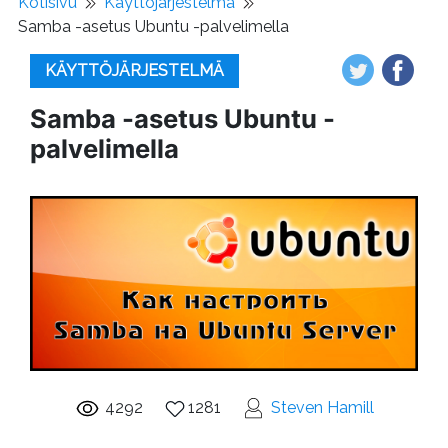
Kotisivu
Käyttöjärjestelmä
Samba -asetus Ubuntu -palvelimella
KÄYTTÖJÄRJESTELMÄ
Samba -asetus Ubuntu -
palvelimella
4292
1281
Steven Hamill