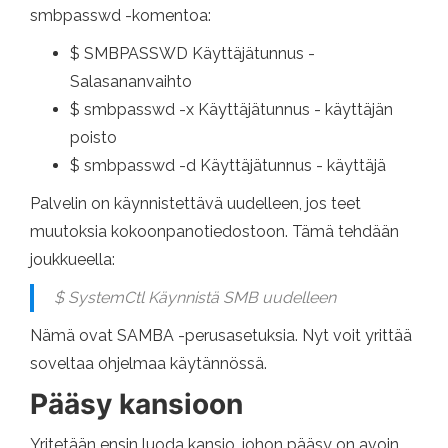
smbpasswd -komentoa:
$ SMBPASSWD Käyttäjätunnus -
Salasananvaihto
$ smbpasswd -x Käyttäjätunnus - käyttäjän
poisto
$ smbpasswd -d Käyttäjätunnus - käyttäjä
Palvelin on käynnistettävä uudelleen, jos teet
muutoksia kokoonpanotiedostoon. Tämä tehdään
joukkueella:
$ SystemCtl Käynnistä SMB uudelleen
Nämä ovat SAMBA -perusasetuksia. Nyt voit yrittää
soveltaa ohjelmaa käytännössä.
Pääsy kansioon
Yritetään ensin luoda kansio, johon pääsy on avoin