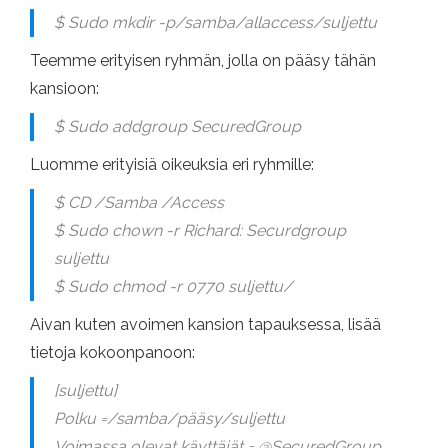
$ Sudo mkdir -p/samba/allaccess/suljettu
Teemme erityisen ryhmän, jolla on pääsy tähän
kansioon:
$ Sudo addgroup SecuredGroup
Luomme erityisiä oikeuksia eri ryhmille:
$ CD /Samba /Access
$ Sudo chown -r Richard: Securdgroup
suljettu
$ Sudo chmod -r 0770 suljettu/
Aivan kuten avoimen kansion tapauksessa, lisää
tietoja kokoonpanoon:
[suljettu]
Polku =/samba/pääsy/suljettu
Voimassa olevat käyttäjät = @SecuredGroup