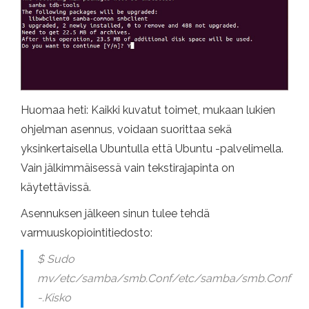
Huomaa heti: Kaikki kuvatut toimet, mukaan lukien
ohjelman asennus, voidaan suorittaa sekä
yksinkertaisella Ubuntulla että Ubuntu -palvelimella.
Vain jälkimmäisessä vain tekstirajapinta on
käytettävissä.
Asennuksen jälkeen sinun tulee tehdä
varmuuskopiointitiedosto:
$ Sudo
mv/etc/samba/smb.Conf/etc/samba/smb.Conf
-.Kisko