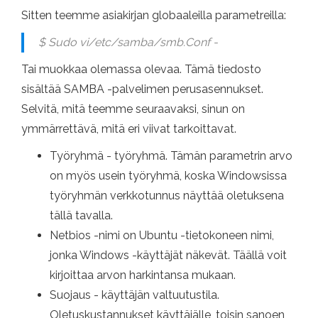
Sitten teemme asiakirjan globaaleilla parametreilla:
$ Sudo vi/etc/samba/smb.Conf -
Tai muokkaa olemassa olevaa. Tämä tiedosto
sisältää SAMBA -palvelimen perusasennukset.
Selvitä, mitä teemme seuraavaksi, sinun on
ymmärrettävä, mitä eri viivat tarkoittavat.
Työryhmä - työryhmä. Tämän parametrin arvo
on myös usein työryhmä, koska Windowsissa
työryhmän verkkotunnus näyttää oletuksena
tällä tavalla.
Netbios -nimi on Ubuntu -tietokoneen nimi,
jonka Windows -käyttäjät näkevät. Täällä voit
kirjoittaa arvon harkintansa mukaan.
Suojaus - käyttäjän valtuutustila.
Oletuskustannukset käyttäjälle, toisin sanoen