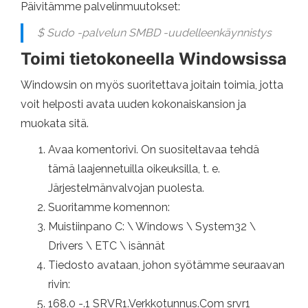
Päivitämme palvelinmuutokset:
$ Sudo -palvelun SMBD -uudelleenkäynnistys
Toimi tietokoneella Windowsissa
Windowsin on myös suoritettava joitain toimia, jotta
voit helposti avata uuden kokonaiskansion ja
muokata sitä.
Avaa komentorivi. On suositeltavaa tehdä
tämä laajennetuilla oikeuksilla, t. e.
Järjestelmänvalvojan puolesta.
Suoritamme komennon:
Muistiinpano C: \ Windows \ System32 \
Drivers \ ETC \ isännät
Tiedosto avataan, johon syötämme seuraavan
rivin:
168.0 -.1 SRVR1.Verkkotunnus.Com srvr1