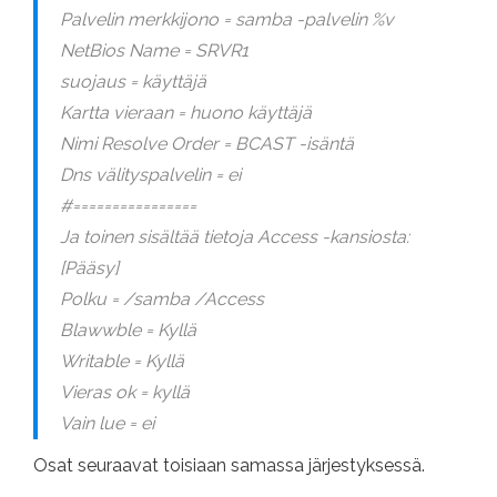
Palvelin merkkijono = samba -palvelin %v
NetBios Name = SRVR1
suojaus = käyttäjä
Kartta vieraan = huono käyttäjä
Nimi Resolve Order = BCAST -isäntä
Dns välityspalvelin = ei
#================
Ja toinen sisältää tietoja Access -kansiosta:
[Pääsy]
Polku = /samba /Access
Blawwble = Kyllä
Writable = Kyllä
Vieras ok = kyllä
Vain lue = ei
Osat seuraavat toisiaan samassa järjestyksessä.