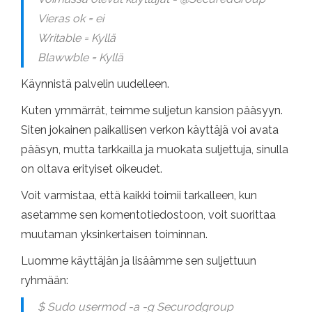
Vieras ok = ei
Writable = Kyllä
Blawwble = Kyllä
Käynnistä palvelin uudelleen.
Kuten ymmärrät, teimme suljetun kansion pääsyyn.
Siten jokainen paikallisen verkon käyttäjä voi avata
pääsyn, mutta tarkkailla ja muokata suljettuja, sinulla
on oltava erityiset oikeudet.
Voit varmistaa, että kaikki toimii tarkalleen, kun
asetamme sen komentotiedostoon, voit suorittaa
muutaman yksinkertaisen toiminnan.
Luomme käyttäjän ja lisäämme sen suljettuun
ryhmään:
$ Sudo usermod -a -g Securodgroup