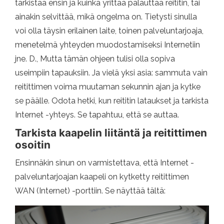
tarkistaa ensin ja kuinka yrittää palauttaa reititin, tai
ainakin selvittää, mikä ongelma on. Tietysti sinulla
voi olla täysin erilainen laite, toinen palveluntarjoaja,
menetelmä yhteyden muodostamiseksi Internetiin
jne. D., Mutta tämän ohjeen tulisi olla sopiva
useimpiin tapauksiin. Ja vielä yksi asia: sammuta vain
reitittimen voima muutaman sekunnin ajan ja kytke
se päälle. Odota hetki, kun reititin lataukset ja tarkista
Internet -yhteys. Se tapahtuu, että se auttaa.
Tarkista kaapelin liitäntä ja reitittimen
osoitin
Ensinnäkin sinun on varmistettava, että Internet -
palveluntarjoajan kaapeli on kytketty reitittimen
WAN (Internet) -porttiin. Se näyttää tältä: