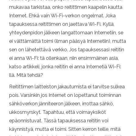
mukavaa tarkistaa, onko reitittimen kaapelin kautta
Internet. Ehkä vain Wi-Fi-verkon ongelmat. Joka
tapauksessa reitittimen on jaettava Wi-Fi. Kyllä,
yhteydenpidon jälkeen langattomaan Internetiin, se
ei välttämättä toimi (ilman pääsyä Internetiin), mutta
sen on lähetettävä verkko. Jos tapauksessasi reititin
ei anna Wi-Fi: tä ollenkaan, niin ensimmäinen asia,
katso artikkeli, jonka reititin ei anna Internetiä Wi-Fi:
llä. Mitä tehdä?
Reitittimen laitteiston jakautumista ei tarvitse sulkea
pois. Varsinkin jos Internet on lopettanut toiminnan
sähköverkon jänniteeron jälkeen, irrottaa sähkö,
ukkosmyrskyt. Tapahtuu, että voimayksiköt
epäonnistuvat. Tässä tapauksessa reititin voi
käynnistyä, mutta ei toimi. Sitten kerron teille, mitä