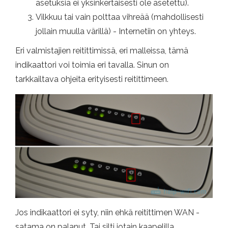
asetuksia ei yksinkertaisesti ole asetettu).
Vilkkuu tai vain polttaa vihreää (mahdollisesti
jollain muulla värillä) - Internetiin on yhteys.
Eri valmistajien reitittimissä, eri malleissa, tämä
indikaattori voi toimia eri tavalla. Sinun on
tarkkailtava ohjeita erityisesti reitittimeen.
Jos indikaattori ei syty, niin ehkä reitittimen WAN -
satama on palanut. Tai silti jotain kaapelilla.