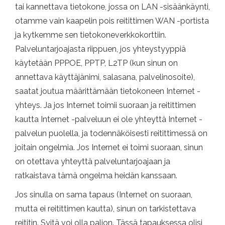
tai kannettava tietokone, jossa on LAN -sisäänkäynti,
otamme vain kaapelin pois reitittimen WAN -portista
ja kytkemme sen tietokoneverkkokorttiin.
Palveluntarjoajasta riippuen, jos yhteystyyppiä
käytetään PPPOE, PPTP, L2TP (kun sinun on
annettava käyttäjänimi, salasana, palvelinosoite),
saatat joutua määrittämään tietokoneen Internet -
yhteys. Ja jos Internet toimii suoraan ja reitittimen
kautta Internet -palveluun ei ole yhteyttä Internet -
palvelun puolella, ja todennäköisesti reitittimessä on
joitain ongelmia. Jos Internet ei toimi suoraan, sinun
on otettava yhteyttä palveluntarjoajaan ja
ratkaistava tämä ongelma heidän kanssaan.
Jos sinulla on sama tapaus (Internet on suoraan,
mutta ei reitittimen kautta), sinun on tarkistettava
reititin. Syitä voi olla paljon. Tässä tapauksessa olisi