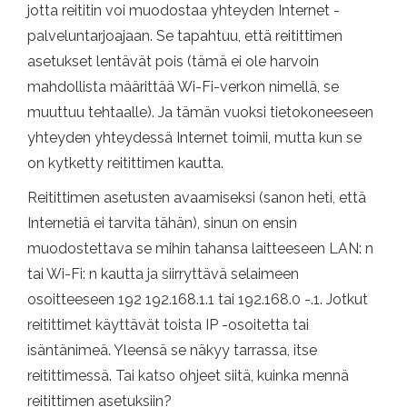
jotta reititin voi muodostaa yhteyden Internet -
palveluntarjoajaan. Se tapahtuu, että reitittimen
asetukset lentävät pois (tämä ei ole harvoin
mahdollista määrittää Wi-Fi-verkon nimellä, se
muuttuu tehtaalle). Ja tämän vuoksi tietokoneeseen
yhteyden yhteydessä Internet toimii, mutta kun se
on kytketty reitittimen kautta.
Reitittimen asetusten avaamiseksi (sanon heti, että
Internetiä ei tarvita tähän), sinun on ensin
muodostettava se mihin tahansa laitteeseen LAN: n
tai Wi-Fi: n kautta ja siirryttävä selaimeen
osoitteeseen 192 192.168.1.1 tai 192.168.0 -.1. Jotkut
reitittimet käyttävät toista IP -osoitetta tai
isäntänimeä. Yleensä se näkyy tarrassa, itse
reitittimessä. Tai katso ohjeet siitä, kuinka mennä
reitittimen asetuksiin?