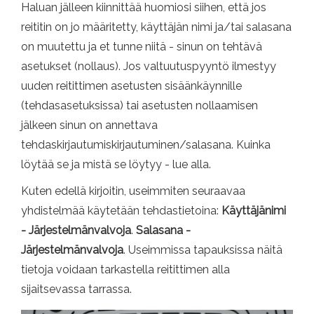
Haluan jälleen kiinnittää huomiosi siihen, että jos
reititin on jo määritetty, käyttäjän nimi ja/tai salasana
on muutettu ja et tunne niitä - sinun on tehtävä
asetukset (nollaus). Jos valtuutuspyyntö ilmestyy
uuden reitittimen asetusten sisäänkäynnille
(tehdasasetuksissa) tai asetusten nollaamisen
jälkeen sinun on annettava
tehdaskirjautumiskirjautuminen/salasana. Kuinka
löytää se ja mistä se löytyy - lue alla.
Kuten edellä kirjoitin, useimmiten seuraavaa
yhdistelmää käytetään tehdastietoina:
Käyttäjänimi
- Järjestelmänvalvoja
.
Salasana -
Järjestelmänvalvoja
. Useimmissa tapauksissa näitä
tietoja voidaan tarkastella reitittimen alla
sijaitsevassa tarrassa.