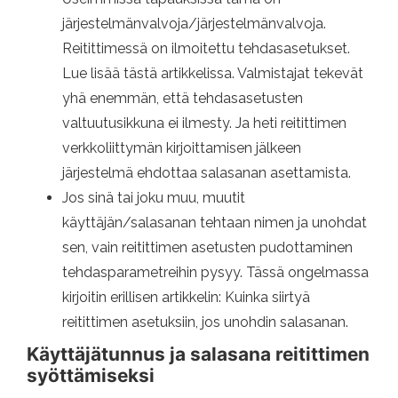
järjestelmänvalvoja/järjestelmänvalvoja.
Reitittimessä on ilmoitettu tehdasasetukset.
Lue lisää tästä artikkelissa. Valmistajat tekevät
yhä enemmän, että tehdasasetusten
valtuutusikkuna ei ilmesty. Ja heti reitittimen
verkkoliittymän kirjoittamisen jälkeen
järjestelmä ehdottaa salasanan asettamista.
Jos sinä tai joku muu, muutit
käyttäjän/salasanan tehtaan nimen ja unohdat
sen, vain reitittimen asetusten pudottaminen
tehdasparametreihin pysyy. Tässä ongelmassa
kirjoitin erillisen artikkelin: Kuinka siirtyä
reitittimen asetuksiin, jos unohdin salasanan.
Käyttäjätunnus ja salasana reitittimen
syöttämiseksi