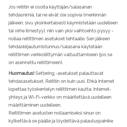
Jos reititin ei osoita käyttäjän/salasanan
tehdasnimiä, tai ne eivät ole sopivia (merkinnän
jälkeen, sivu yksinkertaisesti käynnistetään uudelleen
tai virhe ilmestyy), niin vain yksi vaihtoehto pysyy -
nollaa reitittimen asetukset tehtaalle. Sen jälkeen
tehdaskirjautumistunnus/salasana käytetään
reitittimen verkkoliittymän valtuuttamiseen (jos se
on asennettu reitittimeen).
Huomautus!
Settering -asetukset palauttavat
tehdasasetukset. Reititin on kuin uusi. Ehkä Internet
lopettaa työskentelyn reitittimen kautta. Internet-
yhteys ja Wi-Fi-verkko on määritettävä uudelleen
määrittäminen uudelleen.
Reitittimen asetusten nollaamiseksi sinun on
kytkettävä se päälle ja löydettävä palautuspainike