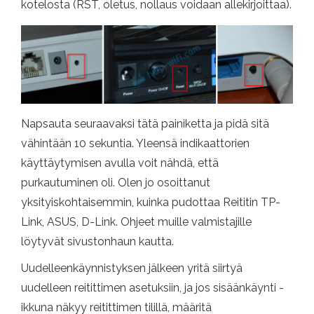
kotelosta (RST, oletus, nollaus voidaan allekirjoittaa).
Napsauta seuraavaksi tätä painiketta ja pidä sitä
vähintään 10 sekuntia. Yleensä indikaattorien
käyttäytymisen avulla voit nähdä, että
purkautuminen oli. Olen jo osoittanut
yksityiskohtaisemmin, kuinka pudottaa Reititin TP-
Link, ASUS, D-Link. Ohjeet muille valmistajille
löytyvät sivustonhaun kautta.
Uudelleenkäynnistyksen jälkeen yritä siirtyä
uudelleen reitittimen asetuksiin, ja jos sisäänkäynti -
ikkuna näkyy reitittimen tilillä, määritä