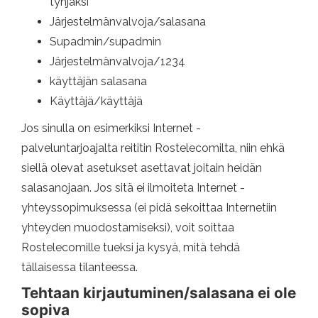
tyhjäksi
Järjestelmänvalvoja/salasana
Supadmin/supadmin
Järjestelmänvalvoja/1234
käyttäjän salasana
Käyttäjä/käyttäjä
Jos sinulla on esimerkiksi Internet -
palveluntarjoajalta reititin Rostelecomilta, niin ehkä
siellä olevat asetukset asettavat joitain heidän
salasanojaan. Jos sitä ei ilmoiteta Internet -
yhteyssopimuksessa (ei pidä sekoittaa Internetiin
yhteyden muodostamiseksi), voit soittaa
Rostelecomille tueksi ja kysyä, mitä tehdä
tällaisessa tilanteessa.
Tehtaan kirjautuminen/salasana ei ole
sopiva