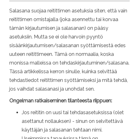
Salasana suojaa reitittimen asetuksia siten, että vain
reitittimen omistajalla (joka asennettu tai korvaa
tämän kirjautumisen ja salasanan) on pääsy
asetuksiin. Mutta se ei ole harvoin pyyntö
sisäänkirjautumisen/salasanan syöttämisestä edes
uuteen reitittimeen. Tämä on normaalia, koska
monissa malleissa on tehdaskirjautuminen/salasana.
Tässä artikkelissa kerron sinulle, kuinka selvittää
tehdastiedot reitittimen syöttämiseksi ja mitä tehdä,
jos vaihdat salasanasi ja unohdat sen.
Ongelman ratkaiseminen tilanteesta riippuen:
Jos reititin on uusi tai tehdasasetuksissa (olet
asettanut nollauksen) - sinun on selvitettävä
käyttäjän ja salasanan tehtaan nimi.
Useimmissa tapauksissa tämä on