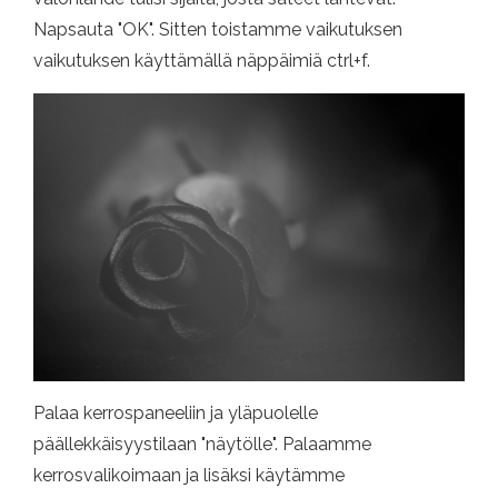
Napsauta "OK". Sitten toistamme vaikutuksen
vaikutuksen käyttämällä näppäimiä ctrl+f.
Palaa kerrospaneeliin ja yläpuolelle
päällekkäisyystilaan "näytölle". Palaamme
kerrosvalikoimaan ja lisäksi käytämme