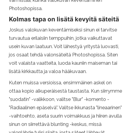
varmistaa, kuinka valokuvan keventäminen
Photoshopissa.
Kolmas tapa on lisätä kevyitä säteitä
Joskus valokuvan keventämiseksi sinun ei tarvitse
turvautua erilaisiin temppuihin, jotka vaikuttavat
usein kuvan laatuun. Voit lähestyä yritystä luovasti,
jos osaat tehdä valonsäteitä Photoshopissa. Siten
voit valaista vaatteita, luoda kauniin maiseman tai
lisätä kirkkautta ja valoa hääkuvaan.
Kuten muissa versioissa, ensimmäinen askel on
ottaa kopio alkuperäisestä taustasta. Kun siirrymme
"suodatin" -valikkoon, valitse "Blur" -komento -
"Radiaalinen epäselvä". Valitse ikkunasta "lineaarinen"
-vaihtoehto, aseta suurin voimakkuus ja hiiren avulla
sinun on siirrettävä blunting -keskus, missä
valonlähde tulisi sijaita, josta säteet lähtevät.