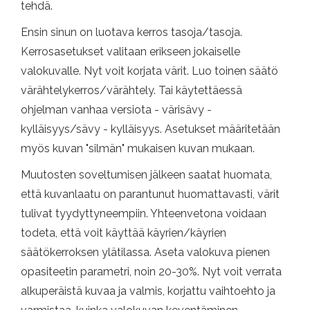
tehdä.
Ensin sinun on luotava kerros tasoja/tasoja.
Kerrosasetukset valitaan erikseen jokaiselle
valokuvalle. Nyt voit korjata värit. Luo toinen säätö
värähtelykerros/värähtely. Tai käytettäessä
ohjelman vanhaa versiota - värisävy -
kylläisyys/sävy - kylläisyys. Asetukset määritetään
myös kuvan "silmän" mukaisen kuvan mukaan.
Muutosten soveltumisen jälkeen saatat huomata,
että kuvanlaatu on parantunut huomattavasti, värit
tulivat tyydyttyneempiin. Yhteenvetona voidaan
todeta, että voit käyttää käyrien/käyrien
säätökerroksen ylätilassa. Aseta valokuva pienen
opasiteetin parametri, noin 20-30%. Nyt voit verrata
alkuperäistä kuvaa ja valmis, korjattu vaihtoehto ja