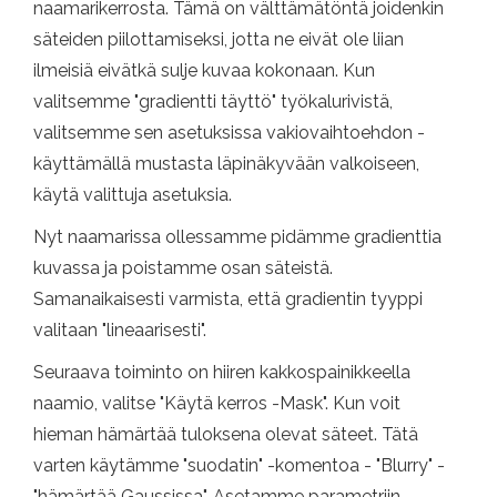
naamarikerrosta. Tämä on välttämätöntä joidenkin
säteiden piilottamiseksi, jotta ne eivät ole liian
ilmeisiä eivätkä sulje kuvaa kokonaan. Kun
valitsemme "gradientti täyttö" työkalurivistä,
valitsemme sen asetuksissa vakiovaihtoehdon -
käyttämällä mustasta läpinäkyvään valkoiseen,
käytä valittuja asetuksia.
Nyt naamarissa ollessamme pidämme gradienttia
kuvassa ja poistamme osan säteistä.
Samanaikaisesti varmista, että gradientin tyyppi
valitaan "lineaarisesti".
Seuraava toiminto on hiiren kakkospainikkeella
naamio, valitse "Käytä kerros -Mask". Kun voit
hieman hämärtää tuloksena olevat säteet. Tätä
varten käytämme "suodatin" -komentoa - "Blurry" -
"hämärtää Gaussissa". Asetamme parametriin