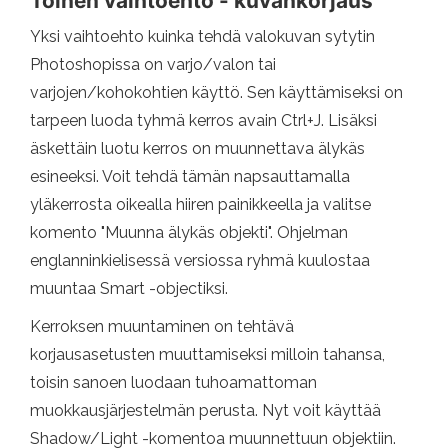
Toinen vaihtoehto - kuvankorjaus
Yksi vaihtoehto kuinka tehdä valokuvan sytytin
Photoshopissa on varjo/valon tai
varjojen/kohokohtien käyttö. Sen käyttämiseksi on
tarpeen luoda tyhmä kerros avain Ctrl+J. Lisäksi
äskettäin luotu kerros on muunnettava älykäs
esineeksi. Voit tehdä tämän napsauttamalla
yläkerrosta oikealla hiiren painikkeella ja valitse
komento "Muunna älykäs objekti". Ohjelman
englanninkielisessä versiossa ryhmä kuulostaa
muuntaa Smart -objectiksi.
Kerroksen muuntaminen on tehtävä
korjausasetusten muuttamiseksi milloin tahansa,
toisin sanoen luodaan tuhoamattoman
muokkausjärjestelmän perusta. Nyt voit käyttää
Shadow/Light -komentoa muunnettuun objektiin.