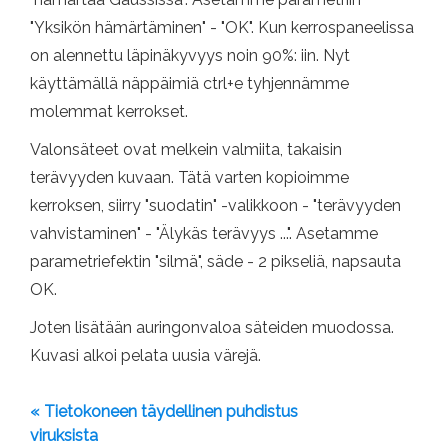
"Yksikön hämärtäminen" - "OK". Kun kerrospaneelissa
on alennettu läpinäkyvyys noin 90%: iin. Nyt
käyttämällä näppäimiä ctrl+e tyhjennämme
molemmat kerrokset.
Valonsäteet ovat melkein valmiita, takaisin
terävyyden kuvaan. Tätä varten kopioimme
kerroksen, siirry "suodatin" -valikkoon - "terävyyden
vahvistaminen" - "Älykäs terävyys ...". Asetamme
parametriefektin "silmä", säde - 2 pikseliä, napsauta
OK.
Joten lisätään auringonvaloa säteiden muodossa.
Kuvasi alkoi pelata uusia värejä.
« Tietokoneen täydellinen puhdistus
viruksista