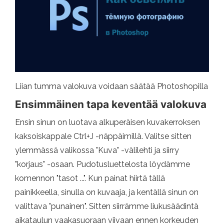
Liian tumma valokuva voidaan säätää Photoshopilla
Ensimmäinen tapa keventää valokuva
Ensin sinun on luotava alkuperäisen kuvakerroksen
kaksoiskappale Ctrl+J -näppäimillä. Valitse sitten
ylemmässä valikossa "Kuva" -välilehti ja siirry
"korjaus" -osaan. Pudotusluettelosta löydämme
komennon "tasot ...". Kun painat hiirtä tällä
painikkeella, sinulla on kuvaaja, ja kentällä sinun on
valittava "punainen". Sitten siirrämme liukusäädintä
aikataulun vaakasuoraan viivaan ennen korkeuden