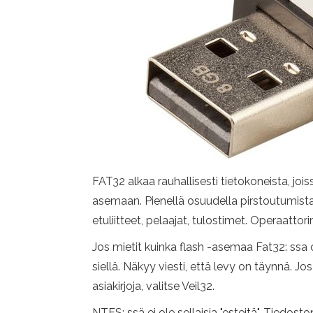
FAT32 alkaa rauhallisesti tietokoneista, joi
asemaan. Pienellä osuudella pirstoutumista 
etuliitteet, pelaajat, tulostimet. Operaattori
Jos mietit kuinka flash -asemaa Fat32: ssa on
siellä. Näkyy viesti, että levy on täynnä. Jo
asiakirjoja, valitse Veil32.
NTFS: ssä ei ole sellaisia ​​"esteitä". Tied