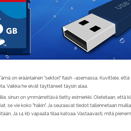
ämä on eräänlainen "sektori" flash -asemassa. Kuvittele, että n
teta. Vaikka he eivät täyttäneet täysin alaa.
lle, sinun on ymmärrettävä tietty esimerkki. Oletetaan, että klu
t, se vie koko "häkin". Ja seuraavat tiedot tallennetaan muilla al
ä mitään. Ja 14 kb vapaata tilaa katoaa. Vastaavasti, mitä piene