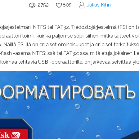
2752
805
Julius Kihn
ojärjestelmän: NTFS tai FAT32. Tiedostojärjestelmä (FS) on tap
aattori toimii, kuinka paljon se sopii siihen, mitkä laitteet voi
Näillä FS: llä on erilaiset ominaisuudet ja erilaiset tarkoitu
lash -asema NTFS: ssä tai FAT32: ssa, mitä etuja jokainen ti
valikoimaa tehtäviä USB -operaattorille, on järkevää selvittää y