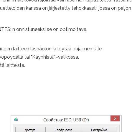
uetteloiden kanssa on järjestetty tehokkaasti, jossa on paljon 
NTFS: n onnistuneeksi se on optimoitava.
den laitteen läsnäolon ja löytää ohjaimen sille.
työpöydällä tai "Käynnistä" -valikossa.
ä laitteista.