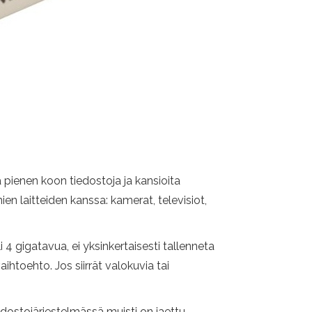
ä pienen koon tiedostoja ja kansioita
n laitteiden kanssa: kamerat, televisiot,
 4 gigatavua, ei yksinkertaisesti tallenneta
aihtoehto. Jos siirrät valokuvia tai
iedostojärjestelmässä muisti on jaettu