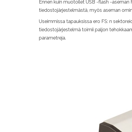
Ennen kuin muotoilet USB -flash -aseman FAT
tiedostojärjestelmästä, myös aseman omina
Useimmissa tapauksissa ero FS: n sektoreid
tiedostojärjestelmä toimii paljon tehokkaamm
parametreja.