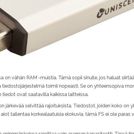
ssa on vähän RAM -muistia. Tämä sopii sinulle, jos haluat siirtä
tiedostojärjestelmä toimii nopeasti. Se on yhteensopiva monie
n tiedot ovat saatavilla kaikissa laitteissa.
 järkevää selvittää rajoituksista. Tiedostot, joiden koko on yli
s aiot tallentaa korkealaatuisia elokuvia, tämä FS ei ole paras v
oston enimmäiskokoa rajoittaa vain aseman kapasiteetti. Tässä t