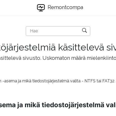
Remontcompa
töjärjestelmiä käsittelevä si
äsittelevä sivusto. Uskomaton määrä mielenkiintois
h -asema ja mikä tiedostojärjestelmä valita - NTFS tai FAT32
sema ja mikä tiedostojärjestelmä val