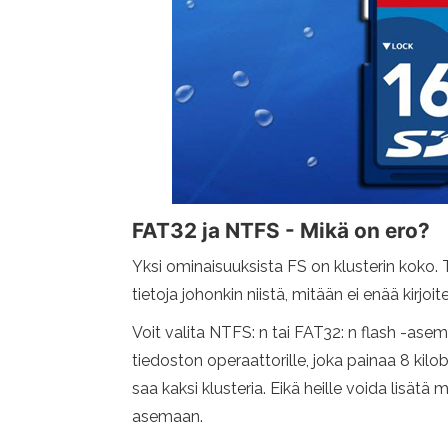
FAT32 ja NTFS - Mikä on ero?
Yksi ominaisuuksista FS on klusterin koko. T
tietoja johonkin niistä, mitään ei enää kirjoi
Voit valita NTFS: n tai FAT32: n flash -asemi
tiedoston operaattorille, joka painaa 8 kilobia
saa kaksi klusteria. Eikä heille voida lisät
asemaan.