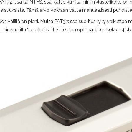
32: ssa tai NTFS: ssä, katso kuinka minimiklusterikoko on nii
isuuksista. Tämä arvo voidaan valita manuaalisesti puhdiste
en välillä on pieni. Mutta FAT32: ssa suorituskyky vaikuttaa 
in suurilla "soluilla". NTFS: lle alan optimaalinen koko - 4 kb.