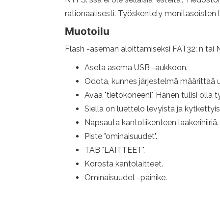
rationaalisesti. Työskentely monitasoisten l
Muotoilu
Flash -aseman aloittamiseksi FAT32: n tai 
Aseta asema USB -aukkoon.
Odota, kunnes järjestelmä määrittää uu
Avaa "tietokoneeni". Hänen tulisi olla 
Siellä on luettelo levyistä ja kytkettyist
Napsauta kantoliikenteen laakerihiiriä.
Piste "ominaisuudet".
TAB "LAITTEET".
Korosta kantolaitteet.
Ominaisuudet -painike.