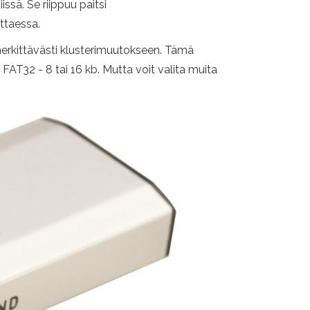
ssä. Se riippuu paitsi
ttaessa.
merkittävästi klusterimuutokseen. Tämä
 FAT32 - 8 tai 16 kb. Mutta voit valita muita