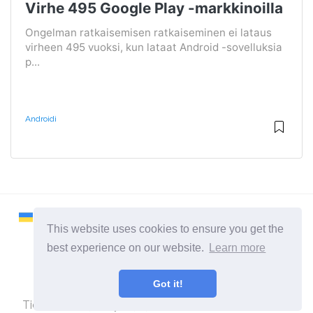
Virhe 495 Google Play -markkinoilla
Ongelman ratkaisemisen ratkaiseminen ei lataus
virheen 495 vuoksi, kun lataat Android -sovelluksia
p...
Androidi
This website uses cookies to ensure you get the
best experience on our website.
Learn more
2026 ©
Remontcompa
Got it!
Kaikki kategoriat
Tietokoneita ja käyttöjärjestelmiä käsittelevä sivusto