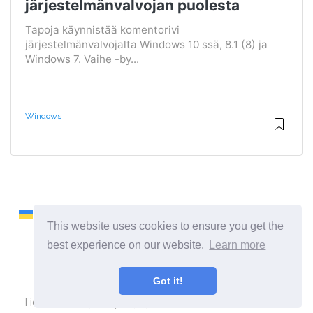
järjestelmänvalvojan puolesta
Tapoja käynnistää komentorivi
järjestelmänvalvojalta Windows 10 ssä, 8.1 (8) ja
Windows 7. Vaihe -by...
Windows
This website uses cookies to ensure you get the
best experience on our website.
Learn more
2026 ©
Remontcompa
Got it!
Kaikki kategoriat
Tietokoneita ja käyttöjärjestelmiä käsittelevä sivusto