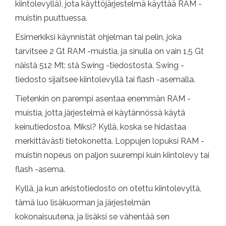
kiintolevyllä), jota käyttöjärjestelmä käyttää RAM -
muistin puuttuessa.
Esimerkiksi käynnistät ohjelman tai pelin, joka
tarvitsee 2 Gt RAM -muistia, ja sinulla on vain 1,5 Gt
näistä 512 Mt: stä Swing -tiedostosta. Swing -
tiedosto sijaitsee kiintolevyllä tai flash -asemalla.
Tietenkin on parempi asentaa enemmän RAM -
muistia, jotta järjestelmä ei käytännössä käytä
keinutiedostoa. Miksi? Kyllä, koska se hidastaa
merkittävästi tietokonetta. Loppujen lopuksi RAM -
muistin nopeus on paljon suurempi kuin kiintolevy tai
flash -asema.
Kyllä, ja kun arkistotiedosto on otettu kiintolevyltä,
tämä luo lisäkuorman ja järjestelmän
kokonaisuutena, ja lisäksi se vähentää sen