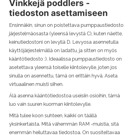
Vinkkejä poddlers -
tiedoston asettamiseen
Ensinnäkin, sinun on poistettava pumppaustiedosto
järjestelmäosasta (yleensä levystä C), kuten näette,
keinutiedostoni on levyllä D. Levyosa asennetulla
käyttöjärjestelmällä on ladattu, ja sitten on myös
kääntötiedosto :). Ideaalissa pumppaustiedosto on
asetettava yleensä toiselle kiintolevylle, joten jos
sinulla on asennettu, tämä on erittäin hyvä. Aseta
virtuaalinen muisti siihen.
Älä asenna kääntötiedostoa useisiin osioihin, tämä
luo vain suuren kuorman kiintolevylle.
Mitä tulee koon suhteen, kaikki on täällä
yksinkertaista. Mitä vähemmän RAM -muistia, sitä
enemmän heiluttavaa tiedostoa. On suositeltavaa