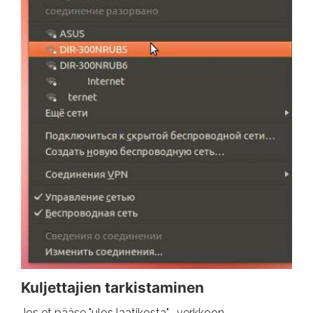
Kuljettajien tarkistaminen
Jos et pääse "ulos laatikosta" -verkkoon,