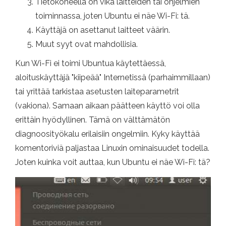
Tietokoneella on vika laitteiden tai ohjelmien
toiminnassa, joten Ubuntu ei näe Wi-Fi: tä.
Käyttäjä on asettanut laitteet väärin.
Muut syyt ovat mahdollisia.
Kun Wi-Fi ei toimi Ubuntua käytettäessä,
aloituskäyttäjä "kiipeää" Internetissä (parhaimmillaan)
tai yrittää tarkistaa asetusten laiteparametrit
(vakiona). Samaan aikaan päätteen käyttö voi olla
erittäin hyödyllinen. Tämä on välttämätön
diagnoosityökalu erilaisiin ongelmiin. Kyky käyttää
komentoriviä paljastaa Linuxin ominaisuudet todella.
Joten kuinka voit auttaa, kun Ubuntu ei näe Wi-Fi: tä?