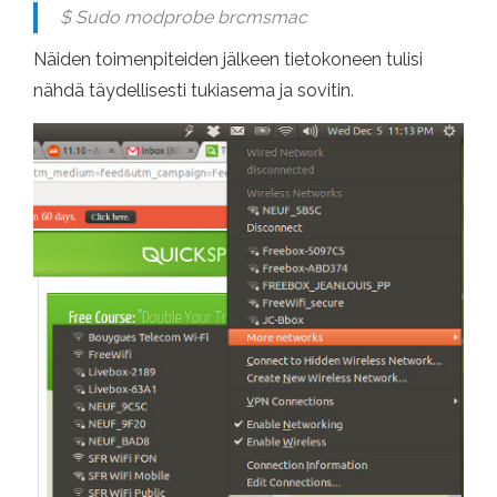
$ Sudo modprobe brcmsmac
Näiden toimenpiteiden jälkeen tietokoneen tulisi
nähdä täydellisesti tukiasema ja sovitin.