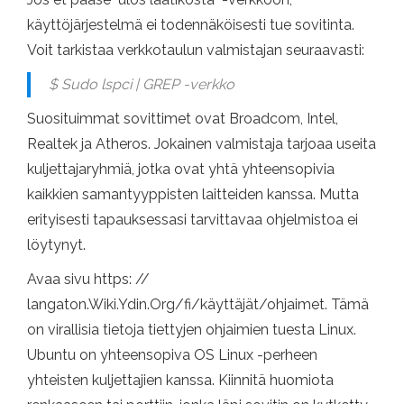
käyttöjärjestelmä ei todennäköisesti tue sovitinta.
Voit tarkistaa verkkotaulun valmistajan seuraavasti:
$ Sudo lspci | GREP -verkko
Suosituimmat sovittimet ovat Broadcom, Intel,
Realtek ja Atheros. Jokainen valmistaja tarjoaa useita
kuljettajaryhmiä, jotka ovat yhtä yhteensopivia
kaikkien samantyyppisten laitteiden kanssa. Mutta
erityisesti tapauksessasi tarvittavaa ohjelmistoa ei
löytynyt.
Avaa sivu https: //
langaton.Wiki.Ydin.Org/fi/käyttäjät/ohjaimet. Tämä
on virallisia tietoja tiettyjen ohjaimien tuesta Linux.
Ubuntu on yhteensopiva OS Linux -perheen
yhteisten kuljettajien kanssa. Kiinnitä huomiota