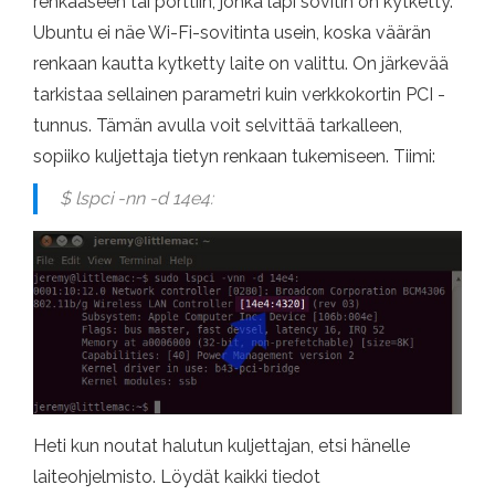
renkaaseen tai porttiin, jonka läpi sovitin on kytketty.
Ubuntu ei näe Wi-Fi-sovitinta usein, koska väärän
renkaan kautta kytketty laite on valittu. On järkevää
tarkistaa sellainen parametri kuin verkkokortin PCI -
tunnus. Tämän avulla voit selvittää tarkalleen,
sopiiko kuljettaja tietyn renkaan tukemiseen. Tiimi:
$ lspci -nn -d 14e4:
Heti kun noutat halutun kuljettajan, etsi hänelle
laiteohjelmisto. Löydät kaikki tiedot