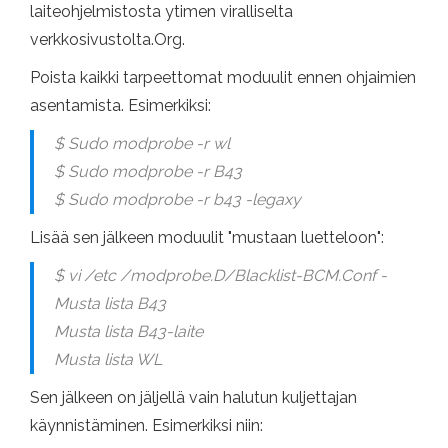
laiteohjelmistosta ytimen viralliselta
verkkosivustolta.Org.
Poista kaikki tarpeettomat moduulit ennen ohjaimien
asentamista. Esimerkiksi:
$ Sudo modprobe -r wl
$ Sudo modprobe -r B43
$ Sudo modprobe -r b43 -legaxy
Lisää sen jälkeen moduulit "mustaan ​​luetteloon":
$ vi /etc /modprobe.D/Blacklist-BCM.Conf -
Musta lista B43
Musta lista B43-laite
Musta lista WL
Sen jälkeen on jäljellä vain halutun kuljettajan
käynnistäminen. Esimerkiksi niin: