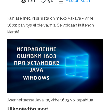
1011
194
Preston Koch
Kun asennet. Yksi niistä on melko vakava - virhe
1603: päivitys ei ole valmis. Se voidaan kuitenkin
kiertää.
Asennettaessa Java: ta, virhe 1603 voi tapahtua
Ulkonäytön syyt