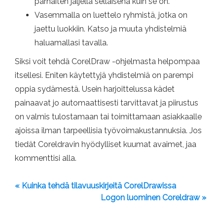
parhaiten jäljellä sellaisena kuin se on.
Vasemmalla on luettelo ryhmistä, jotka on
jaettu luokkiin. Katso ja muuta yhdistelmiä
haluamallasi tavalla.
Siksi voit tehdä CorelDraw -ohjelmasta helpompaa
itsellesi. Eniten käytettyjä yhdistelmiä on parempi
oppia sydämestä. Usein harjoittelussa kädet
painaavat jo automaattisesti tarvittavat ja piirustus
on valmis tulostamaan tai toimittamaan asiakkaalle
ajoissa ilman tarpeellisia työvoimakustannuksia. Jos
tiedät Coreldravin hyödylliset kuumat avaimet, jaa
kommenttisi alla.
« Kuinka tehdä tilavuuskirjeitä CorelDrawissa
Logon luominen Coreldraw »