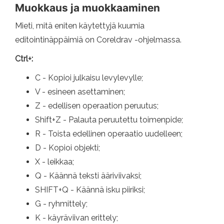
Muokkaus ja muokkaaminen
Mieti, mitä eniten käytettyjä kuumia
editointinäppäimiä on Coreldrav -ohjelmassa.
Ctrl+:
C - Kopioi julkaisu levylevylle;
V - esineen asettaminen;
Z - edellisen operaation peruutus;
Shift+Z - Palauta peruutettu toimenpide;
R - Toista edellinen operaatio uudelleen;
D - Kopioi objekti;
X - leikkaa;
Q - Käännä teksti ääriviivaksi;
SHIFT+Q - Käännä isku piiriksi;
G - ryhmittely;
K - käyräviivan erittely;