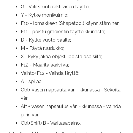
G - Valitse interaktiivinen täyttö;
Y - Kytke monikulmio;
F10 - lomakkeen (Shapetool) käynnistäminen;
F11 - poistu gradientin täyttöikkunasta;
D - Kytke vuoto päälle;
M - Täytä ruudukko;
X - kyky jakaa objekti, poista osa siitä;
F12 - Määritä ääriviiva;
Vaihto+F12 - Vaihda täyttö;
A - spiraali;
Ctrl+ vasen napsauta väri -ikkunassa - Sekoita
väri;
Alt + vasen napsautus väri -ikkunassa - vaihda
piirin väri;
Ctrl+Shift+B - Väritasapaino.