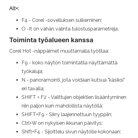
Alt+:
F4 - Corel -sovelluksen sulkeminen;
O -It on vähän valinta tulostusparametreja.
Toiminta työalueen kanssa
Corel Hot -näppäimet muuttamalla työtilaa:
F9 - koko näytön toimintatila näyttämättä
työkaluja;
N - panoramointi, jota voidaan kutsua "käsiksi"
eri tavalla;
SHIFT + F2 - Valittujen objektien lisääntyminen
niin paljon kuin mahdollista näytöllä;
SHIFT+F9 - Siirry laajennettuun tyyppiin;
Ctrl+W on nykyisen ikkunan päivitys;
Shift+F4 - Sijoittelu sivun näytölle kokonaan;