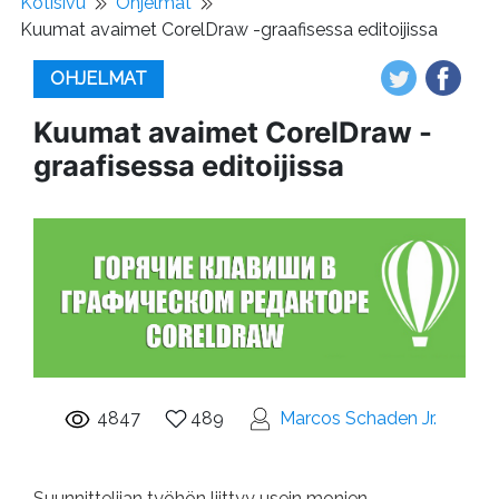
Kotisivu
Ohjelmat
Kuumat avaimet CorelDraw -graafisessa editoijissa
OHJELMAT
Kuumat avaimet CorelDraw -
graafisessa editoijissa
4847
489
Marcos Schaden Jr.
Suunnittelijan työhön liittyy usein monien