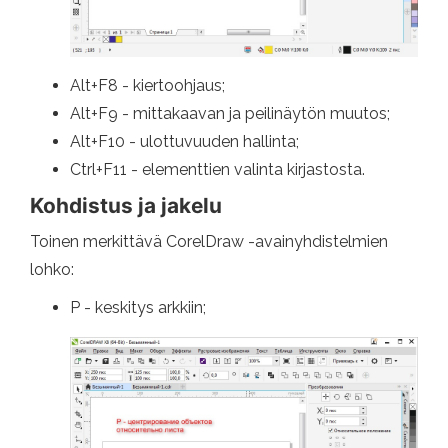
Alt+F8 - kiertoohjaus;
Alt+F9 - mittakaavan ja peilinäytön muutos;
Alt+F10 - ulottuvuuden hallinta;
Ctrl+F11 - elementtien valinta kirjastosta.
Kohdistus ja jakelu
Toinen merkittävä CorelDraw -avainyhdistelmien
lohko:
P - keskitys arkkiin;