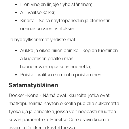
L on vinojen linjojen yhdistäminen;
A - Valitse kaikki;
Kirjoita - Soita näyttöpaneeliin ja elementin
ominaisuuksien asetuksiin.
Ja hyödyllisemmät yhdistelmät:
Aukko ja oikea hiiren painike - kopion luominen
alkuperäisen päälle ilman
huoneenvaihtopuskurin huonetta;
Poista - valitun elementin poistaminen;
Satamatyöläinen
Docker -Kone - Nämä ovat ikkunoita, jotka ovat
matkapuhelimia näytön oikealla puolella sulkematta
työkaluja ja paneeleja, joissa voit nopeasti muuttaa
kuvan parametreja. Harkitse Coreldravin kuumia
avaimia Docker: n käytettäessä: