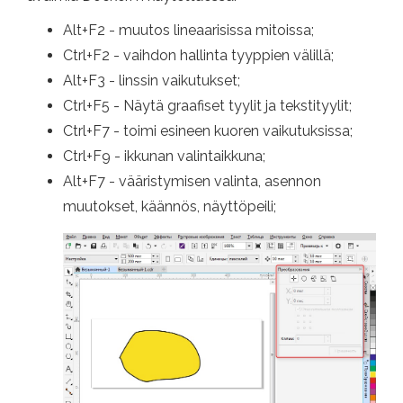
Alt+F2 - muutos lineaarisissa mitoissa;
Ctrl+F2 - vaihdon hallinta tyyppien välillä;
Alt+F3 - linssin vaikutukset;
Ctrl+F5 - Näytä graafiset tyylit ja tekstityylit;
Ctrl+F7 - toimi esineen kuoren vaikutuksissa;
Ctrl+F9 - ikkunan valintaikkuna;
Alt+F7 - vääristymisen valinta, asennon
muutokset, käännös, näyttöpeili;