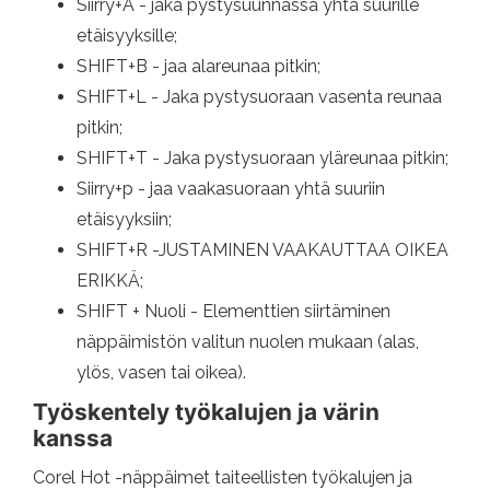
Siirry+A - jaka pystysuunnassa yhtä suurille
etäisyyksille;
SHIFT+B - jaa alareunaa pitkin;
SHIFT+L - Jaka pystysuoraan vasenta reunaa
pitkin;
SHIFT+T - Jaka pystysuoraan yläreunaa pitkin;
Siirry+p - jaa vaakasuoraan yhtä suuriin
etäisyyksiin;
SHIFT+R -JUSTAMINEN VAAKAUTTAA OIKEA
ERIKKÄ;
SHIFT + Nuoli - Elementtien siirtäminen
näppäimistön valitun nuolen mukaan (alas,
ylös, vasen tai oikea).
Työskentely työkalujen ja värin
kanssa
Corel Hot -näppäimet taiteellisten työkalujen ja