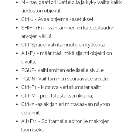
N - navigaattori luettelolla ja kyky valita kaikki
tiedoston objektit;
Ctrl+J - Avaa ohjelma -asetukset;
SHIFT+F9 - vaihtaminen eri katselulaadun
arvojen välillä;
Ctrl+Space-valintamuotojen kytkentä;
Alt+F7 - määrittää, mikä sijainti objekti on
sivulla;
PGUP- vaihtaminen edelliselle sivulle;
PGDN- Vaihtaminen seuraavalle sivulle;
Ctrl+F1 - kutsuva vertailumateriaalit;
Ctrl+M - pre -tulostuksen ikkuna;
Ctrl+z -asiakirjan eri mittakaavan näytön
sekunnit;
Alt+F11 - Soittamalla editorille makrojen
luomiseksi.