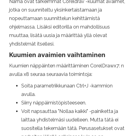
Nämä ovat tärkeimmät Coreldrav -kuumat avaimet,
jotka on suunniteltu yksinkertaistamaan ja
nopeuttamaan suunnittelun kehittämistä
ohjelmassa. Lisäksi editorilla on mahdollisuus
muuttaa, lisätä uusia ja määrittää yllä olevat
yhdistelmät itsellesi.
Kuumien avaimien vaihtaminen
Kuumien näppäinten määrittäminen CorelDrawx7: n
avulla x8 seuraa seuraavia toimintoja:
Soita parametriikkunaan Ctrl+J -kammion
avulla.
Siirry näppäimistöpisteeseen.
Voit napsauttaa "Nollaa kaikki" -painiketta ja
laittaa yhdistelmäsi uudelleen. Mutta tätä ei
suositella tekemään tätä. Perusasetukset ovat