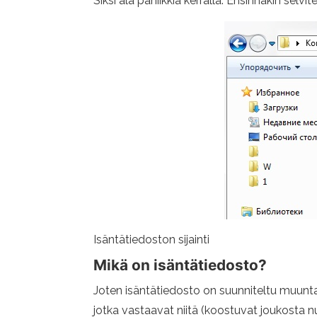
Siksi älä paniikkia kerralla. Ensinnäkin selvi
Isäntätiedoston sijainti
Mikä on isäntätiedosto?
Joten isäntätiedosto on suunniteltu muunta
jotka vastaavat niitä (koostuvat joukosta n