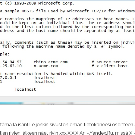
tämällä isäntille jonkin sivuston oman tietokoneesi osoitteen al
en rivien jälkeen näet rivin xxx.X.X.X An -.Yandex.Ru, missä X 