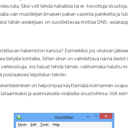
x.rulla. Siksi voit tehdä haitallisia tai ei -toivottuja sivustoja.
a vain muistikirjan ilmaisen paikan vasenta painiketta ja tul
 sata) tähän asiakirjaan, on suositeltavaa irrottaa DNS -asiak
steltavan hakemiston kanssa? Esimerkiksi, jos viruksen jälkeen
a tietyille kohteille. Sitten sinun on vaihdettava nämä tiedot
n verkkosivuja. Jos haluat tehdä tämän, valitsemalla haluttu riv
poistaaksesi kirjoitetun tekstin.
öskenteleminen on helpompaa käyttämällä kolmannen osapuole
ataamiseksi ja asennukselle virallisille sivustoihinsa. Voit esi