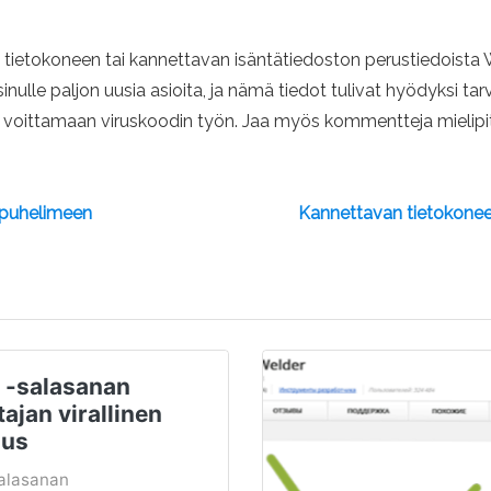
t tietokoneen tai kannettavan isäntätiedoston perustiedoista
ulle paljon uusia asioita, ja nämä tiedot tulivat hyödyksi tar
nua voittamaan viruskoodin työn. Jaa myös kommentteja mielip
lypuhelimeen
Kannettavan tietokonee
 -salasanan
ajan virallinen
nus
alasanan