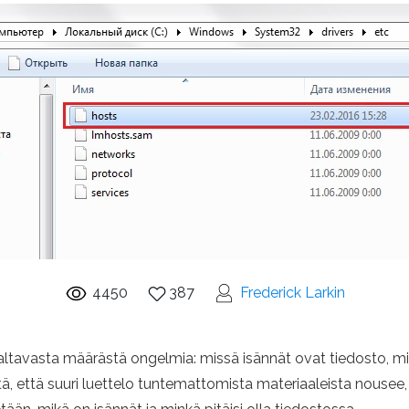
4450
387
Frederick Larkin
avasta määrästä ongelmia: missä isännät ovat tiedosto, minkä 
itä, että suuri luettelo tuntemattomista materiaaleista nousee