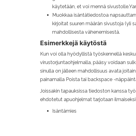
käytetään, et voi mennä sivustolle.Yande
Muokkaa isäntätiedostoa napsauttamall
kirjoitat suuren määrän sivustoja (yli
mahdollisesta vähenemisestä.
Esimerkkejä käytöstä
Kun voi olla hyödyllistä työskennellä kesku
virustorjuntaohjelmalla, pääsy voidaan sulke
sinulla on jälleen mahdollisuus avata joitai
painamalla Poista tai backspace -näppäintä 
Joissakin tapauksissa tiedoston kanssa ty
ehdotetut apuohjelmat tarjotaan ilmaiseksi l
Isäntämies