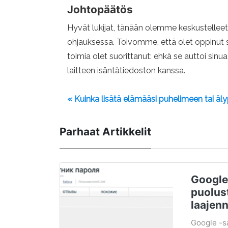
Johtopäätös
Hyvät lukijat, tänään olemme keskustellee
ohjauksessa. Toivomme, että olet oppinut sin
toimia olet suorittanut: ehkä se auttoi si
laitteen isäntätiedoston kanssa.
« Kuinka lisätä elämääsi puhelimeen tai ä
Parhaat Artikkelit
Google
puolust
laajen
Google -s