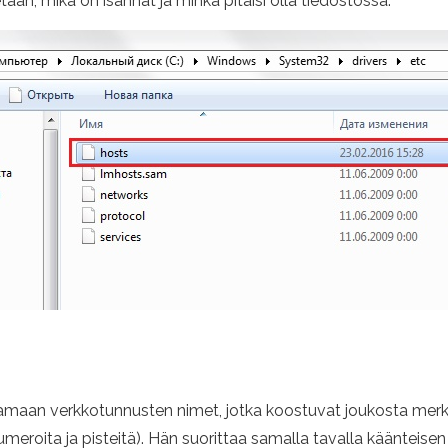
tetään, mikä on isännät ja minkä pitäisi olla tiedostossa.
maan verkkotunnusten nimet, jotka koostuvat joukosta merkkej
umeroita ja pisteitä). Hän suorittaa samalla tavalla käänteis