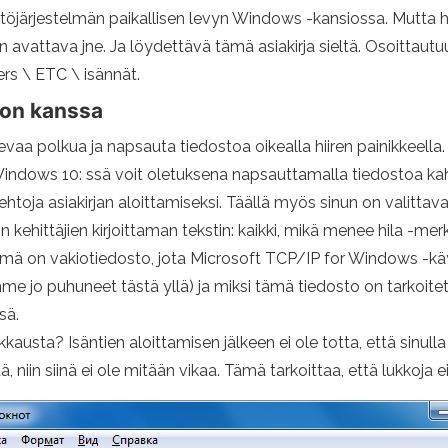
äyttöjärjestelmän paikallisen levyn Windows -kansiossa. Mutta 
en avattava jne. Ja löydettävä tämä asiakirja sieltä. Osoittautu
rs \ ETC \ isännät.
ton kanssa
vaa polkua ja napsauta tiedostoa oikealla hiiren painikkeella. 
Windows 10: ssä voit oletuksena napsauttamalla tiedostoa kahd
ehtoja asiakirjan aloittamiseksi. Täällä myös sinun on valittav
 kehittäjien kirjoittaman tekstin: kaikki, mikä menee hila -me
 tämä on vakiotiedosto, jota Microsoft TCP/IP for Windows -käy
lemme jo puhuneet tästä yllä) ja miksi tämä tiedosto on tarkoit
sä.
sta? Isäntien aloittamisen jälkeen ei ole totta, että sinulla 
ä, niin siinä ei ole mitään vikaa. Tämä tarkoittaa, että lukkoja e