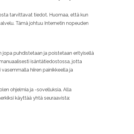
osta tarvittavat tiedot. Huomaa, että kun
aspalvelu. Tämä johtuu Internetin nopeuden
 jopa puhdistetaan ja poistetaan erityisellä
 manuaalisesti isäntätiedostossa, jotta
i vasemmalla hiiren painikkeella ja
n ohjelmia ja -sovelluksia. Alla
merkiksi käyttää yhtä seuraavista: