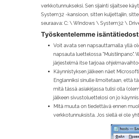
verkkotunnukseksi. Sen sijainti sijaitsee k
System32 -kansioon, sitten kuljettajiin, sitt
seuraava: C: \ Windows \ System32 \ Drive
Työskentelemme isäntätiedos
Voit avata sen napsauttamalla yllä ole
napsauta luettelossa "Muistiinpano". 
järjestelmä itse tarjoaa ohjelmavaihto
Käynnistyksen jälkeen näet Microsoftin
Englanniksi sinulle ilmoitetaan, että
mitä tässä asiakirjassa tulisi olla (o
jälkeen sivustoluettelosi on jo käynnis
Mitä muuta on tiedettävä ennen muokkau
verkkotunnuksista. Jos siellä ei ole yht