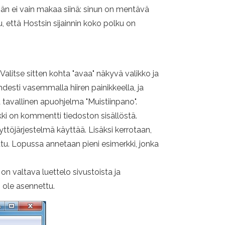
hän ei vain makaa siinä: sinun on mentävä
u, että Hostsin sijainnin koko polku on
Valitse sitten kohta "avaa" näkyvä valikko ja
esti vasemmalla hiiren painikkeella, ja
a tavallinen apuohjelma "Muistiinpano".
rkki on kommentti tiedoston sisällöstä.
ttöjärjestelmä käyttää. Lisäksi kerrotaan,
ettu. Lopussa annetaan pieni esimerkki, jonka
on valtava luettelo sivustoista ja
i ole asennettu.