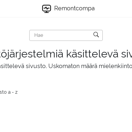
Remontcompa
töjärjestelmiä käsittelevä si
äsittelevä sivusto. Uskomaton määrä mielenkiintois
sto a - z