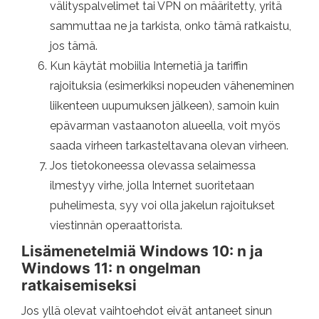
välityspalvelimet tai VPN on määritetty, yritä
sammuttaa ne ja tarkista, onko tämä ratkaistu,
jos tämä.
Kun käytät mobiilia Internetiä ja tariffin
rajoituksia (esimerkiksi nopeuden väheneminen
liikenteen uupumuksen jälkeen), samoin kuin
epävarman vastaanoton alueella, voit myös
saada virheen tarkasteltavana olevan virheen.
Jos tietokoneessa olevassa selaimessa
ilmestyy virhe, jolla Internet suoritetaan
puhelimesta, syy voi olla jakelun rajoitukset
viestinnän operaattorista.
Lisämenetelmiä Windows 10: n ja
Windows 11: n ongelman
ratkaisemiseksi
Jos yllä olevat vaihtoehdot eivät antaneet sinun