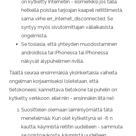
on kytketty Internetiin - esimerkiksi jos tällä
hetkellä poistaa tarjoajan kaapeli reitittimestä,
sama virhe err_internet_disconnected, Se
syntyy myös sivutoimittajan väliaikaisista
ongelmista.
Se tosiasia, että yhteyden muodostaminen
androidissa tai iPhonessa tai iPhonessa
näkyvät älypuhelimen rivillä.
Täältä seuraa ensimmäisiä yksinkertaisia ​​vaiheita
ongelman korjaamiseksi (oletetaan, että
tietokoneesi, kannettava tietokone tai puhelin on
kytketty verkkoon, ellei niin - ensinnäkin liitä ne):
Suosittelen olemaan laiminlyömättä tätä
menetelmää: Kun olet kytkettynä wi -fi: n
kautta, käynnistä reititin uudelleen - sammuta
se poistoaukosta, käynnistä uudelleen