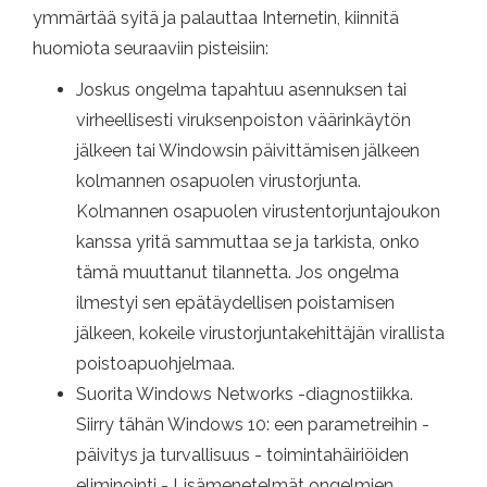
ymmärtää syitä ja palauttaa Internetin, kiinnitä
huomiota seuraaviin pisteisiin:
Joskus ongelma tapahtuu asennuksen tai
virheellisesti viruksenpoiston väärinkäytön
jälkeen tai Windowsin päivittämisen jälkeen
kolmannen osapuolen virustorjunta.
Kolmannen osapuolen virustentorjuntajoukon
kanssa yritä sammuttaa se ja tarkista, onko
tämä muuttanut tilannetta. Jos ongelma
ilmestyi sen epätäydellisen poistamisen
jälkeen, kokeile virustorjuntakehittäjän virallista
poistoapuohjelmaa.
Suorita Windows Networks -diagnostiikka.
Siirry tähän Windows 10: een parametreihin -
päivitys ja turvallisuus - toimintahäiriöiden
eliminointi - Lisämenetelmät ongelmien