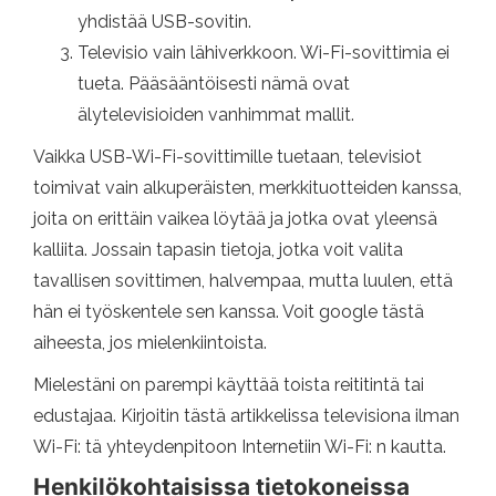
yhdistää USB-sovitin.
Televisio vain lähiverkkoon. Wi-Fi-sovittimia ei
tueta. Pääsääntöisesti nämä ovat
älytelevisioiden vanhimmat mallit.
Vaikka USB-Wi-Fi-sovittimille tuetaan, televisiot
toimivat vain alkuperäisten, merkkituotteiden kanssa,
joita on erittäin vaikea löytää ja jotka ovat yleensä
kalliita. Jossain tapasin tietoja, jotka voit valita
tavallisen sovittimen, halvempaa, mutta luulen, että
hän ei työskentele sen kanssa. Voit google tästä
aiheesta, jos mielenkiintoista.
Mielestäni on parempi käyttää toista reititintä tai
edustajaa. Kirjoitin tästä artikkelissa televisiona ilman
Wi-Fi: tä yhteydenpitoon Internetiin Wi-Fi: n kautta.
Henkilökohtaisissa tietokoneissa