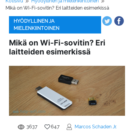
Kotisivu
Hyödyllinen ja mielenkiintoinen
Mikä on Wi-Fi-sovitin? Eri laitteiden esimerkissä
HYÖDYLLINEN JA
MIELENKIINTOINEN
Mikä on Wi-Fi-sovitin? Eri
laitteiden esimerkissä
3637
647
Marcos Schaden Jr.