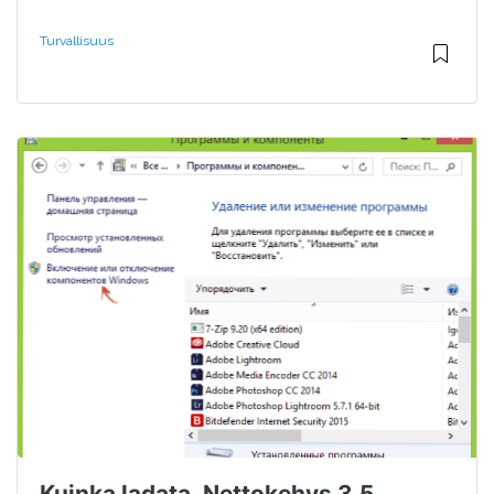
Turvallisuus
Kuinka ladata .Nettokehys 3.5