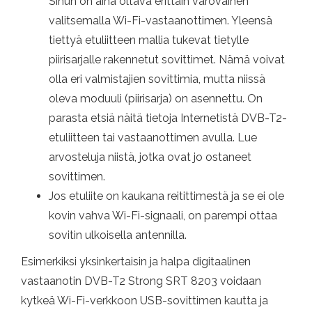
Sinun on aina oltava erittäin varovainen
valitsemalla Wi-Fi-vastaanottimen. Yleensä
tiettyä etuliitteen mallia tukevat tietylle
piirisarjalle rakennetut sovittimet. Nämä voivat
olla eri valmistajien sovittimia, mutta niissä
oleva moduuli (piirisarja) on asennettu. On
parasta etsiä näitä tietoja Internetistä DVB-T2-
etuliitteen tai vastaanottimen avulla. Lue
arvosteluja niistä, jotka ovat jo ostaneet
sovittimen.
Jos etuliite on kaukana reitittimestä ja se ei ole
kovin vahva Wi-Fi-signaali, on parempi ottaa
sovitin ulkoisella antennilla.
Esimerkiksi yksinkertaisin ja halpa digitaalinen
vastaanotin DVB-T2 Strong SRT 8203 voidaan
kytkeä Wi-Fi-verkkoon USB-sovittimen kautta ja