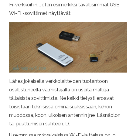
Fi-verkkoihin. Joten esimerkiksi tavallisimmat USB
Wi-Fi -sovittimet näyttävät:
Lähes jokaisella verkkolaitteiden tuotantoon
osallistuneella valmistajalla on useita malleja
tällaisista sovittimista. Ne kaikki tietysti eroavat
toisistaan ​​teknisissä ominaisuuksissaan, kehon
muodossa, koon, ulkoisen antennin jne. Läsnäolon
tai puuttumisen suhteen. D.
Useimmissa nykyaikaisissa Wi-Fi-laitteissa on jo