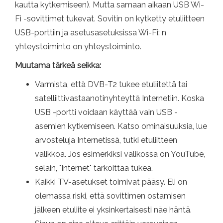
kautta kytkemiseen). Mutta samaan aikaan USB Wi-
Fi -sovittimet tukevat. Sovitin on kytketty etuliitteen
USB-porttiin ja asetusasetuksissa Wi-Fi: n
yhteystoiminto on yhteystoiminto.
Muutama tärkeä seikka:
Varmista, että DVB-T2 tukee etuliitettä tai
satelliittivastaanotinyhteyttä Internetiin. Koska
USB -portti voidaan käyttää vain USB -
asemien kytkemiseen. Katso ominaisuuksia, lue
arvosteluja Internetissä, tutki etuliitteen
valikkoa. Jos esimerkiksi valikossa on YouTube,
selain, "Internet" tarkoittaa tukea.
Kaikki TV-asetukset toimivat pääsy. Eli on
olemassa riski, että sovittimen ostamisen
jälkeen etuliite ei yksinkertaisesti näe häntä.