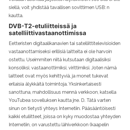
siellä, voit yhdistää tavallisen sovittimen USB: n
kautta.
DVB-T2-etuliitteissä ja
satelliittivastaanottimissa
Eetteristen digitaalikanavien tai satelliittitelevisioiden
vastaanottamiseksi erillisiä laitteita ei ole harvoin
ostettu. Useimmiten niitä kutsutaan digitaalisiksi
konsoliksi, vastaanottimiksi, virittimiksi. Joten nämä
laitteet ovat myös kehittyviä, ja monet tukevat
erilaisia ​​älykkäitä toimintoja. Yksinkertaisesti
sanottuna, mahdollisuus mennä verkkoon, katsella
YouTubea sovelluksen kautta jne. D. Tätä varten
sinun on tietysti yhteys Internetiin. Pääsääntöisesti
kaikki etuliitteet, joissa on kyky muodostaa yhteyden
Internetiin, on varustettu lähiverkkoon (kaapelin