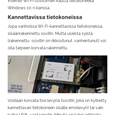
Internet Wi-Fi-sovittimen kautta tietokoneella
Windows 10: n kanssa.
Kannettavissa tietokoneissa
Jopa vanhoissa Wi-Fi-kannettavissa tietokoneissa,
sisäänrakennettu sovitin. Mutta useista syistä
(rakennettu -sovitin on rikkoutunut, vanhentunut) voi
olla tarpeen korvata rakennettu.
Voidaan korvata itse levynä (sovitin, joka on kytketty
kannettavan tietokoneen sisälle emolevyn) tai vain
kytke USB -vastaanotin. Minulla on kaksi artikkelia