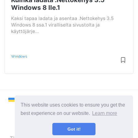
Windows 8 lle.1
Kaksi tapaa ladata ja asentaa .Nettokehys 3.5
Windows 8 ssa.1 viralliselta sivustolta ja
käyttöjärje...
Windows
This website uses cookies to ensure you get the
best experience on our website.
Learn more
2026 ©
Remontcompa
Got it!
Kaikki kategoriat