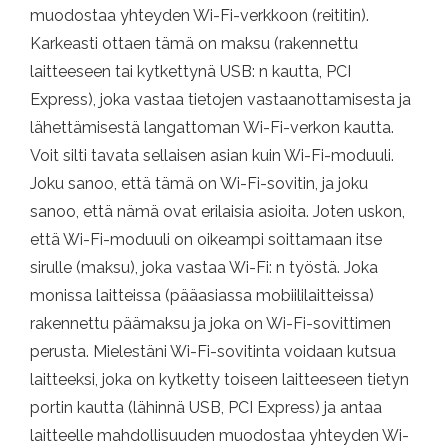
muodostaa yhteyden Wi-Fi-verkkoon (reititin).
Karkeasti ottaen tämä on maksu (rakennettu
laitteeseen tai kytkettynä USB: n kautta, PCI
Express), joka vastaa tietojen vastaanottamisesta ja
lähettämisestä langattoman Wi-Fi-verkon kautta.
Voit silti tavata sellaisen asian kuin Wi-Fi-moduuli.
Joku sanoo, että tämä on Wi-Fi-sovitin, ja joku
sanoo, että nämä ovat erilaisia ​​asioita. Joten uskon,
että Wi-Fi-moduuli on oikeampi soittamaan itse
sirulle (maksu), joka vastaa Wi-Fi: n työstä. Joka
monissa laitteissa (pääasiassa mobiililaitteissa)
rakennettu päämaksu ja joka on Wi-Fi-sovittimen
perusta. Mielestäni Wi-Fi-sovitinta voidaan kutsua
laitteeksi, joka on kytketty toiseen laitteeseen tietyn
portin kautta (lähinnä USB, PCI Express) ja antaa
laitteelle mahdollisuuden muodostaa yhteyden Wi-