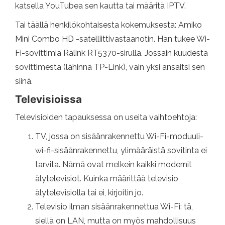
katsella YouTubea sen kautta tai määritä IPTV.
Tai täällä henkilökohtaisesta kokemuksesta: Amiko
Mini Combo HD -satelliittivastaanotin. Hän tukee Wi-
Fi-sovittimia Ralink RT5370-sirulla. Jossain kuudesta
sovittimesta (lähinnä TP-Link), vain yksi ansaitsi sen
siinä.
Televisioissa
Televisioiden tapauksessa on useita vaihtoehtoja:
TV, jossa on sisäänrakennettu Wi-Fi-moduuli-
wi-fi-sisäänrakennettu, ylimääräistä sovitinta ei
tarvita. Nämä ovat melkein kaikki modernit
älytelevisiot. Kuinka määrittää televisio
älytelevisiolla tai ei, kirjoitin jo.
Televisio ilman sisäänrakennettua Wi-Fi: tä,
siellä on LAN, mutta on myös mahdollisuus