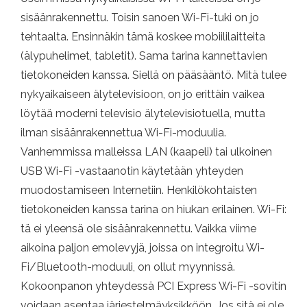
sisäänrakennettu. Toisin sanoen Wi-Fi-tuki on jo
tehtaalta. Ensinnäkin tämä koskee mobiililaitteita
(älypuhelimet, tabletit). Sama tarina kannettavien
tietokoneiden kanssa. Siellä on pääsääntö. Mitä tulee
nykyaikaiseen älytelevisioon, on jo erittäin vaikea
löytää moderni televisio älytelevisiotuella, mutta
ilman sisäänrakennettua Wi-Fi-moduulia.
Vanhemmissa malleissa LAN (kaapeli) tai ulkoinen
USB Wi-Fi -vastaanotin käytetään yhteyden
muodostamiseen Internetiin. Henkilökohtaisten
tietokoneiden kanssa tarina on hiukan erilainen. Wi-Fi:
tä ei yleensä ole sisäänrakennettu. Vaikka viime
aikoina paljon emolevyjä, joissa on integroitu Wi-
Fi/Bluetooth-moduuli, on ollut myynnissä.
Kokoonpanon yhteydessä PCI Express Wi-Fi -sovitin
voidaan asentaa järjestelmäyksikköön. Jos sitä ei ole