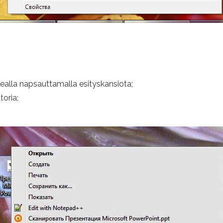
ealla napsauttamalla esityskansiota;
oria;