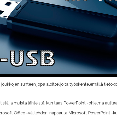
 joukkojen suhteen jopa aloittelijoita työskentelemällä tieto
rnetistä ja muista lähteistä, kun taas PowerPoint -ohjelma autt
icrosoft Office -välilehden, napsauta Microsoft PowerPoint -