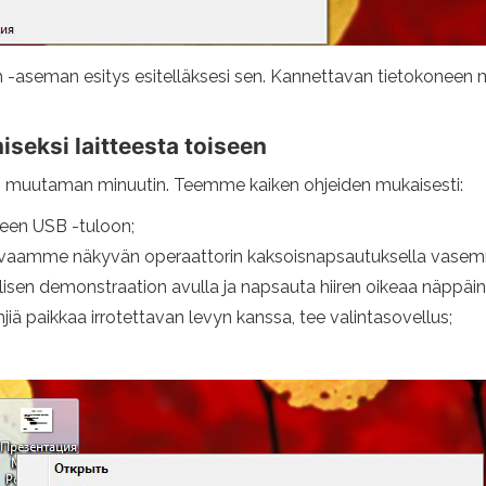
 -aseman esitys esitelläksesi sen. Kannettavan tietokoneen m
iseksi laitteesta toiseen
n muutaman minuutin. Teemme kaiken ohjeiden mukaisesti:
neen USB -tuloon;
avaamme näkyvän operaattorin kaksoisnapsautuksella vasemm
lisen demonstraation avulla ja napsauta hiiren oikeaa näppäin
iä paikkaa irrotettavan levyn kanssa, tee valintasovellus;