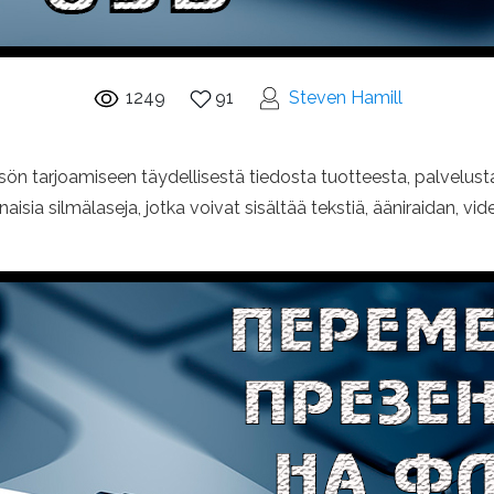
1249
91
Steven Hamill
isön tarjoamiseen täydellisestä tiedosta tuotteesta, palvelust
naisia ​​silmälaseja, jotka voivat sisältää tekstiä, ääniraidan, v