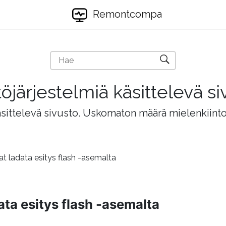
Remontcompa
töjärjestelmiä käsittelevä si
äsittelevä sivusto. Uskomaton määrä mielenkiintois
at ladata esitys flash -asemalta
ata esitys flash -asemalta