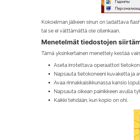
Kokoelman jälkeen sinun on ladattava flash
tai se ei välttämättä ole ollenkaan.
Menetelmät tiedostojen siirtäm
Tämä yksinkertainen menettely kestää vai
Aseta irrotettava operaattori tietoko
Napsauta tietokoneeni kuvaketta ja 
Avaa rinnakkaisikkunassa kansio lopul
Napsauta oikean painikkeen avulla tyhj
Kaikki tehdään, kun kopio on ohi.