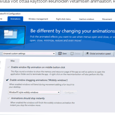
vulla voit ottaa käyttöön ikkunoiden vetämisen animaation, 