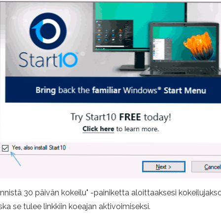
istä 30 päivän kokeilu" -painiketta aloittaaksesi kokeilujak
a se tulee linkkiin koeajan aktivoimiseksi.