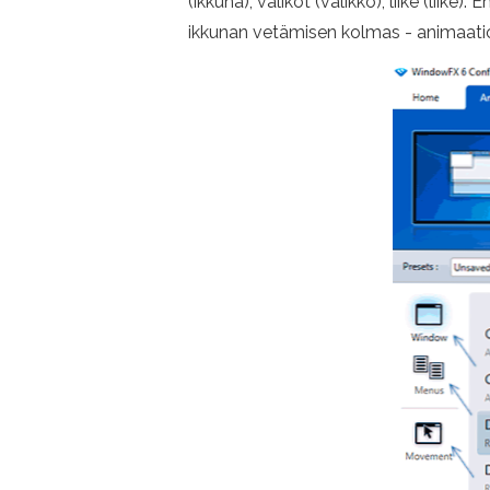
(ikkuna), valikot (valikko), liike (lii
ikkunan vetämisen kolmas - animaati