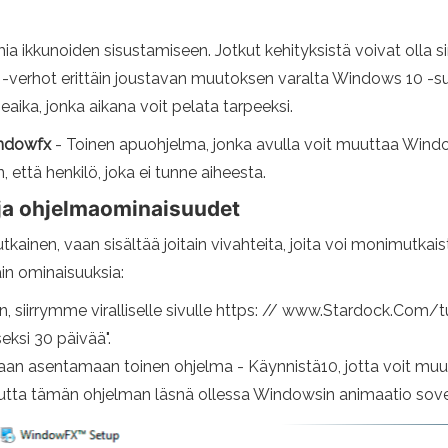
ia ikkunoiden sisustamiseen. Jotkut kehityksistä voivat olla sin
 -verhot erittäin joustavan muutoksen varalta Windows 10 -suu
aika, jonka aikana voit pelata tarpeeksi.
ndowfx
- Toinen apuohjelma, jonka avulla voit muuttaa Wind
että henkilö, joka ei tunne aiheesta.
ja ohjelmaominaisuudet
inen, vaan sisältää joitain vivahteita, joita voi monimutkai
in ominaisuuksia:
, siirrymme viralliselle sivulle https: // www.Stardock.Com
seksi 30 päivää".
aan asentamaan toinen ohjelma - Käynnistä10, jotta voit muu
utta tämän ohjelman läsnä ollessa Windowsin animaatio sovel