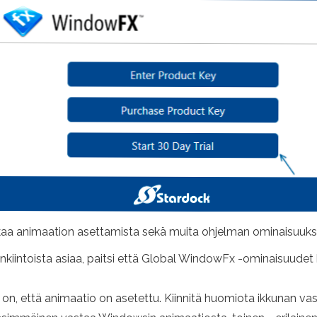
kaa animaation asettamista sekä muita ohjelman ominaisuuksia
enkiintoista asiaa, paitsi että Global WindowFx -ominaisuudet k
sä on, että animaatio on asetettu. Kiinnitä huomiota ikkunan vas