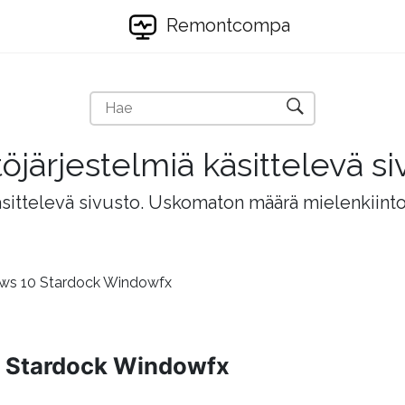
Remontcompa
töjärjestelmiä käsittelevä si
äsittelevä sivusto. Uskomaton määrä mielenkiintois
ws 10 Stardock Windowfx
 Stardock Windowfx