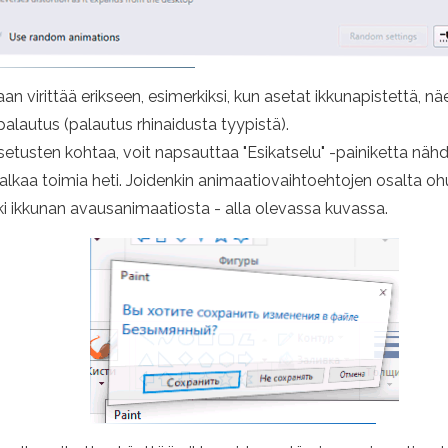
n virittää erikseen, esimerkiksi, kun asetat ikkunapistettä, näet
palautus (palautus rhinaidusta tyypistä).
tusten kohtaa, voit napsauttaa "Esikatselu" -painiketta nähdäk
e alkaa toimia heti. Joidenkin animaatiovaihtoehtojen osalta o
ki ikkunan avausanimaatiosta - alla olevassa kuvassa.