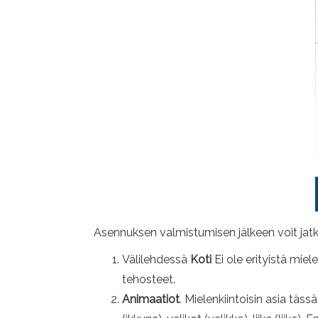
Asennuksen valmistumisen jälkeen voit jat
Välilehdessä
Koti
Ei ole erityistä miel
tehosteet.
Animaatiot
. Mielenkiintoisin asia täs