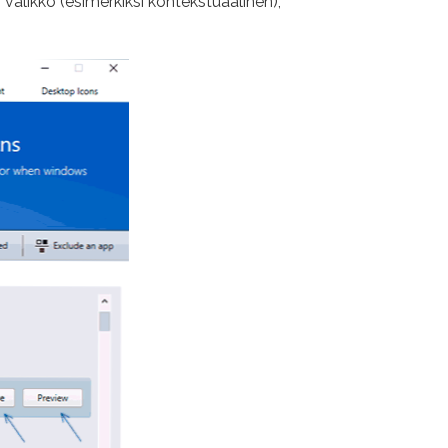
n valikko (esimerkiksi kontekstuaalinen),