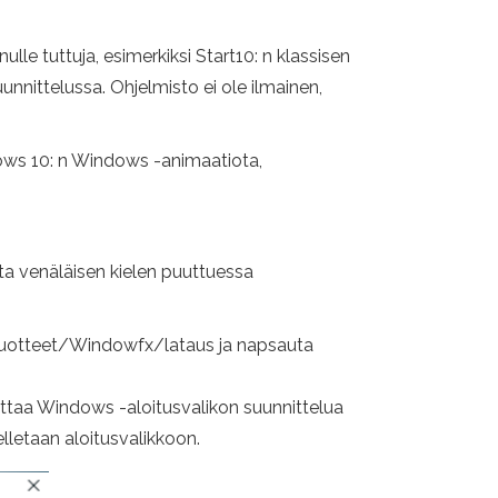
ulle tuttuja, esimerkiksi Start10: n klassisen
nnittelussa. Ohjelmisto ei ole ilmainen,
ows 10: n Windows -animaatiota,
sta venäläisen kielen puuttuessa
/tuotteet/Windowfx/lataus ja napsauta
ttaa Windows -aloitusvalikon suunnittelua
letaan aloitusvalikkoon.