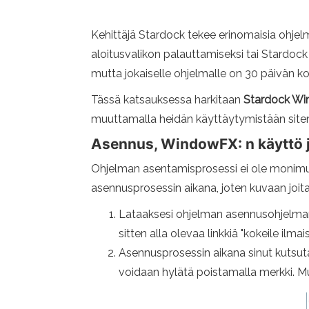
Kehittäjä Stardock tekee erinomaisia ​​ohjelm
aloitusvalikon palauttamiseksi tai Stardock
mutta jokaiselle ohjelmalle on 30 päivän koe
Tässä katsauksessa harkitaan
Stardock Wi
muuttamalla heidän käyttäytymistään siten, 
Asennus, WindowFX: n käyttö 
Ohjelman asentamisprosessi ei ole monimutka
asennusprosessin aikana, joten kuvaan joita
Lataaksesi ohjelman asennusohjelman
sitten alla olevaa linkkiä "kokeile ilmai
Asennusprosessin aikana sinut kutsut
voidaan hylätä poistamalla merkki. M