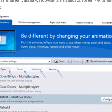
ke). Ensimmäinen vastaa Windowsin animaatiosta, toinen - erilaine
o.